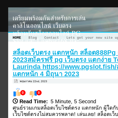
เตรียมพร้อมกันสำหรับการเล่น
คาสิโนออนไลน์ เว็บตรง
พร้อมกับสล็อตออนไลน์ PG
HOME
Blog
Contact
Lets get your new site u
Slot และ Livebar168 ที่จะ
ช่วยเพิ่มโอกาสในการได้เงิน
สล็อตเว็บตรง แตกหนัก สล็อต888Pg 
จริง! いまずひろし
2023สมัครฟรี pg เว็บตรง แตกง่าย 
https://hiroshi-i.net สนุกกับเว็บคาสิโนออนไลน์ เว็บ
Laurinda https://www.pgslot.fish/
ตรง พร้อมกับสล็อตออนไลน์ PG Slot และ Livebar168 ที่
แตกหนัก 4 มิถุนา 2023
จะช่วยเพิ่มความสนุกสนานและได้รับเครดิตฟรี! 今津 寛 南
スーダン 治安
พฤษภาคม 22nd, 2023
0
0
Read Time:
5 Minute, 5 Second
ศูนย์รวมเกมสล็อตเว็บไซต์ตรง แตกหนัก ผู้ใดก
เว็บไซต์ตรงไม่สมควรพลาด! เล่นเลย! สล็อตเว