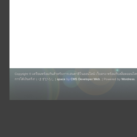
Copyright © เตรียมพร้อมกันสำหรับการเล่นคาสิโนออนไลน์ เว็บตรง พร้อมกับสล็อตออนไลน์
การได้เงินจริง! いまずひろし |
space
by
CMS Developer Web
. | Powered by
Wordress.