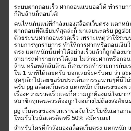
ระบบฝากถอนเร็ว ฝากถอนแบบออโต้ ทำรายการ
กี่สิบล้านก็ถอนได้!
คนไหนกันแน่ที่กำลังมองสล็อตเว็บตรง แตกหนัก
ฝากถอนที่ดีเยี่ยมที่สุดล่ะก็ มาเลยนะครับ pgslot
ด้วยระบบฝากถอนรวดเร็ว เพราะเหตุว่าใช้ระ
รายการทุกรายการ ทำให้การฝากหรือถอนเงินใ
ตรง แตกหนักนั้นทำได้อย่างเร็วแล้วก็ถูกต้อง
สามารถทำรายการได้เลย ไม่ว่าจะฝากหรือถอนห
ล้าน หรือหลักสิบล้าน ก็สามารถทำรายการกับเร
ใน 1 นาทีได้เลยครับ บอกเลยจ้ะครับผม ว่า สะ
สุดๆเลิกไปเลยขอรับประเด็นการรอนานๆที่นี่ไ
ครับ pg สล็อตเว็บตรง แตกหนัก เว็บตรงของพว
เรื่องความรวดเร็วและก็ความถูกต้องแน่ใจมากๆ
สมาชิกทุกคนควรต้องถูกใจอย่างไม่ต้องสงสัยน
pg เว็บตรงของพวกเราขอจัดโปรโมชั่นเอาอกเ
ใหม่รับโบนัสเครดิตฟรี 50% สมัครเลย!
สำหรับใครที่กำลังมองสล็อตเว็บตรง แตกหนัก แ