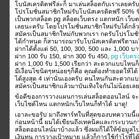
โบนัสเครดิตฟรีล่ะก็ มาเล่นสล็อตกับเราเลยครั
โปรโมชั่นสมาชิกใหม่รับโบนัสเครดิตฟรี 50% รั
เป็นพวกสล็อต pg สล็อตเว็บตรง แตกหนัก เว็
เลยนะครับ โดยโปรโมชั่นสมาชิกใหม่รับได้กล้ว
สมัครเป็นสมาชิกใหม่กับพวกเรา กดรับโปรโมชั่น
ได้กำหนด ก็สามารถมารับโบนัสเครดิตฟรีตามเง
ฝากได้ตั้งแต่ 50, 100, 300, 500 และ 1,000 บ
ฝาก 100 รับ 150, ฝาก 300 รับ 450,
pg เว็บตร
ฝาก 1,000 รับ 1,500 เรียกว่า สะดวกแบบไหนก็ร
มีเงื่อนไขนิดๆหน่อยๆก็คือ คุณต้องทำยอดให้ได
ได้สูงสุด 4 เท่านั่นเองครับ คนไหนกันสะดวกแ
สมัครเป็นสมาชิกแล้วมาบันเทิงใจกันไม่น้อยเลย
ข้อดีของการวางแผนการเล่นสล็อตออนไลน์ จะ
เว็บไซต์ไหน แตกหนักเว็บไหนก็ทำได้ มาดู!
เอาละขอรับ มาถึงพาร์ทในที่สุดของบทความนี
ก่อนหน้านี้ ผมได้เขียนถึงเทคนิคและกระบวน
สล็อตออนไลน์มาบ้างแล้ว ซึ่งผมก็ได้ให้ข้อมูลไ
เงินทุน การวางเป้าหมาย แล้วก็การใช้กำไรที่ได้