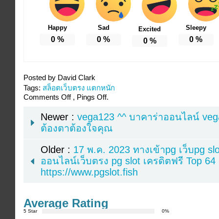
Happy
Sad
Sleepy
Excited
0
%
0
%
0
%
0
%
Posted by David Clark
Tags:
สล็อตเว็บตรง แตกหนัก
Comments Off , Pings Off.
Newer :
vega123 ^^ บาคาร่าออนไลน์ vega1
ต้องตาต้องใจคุณ
Older :
17 พ.ค. 2023 ทางเข้าpg เว็บpg slo
ออนไลน์เว็บตรง pg slot เครดิตฟรี Top 64 
https://www.pgslot.fish
Average Rating
5 Star
0%