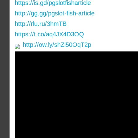
https://is.gd/pgslotfisharticle
http://gg.gg/pgslot-fish-article
http://rlu.ru/3hmTB
https://t.co/aq4JX4D3OQ
http://ow.ly/shZl50OqT2p