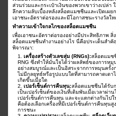
ส่วนร่วมและกระเป๋าเงินของพวกเขาว่างเปล่า 
ลึกความลับเบื้องหลังสล็อตแมชชีนและเปิดเผยกล
เอาชนะอัตราต่อรองและมีโอกาสชนะรางวัลให
ทำความเข้าใจกลไกของสล็อตแมชชีน
เพื่อเอาชนะอัตราต่อรองอย่างมีประสิทธิภาพ สิ่
สล็อตแมชชีนทำงานอย่างไร นี่คือประเด็นสำค
พิจารณา:
เครื่องสร้างตัวเลขสุ่ม (RNGs):
สล็อตแมชช
RNG ซึ่งทำให้มั่นใจได้ว่าผลลัพธ์ของการหมุ
อย่างสมบูรณ์และเป็นอิสระจากการหมุนครั้งก
ไม่มีกลยุทธ์หรือรูปแบบใดที่สามารถคาดเดาไ
เกิดขึ้นเมื่อใด
เปอร์เซ็นต์การคืนทุน:
สล็อตแมชชีนได้รับก
เป็นเปอร์เซ็นต์ของเงินที่เดิมพันเมื่อเวลาผ่านไป
เปอร์เซ็นต์การคืนทุน และจะแตกต่างกันไปในแ
คือต้องเลือกเครื่องที่มีเปอร์เซ็นต์การคืนทุนส
การชนะ
ความแปรปรวน:
สล็อตแมชชีน
สล็อตเว็บ