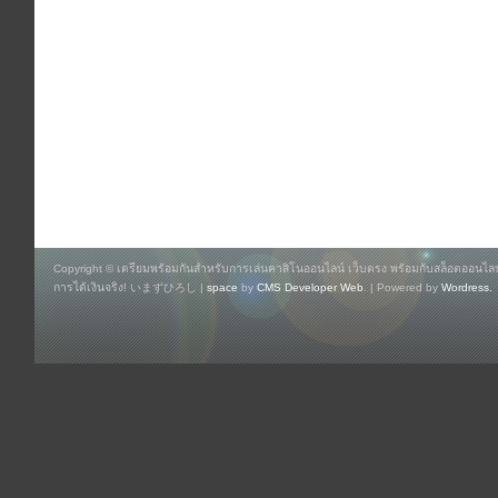
Copyright © เตรียมพร้อมกันสำหรับการเล่นคาสิโนออนไลน์ เว็บตรง พร้อมกับสล็อตออนไลน์
การได้เงินจริง! いまずひろし |
space
by
CMS Developer Web
. | Powered by
Wordress.