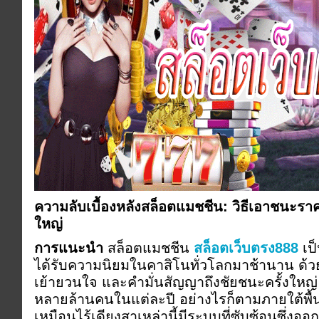
ความลับเบื้องหลังสล็อตแมชชีน: วิธีเอาชนะร
ใหญ่
การแนะนำ
สล็อตแมชชีน
สล็อตเว็บตรง888
เป็
ได้รับความนิยมในคาสิโนทั่วโลกมาช้านาน ด้วยแ
เย้ายวนใจ และคำมั่นสัญญาถึงชัยชนะครั้งใหญ่ 
หลายล้านคนในแต่ละปี อย่างไรก็ตามภายใต้พื้นผิ
เหมือนไร้เดียงสาเหล่านี้มีระบบที่ซับซ้อนซึ่งออก