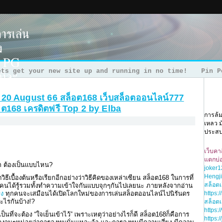
ารเล่น
ง
์ PG
ets get your new site up and running in no time!
Pin P
ี่จะ
เงิน
20 August 66 สล็อต168 เว็บสล็อตออนไลน์777
อต168 เครดิตฟรี Top 2 by Elba
การล้ม
อนไลน์ เว็บ
เหลว ม
ebar168 ที่
ประสบ
รี! 今津 寛 南
เว็บคาส
แตกบ่
ก ต้องเป็นแบบไหน?
joker1
Hengj
วิธีเบื้องต้นหรือเรียกอีกอย่างว่าวิธีคิดของเหล่าเซียน สล็อต168 ในการที่
สล็อตเ
คนได้รู้รวมทั้งทำความเข้าใจกันแบบจุกๆกันไปเลยนะ ภายหลังจากอ่าน
รง
ทุกคนจะเสมือนได้เปิดโลกใหม่ของการเล่นสล็อตออนไลน์ไปนิรันดร
https:/
อะไรกันบ้าง!?
สล็อตเ
https:
นที่จะต้อง “ใจเย็นเข้าไว้” เพราะเหตุว่าอย่างไรก็ดี สล็อต168ก็คือการ
https:/