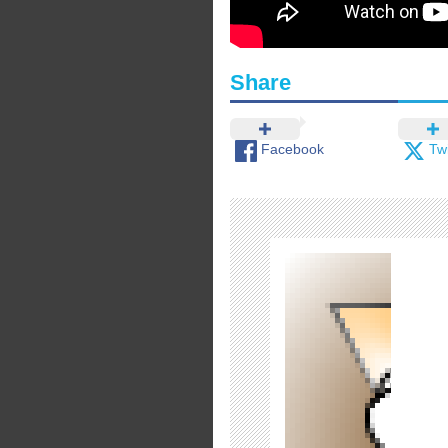
Share
Facebook
Twi