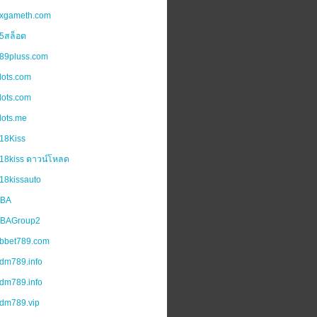
xgameth.com
5สล็อต
89pluss.com
lots.com
lots.com
lots.me
18Kiss
18kiss ดาวน์โหลด
18kissauto
BA
BAGroup2
bbet789.com
dm789.info
dm789.info
dm789.vip