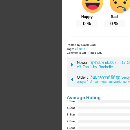
Happy
Sad
0
%
0
%
Posted by David Clark
Tags:
สล็อต168
Comments Off , Pings Off.
Newer :
ยูฟ่าเบท ufa007.in 17 O
ฟรี Top 1 by Rochelle
Older :
เว็บบาคาร่าที่ดีที่สุด S
สูงสุด 1 ล้านบาทสอนแทงก่อนลงท
Average Rating
5 Star
4 Star
3 Star
2 Star
1 Star