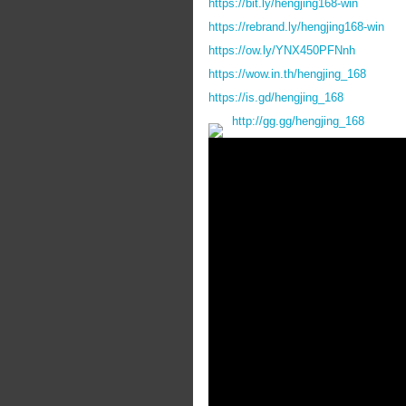
https://bit.ly/hengjing168-win
https://rebrand.ly/hengjing168-win
https://ow.ly/YNX450PFNnh
https://wow.in.th/hengjing_168
https://is.gd/hengjing_168
http://gg.gg/hengjing_168