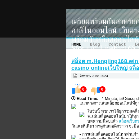
เตรียมพร้อมกันสำหรับก
คาสิโนออนไลน์ เว็บตร
พร้อมกับสล็อตออนไลน
HOME
Blog
Contact
L
Slot และ Livebar168 ท
ช่วยเพิ่มโอกาสในการได้
สล็อต m.Hengjing168.win 
จริง! いまずひろし
casino onlineเว็บใหญ่ สล็
https://hiroshi-i.net สนุกกับเว็บคาสิโนอ
สิงหาคม 31st, 2023
ตรง พร้อมกับสล็อตออนไลน์ PG Slot และ Liv
จะช่วยเพิ่มความสนุกสนานและได้รับเครดิตฟ
0
0
スーダン 治安
Read Time:
4 Minute, 59 Second
แนวทางการเล่นสล็อตออนไลน์ที่ถู
ในวันนี้ พวกเราได้ผูกรวมเคล็ด
จะเล่นสล็อตออนไลน์มาให้ทุก
บทความนี้จบแล้ว
สล็อตเว็บต
กันเลยทีเดียว มาดูกันเลยดีกว่าว่า จะมี
• การเล่นสล็อตออนไลน์ทุกท่านจำเป็