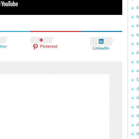
b
b
b
b
b
tter
Pinterest
LinkedIn
b
c
c
C
c
d
d
d
d
d