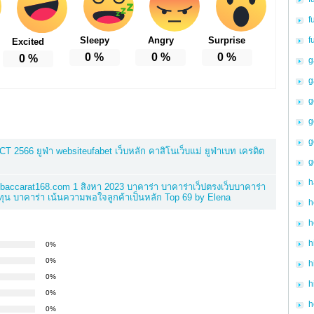
f
Sleepy
Angry
Surprise
f
Excited
0
%
0
%
0
%
0
%
g
g
g
g
g
CT 2566 ยูฟ่า websiteufabet เว็บหลัก คาสิโนเว็บแม่ ยูฟ่าเบท เครดิต
g
h
exybaccarat168.com 1 สิงหา 2023 บาคาร่า บาคาร่าเว็ปตรงเว็บบาคาร่า
ุน บาคาร่า เน้นความพอใจลูกค้าเป็นหลัก Top 69 by Elena
h
h
h
0%
0%
h
0%
h
0%
h
0%