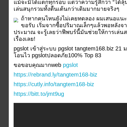
แม้จะมิได้แตกทุกรอบ แต่ว่าความรู้สึกว่า “ได้ล
เล่นสนุกรวมทั้งตื่นเต้นกว่าเดิมมากมายจริงๆ
ถ้าหากคนไหนยังไม่เคยทดลอง ผมเสนอแนะให
ขอรับ เริ่มจากซื้อปริมาณเล็กๆแล้วพอหลังจ
ประมาณ จะรู้เลยว่าฟีพบร์นี้มันช่วยให้การเ
เรื่องเลย!
pgslot เข้าสู่ระบบ pgslot tangtem168.biz 21
โอนไว pgslotปลอดภัย100% Top 83
ขอขอบคุณมากweb
pgslot
https://rebrand.ly/tangtem168-biz
https://cutly.info/tangtem168-biz
https://bitt.to/jmt9ug