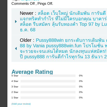
Comments Off , Pings Off.
Newer :
สล็อต เว็บใหญ่ นักเดิมพัน การัน
แจกทริคทำกำไร ที่ไม่มีใครบอกคุณ บาคาร่า
สล็อต รีบสมัคร ลุ้นรับทองคำ Top 97 by L
ธ.ค. 68
Older :
Pussy888win ยกระดับการเดิมพัน 
88 by Vania pussy888win.fun โปรโมชั่น พ
จะรวยจะจนเล่นได้หมด นักลงทุนแห่สมัคร! เ
ปี pussy888 การันตีกำไรทุกวัน 13 ธันวา 
Average Rating
5 Star
0%
4 Star
0%
3 Star
0%
2 Star
0%
1 Star
0%
(Add your review)