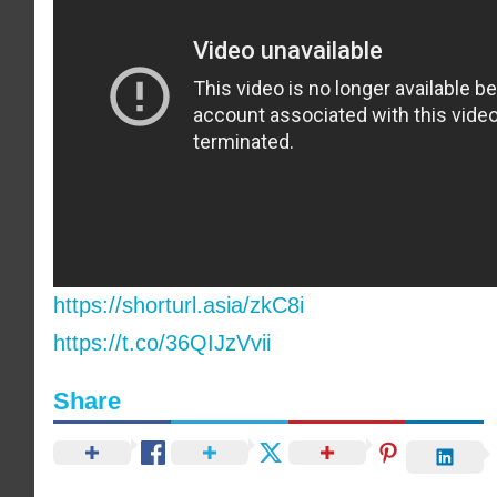
https://shorturl.asia/zkC8i
https://t.co/36QIJzVvii
Share