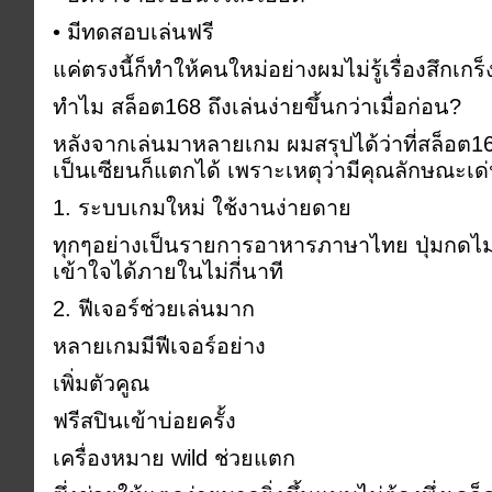
• มีทดสอบเล่นฟรี
แค่ตรงนี้ก็ทำให้คนใหม่อย่างผมไม่รู้เรื่องสึกเกร็
ทำไม สล็อต168 ถึงเล่นง่ายขึ้นกว่าเมื่อก่อน?
หลังจากเล่นมาหลายเกม ผมสรุปได้ว่าที่สล็อต16
เป็นเซียนก็แตกได้ เพราะเหตุว่ามีคุณลักษณะเด่น
1. ระบบเกมใหม่ ใช้งานง่ายดาย
ทุกๆอย่างเป็นรายการอาหารภาษาไทย ปุ่มกดไม่
เข้าใจได้ภายในไม่กี่นาที
2. ฟีเจอร์ช่วยเล่นมาก
หลายเกมมีฟีเจอร์อย่าง
เพิ่มตัวคูณ
ฟรีสปินเข้าบ่อยครั้ง
เครื่องหมาย wild ช่วยแตก