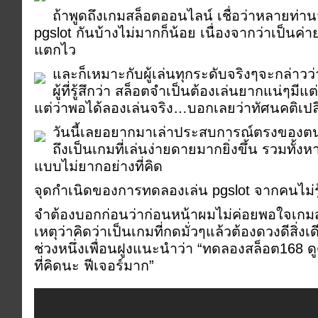
ถ้าพูดถึงเกมสล็อตออนไลน์ เชื่อว่าหลายท่า
pgslot กันบ้างไม่มากก็น้อย เนื่องจากว่าเป็นค่ายที
แตกไว
และก็เหมาะกับผู้เล่นทุกระดับจริงๆจะกล่าวว
ผู้ที่รู้สึกว่า สล็อตจำเป็นต้องเล่นยากแน่ๆมีแต
แต่ว่าพอได้ลองเล่นจริง…บอกเลยว่าทัศนคติเป
วันนี้เลยอยากมาเล่าประสบการณ์ตรงของตน
ถึงเป็นเกมที่เล่นง่ายดายมากยิ่งขึ้น รวมทั้ง
แบบไม่ยากอย่างที่คิด
จุดกำเนิดของการทดลองเล่น pgslot จากคนไม่รู
จำต้องบอกก่อนว่าก่อนหน้าผมไม่ค่อยพอใจเกมส
เหตุว่าคิดว่าเป็นเกมที่กดมั่วๆแล้วต้องดวงดีสิ่งเ
ช่วงหนึ่งเพื่อนฝูงแนะนำว่า “ทดลองสล็อต168 ดูด
ที่คิดนะ ฟีเจอร์มาก”