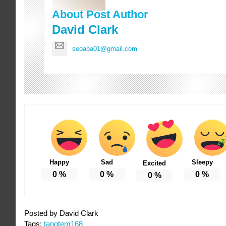
About Post Author
David Clark
seoaba01@gmail.com
Happy
Sad
Sleepy
Excited
0
%
0
%
0
%
0
%
Posted by David Clark
Tags:
tangtem168