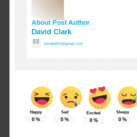
About Post Author
David Clark
seoaba01@gmail.com
Happy
Sad
Sleepy
Excited
0
%
0
%
0
%
0
%