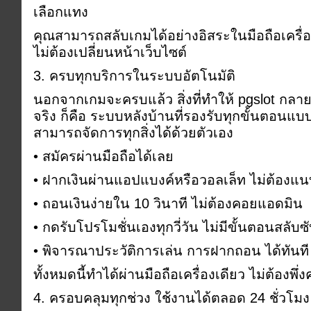
เลือกแทง
คุณสามารถสลับเกมได้อย่างอิสระในมือถือเครื่
ไม่ต้องเปลี่ยนหน้าเว็บไซต์
3. ครบทุกบริการในระบบอัตโนมัติ
นอกจากเกมจะครบแล้ว สิ่งที่ทำให้ pgslot กลา
จริง ก็คือ ระบบหลังบ้านที่รองรับทุกขั้นตอนแบ
สามารถจัดการทุกสิ่งได้ด้วยตัวเอง
• สมัครผ่านมือถือได้เลย
• ฝากเงินผ่านแอปแบงค์หรือวอลเล็ท ไม่ต้องแน
• ถอนเงินง่ายใน 10 วินาที ไม่ต้องคอยแอดมิน
• กดรับโปรโมชั่นเองทุกวี่วัน ไม่มีขั้นตอนสลับซ
• พิจารณาประวัติการเล่น การฝากถอน ได้ทันที
ทั้งหมดนี้ทำได้ผ่านมือถือเครื่องเดียว ไม่ต้อง
4. ครอบคลุมทุกช่วง ใช้งานได้ตลอด 24 ชั่วโมง