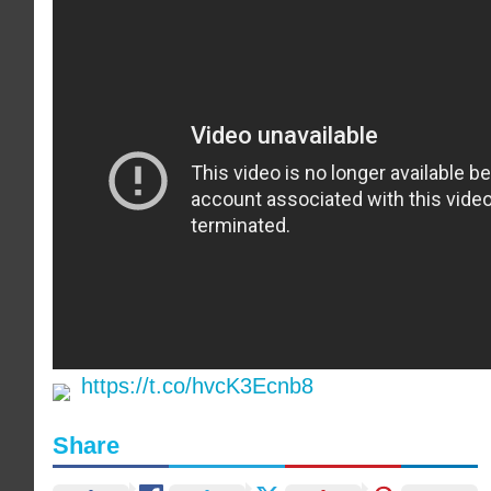
https://t.co/hvcK3Ecnb8
Share