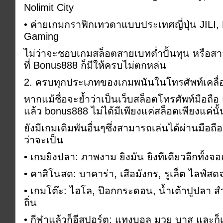
Nolimit City
• ค่ายเกมกราฟิกเทวดาแบบประเทศญี่ปุ่น JILI
Gaming
ไม่ว่าจะชอบเกมสล็อตสายเบทต่ำปั้นทุน หรือสาย
ที่ Bonus888 ก็มีให้ครบไม่ตกหล่น
2. ครบทุกประเภทของเกมพนันในโทรศัพท์เคลื่อน
หากแม้ชื่อจะย้ำว่าเป็นเว็บสล็อตโทรศัพท์มือถือ 
แล้ว bonus888 ไม่ได้มีเพียงแค่สล็อตเพียงแค่นั้
ยังมีเกมเดิมพันอื่นๆซึ่งสามารถเล่นได้ผ่านมือถื
ว่าจะเป็น
• เกมยิงปลา: ภาพงาม ยิงมัน ยิงทีเดียวอีกทั้งจ
• คาสิโนสด: บาคาร่า, เสือมังกร, รูเล็ต ไลฟ์สด
• เกมโต๊ะ: ไฮโล, ป๊อกกระดอน, น้ำเต้าปูปลา 
ถิ่น
• กีฬาแล้วก็อีสปอร์ต: แทงบอล มวย บาส และก็เ