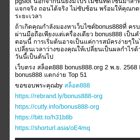
pgslot นอกจากนั้นยังมีโปรโมชั่นที่ดีไซน์มาสำห
แจกจริง ถอนได้จริง ไม่ซับซ้อน พร้อมให้คุณกด
ระยะเวลา
ถ้าเกิดคุณกำลังมองหาเว็บไซต์bonus888ที่ ครบ 
ผ่านมือถือเพียงแต่เครื่องเดียว bonus888 เป็น
ตอนนี้ การเริ่มต้นอาจเป็นแค่การสมัครง่ายๆในไ
เปลี่ยนเวลาว่างของคุณให้เปลี่ยนเป็นผลกำไรด้า
วันนี้เป็นต้นไป
เว็บตรง สล็อต888 bonus888.org 2 พ.ย. 2568
bonus888 แตกง่าย Top 51
ขอขอบพระคุณby
สล็อต888
https://rebrand.ly/bonus888-org
https://cutly.info/bonus888-org
https://bitt.to/h31b8b
https://shorturl.asia/oE4mq