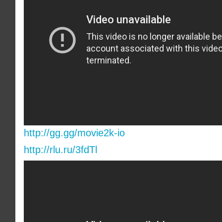
http://gg.gg/movie2k-io
http://rlu.ru/3fdTl