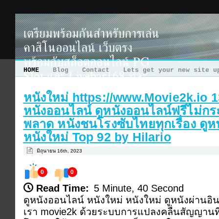
เตรียมพร้อมกันสำหรับการเล่น
คาสิโนออนไลน์ เว็บตรง
พร้อมกับสล็อตออนไลน์ PG
HOME
Blog
Contact
Lets get your new site u
Slot และ Livebar168 ที่จะ
ช่วยเพิ่มโอกาสในการได้เงิน
หนังใหม่ https://www.Movie2k.io 1
จริง! いまずひろし
หนังออนไลน์ ดูหนังออนไลน์ฟรีไม่กร
https://hiroshi-i.net สนุกกับเว็บคาสิโนออนไลน์ เว็บ
พลาด หนังชนโรงซับไทยทุกเรื่อง ดูห
ตรง พร้อมกับสล็อตออนไลน์ PG Slot และ Livebar168 ที่
หนังใหม่ Top 92 by Hilario
จะช่วยเพิ่มความสนุกสนานและได้รับเครดิตฟรี! 今津 寛 南
スーダン 治安
มิถุนายน 16th, 2023
0
0
Read Time:
5 Minute, 40 Second
ดูหนังออนไลน์ หนังใหม่ หนังใหม่ ดูหนังผ่านอิ
เรา movie2k ด้วยระบบการแปลงคลื่นสัญญานที่มา