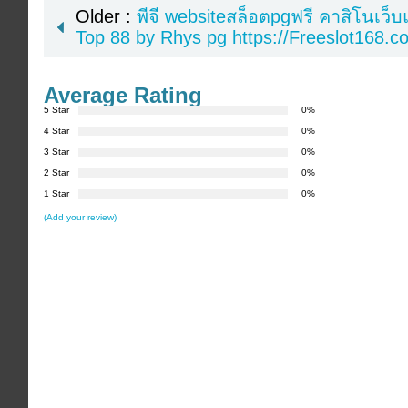
Older :
พีจี websiteสล็อตpgฟรี คาสิโนเว็บ
Top 88 by Rhys pg https://Freeslot168.
Average Rating
5 Star
0%
4 Star
0%
3 Star
0%
2 Star
0%
1 Star
0%
(Add your review)