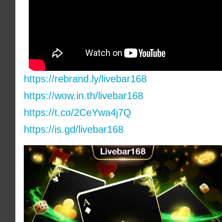
https://rebrand.ly/livebar168
https://wow.in.th/livebar168
https://t.co/2CeYwa4j7Q
https://is.gd/livebar168