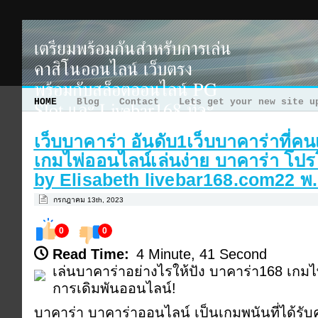
เตรียมพร้อมกันสำหรับการเล่น
คาสิโนออนไลน์ เว็บตรง
พร้อมกับสล็อตออนไลน์ PG
HOME
Blog
Contact
Lets get your new site u
Slot และ Livebar168 ที่จะ
ช่วยเพิ่มโอกาสในการได้เงิน
เว็บบาคาร่า อันดับ1เว็บบาคาร่าที่คน
จริง! いまずひろし
เกมไพ่ออนไลน์เล่นง่าย บาคาร่า โปร
https://hiroshi-i.net สนุกกับเว็บคาสิโนออนไลน์ เว็บ
by Elisabeth livebar168.com22 พ.
ตรง พร้อมกับสล็อตออนไลน์ PG Slot และ Livebar168 ที่
จะช่วยเพิ่มความสนุกสนานและได้รับเครดิตฟรี! 今津 寛 南
กรกฎาคม 13th, 2023
スーダン 治安
0
0
Read Time:
4 Minute, 41 Second
เล่นบาคาร่าอย่างไรให้ปัง บาคาร่า168 เกม
การเดิมพันออนไลน์!
บาคาร่า บาคาร่าออนไลน์ เป็นเกมพนันที่ได้รับค