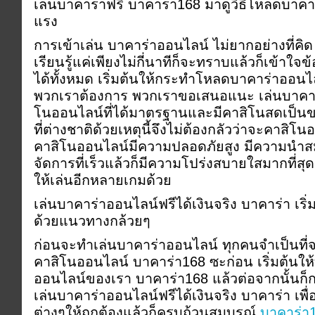
เล่นบาคาร่าฟรี บาคาร่า168 มาดูวิธีโหลดบาคา
แรง
การเข้าเล่น บาคาร่าออนไลน์ ไม่ยากอย่างที่คิ
เรียนรู้แค่เพียงไม่กี่นาทีก็จะทราบแล้วก็เข้าใจข
ได้ทั้งหมด เริ่มต้นให้กระทำโหลดบาคาร่าออนไ
พวกเราต้องการ พวกเราขอเสนอแนะ เล่นบาคาร
โนออนไลน์ที่ได้มาตรฐานและมีคาสิโนสดเป็นของตัว
ที่ต่างชาติด้วยเหตุนี้จึงไม่ต้องกลัวว่าจะคาสิโน
คาสิโนออนไลน์มีความปลอดภัยสูง มีความนำสม
จัดการที่เร็วแล้วก็มีความโปร่งสบายใสมากที่สุด
ให้เล่นอีกหลายเกมด้วย
เล่นบาคาร่าออนไลน์ฟรีได้เงินจริง บาคาร่า เริ
ด้วยแนวทางกล้วยๆ
ก่อนจะทำเล่นบาคาร่าออนไลน์ ทุกคนจำเป็นที่
คาสิโนออนไลน์ บาคาร่า168 ซะก่อน เริ่มต้นให้ท
ออนไลน์ของเรา บาคาร่า168 แล้วต่อจากนั้นก็ก
เล่นบาคาร่าออนไลน์ฟรีได้เงินจริง บาคาร่า เพื
ต่างๆให้ถูกต้องแล้วก็ครบถ้วนสมบูรณ์
บาคาร่า