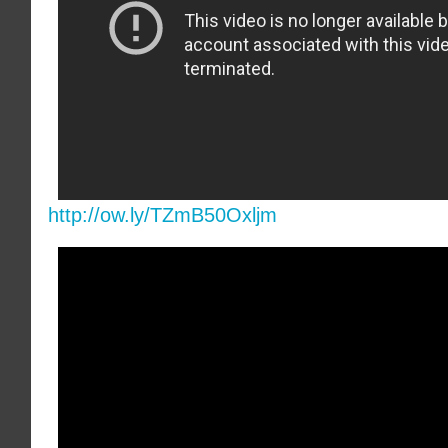
http://ow.ly/TZmB50Oxljm