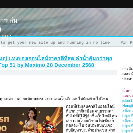
ารเล่น
ง
์ PG
ets get your new site up and running in no time!
Pin P
ี่จะ
เงิน
 แทงบอลออนไลน์ราคาดีที่สุด ค่าน้ำคุ้มกว่าทุก
สุด Top 51 by Maximo 28 December 2568
การล้ม
อนไลน์ เว็บ
เหลว ม
ebar168 ที่
ประสบ
รี! 今津 寛 南
เว็บคาส
แตกบ่
มทุกเกมจากค่ายแท้แบบครบวงจร เล่นเว็บเดียวจบไม่ต้องย้ายไปไหน
joker1
Hengj
ตอนที่เริ่มเล่นคาสิโนออนไลน์
สล็อตเ
ทีแรกเราก็เสมือนคนธรรมดา
ทั่วไปที่มิได้รู้จักชื่อเว็บไซต์ไหน
https:/
เลย เจอเว็บอะไรบนโซเชียลก็
สล็อตเ
ทดลองๆไป จนประสบพบเจอ
https:
กับปัญหาประจำอย่างเช่น ฝาก
https:/