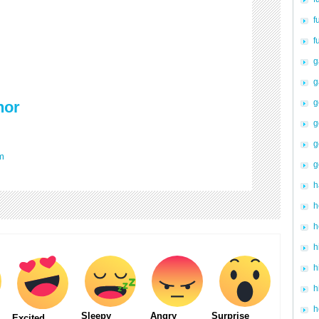
f
f
g
g
g
hor
g
g
m
g
h
h
h
h
h
h
h
Sleepy
Angry
Surprise
Excited