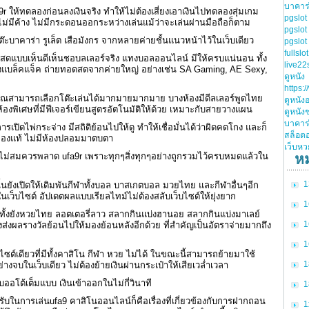
บาคาร
ให้ทดลองก่อนลงเงินจริง ทำให้ไม่ต้องเสี่ยงเอาเงินไปทดลองสุ่มเกม
pgslot
 ไม่มีค้าง ไม่มีกระดอนออกระหว่างเล่นแม้ว่าจะเล่นผ่านมือถือก็ตาม
pgslot
บาคาร่า รูเล็ต เสือมังกร จากหลายค่ายชั้นแนวหน้าไว้ในเว็บเดียว
pgslot
fullslot
อดสดแบบเห็นดีเห็นชอบลเลอร์จริง แทงบอลออนไลน์ มีให้ครบแน่นอน ทั้ง
live22s
ทั้งแบล็คแจ็ค ถ่ายทอดสดจากค่ายใหญ่ อย่างเช่น SA Gaming, AE Sexy,
ดูหนัง
https:
คุณสามารถเลือกโต๊ะเล่นได้มากมายมากมาย บางห้องมีดีลเลอร์พูดไทย
ดูหนัง
องพิเศษที่มีฟีเจอร์เขียนสูตรอัตโนมัติให้ด้วย เหมาะกับสายวางแผน
ดูหนัง
บาคาร
เปิดไพ่กระจ่าง มีสถิติย้อนไปให้ดู ทำให้เชื่อมั่นได้ว่าผิดคดโกง และก็
สล็อต
เป็นของแท้ ไม่มีห้องปลอมมาตบตา
เว็บหว
็ไม่สมควรพลาด ufa9r เพราะทุกๆสิ่งทุกๆอย่างถูกรวมไว้ครบหมดแล้วใน
หม
1
ั้นยังเปิดให้เดิมพันกีฬาทั้งบอล บาสเกตบอล มวยไทย และกีฬาอื่นๆอีก
ว็บไซต์ อัปเดตผลแบบเรียลไทม์ไม่ต้องสลับเว็บไซต์ให้ยุ่งยาก
1
9 ทั้งยังหวยไทย ลอตเตอรี่ลาว สลากกินแบ่งฮานอย สลากกินแบ่งมาเลย์
1
มยังส่งผลรางวัลย้อนไปให้มองย้อนหลังอีกด้วย ที่สำคัญเป็นอัตราจ่ายมากถึง
1
็บไซต์เดียวที่มีทั้งคาสิโน กีฬา หวย ไม่ได้ ในขณะนี้สามารถย้ายมาใช้
1
างจบในเว็บเดียว ไม่ต้องย้ายเงินผ่านกระเป๋าให้เสียเวล่ำเวลา
ออโต้เต็มแบบ เงินเข้าออกในไม่กี่วินาที
1
สำหรับในการเล่นufa9 คาสิโนออนไลน์ก็คือเรื่องที่เกี่ยวข้องกับการฝากถอน
1