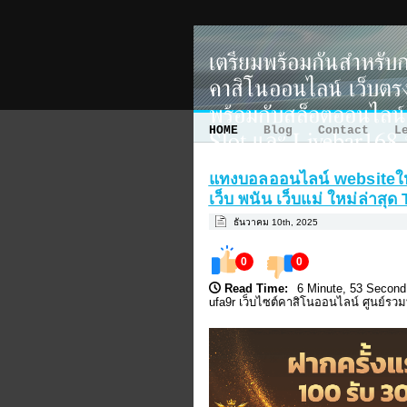
เตรียมพร้อมกันสำหรับก
คาสิโนออนไลน์ เว็บตร
พร้อมกับสล็อตออนไลน
HOME
Blog
Contact
L
Slot และ Livebar168 ท
ช่วยเพิ่มโอกาสในการได้
แทงบอลออนไลน์ websiteใหญ่
จริง! いまずひろし
เว็บ พนัน เว็บแม่ ใหม่ล่า
https://hiroshi-i.net สนุกกับเว็บคาสิโนอ
ธันวาคม 10th, 2025
ตรง พร้อมกับสล็อตออนไลน์ PG Slot และ Liv
จะช่วยเพิ่มความสนุกสนานและได้รับเครดิตฟ
0
0
スーダン 治安
Read Time:
6 Minute, 53 Second
ufa9r เว็บไซต์คาสิโนออนไลน์ ศูนย์รว