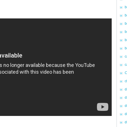
b
b
b
b
b
b
c
c
C
c
d
d
d
d
d