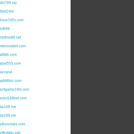
dm789.vip
llbet24hr
llone745s.com
lot666
mbfine88.net
mbnovabet.com
a88th.com
abet555.com
accarat
aj88thbz.com
ar4game24hr.com
aslot168bet.com
bp168.me
bp168.me
etboxclubs.com
etflixtikto.info