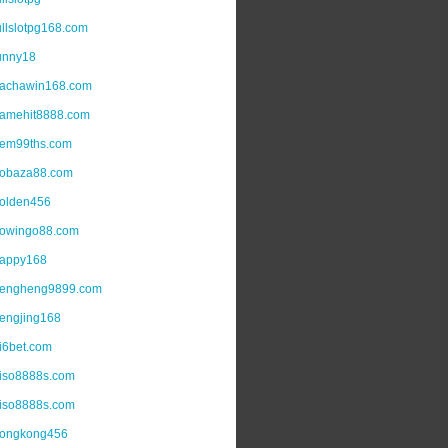
ullslotpg168.com
unny18
achawin168.com
amehit8888.com
em99ths.com
obaza88.com
olden456
owingo88.com
appy168
engheng9899.com
engjing168
i6bet.com
iso8888s.com
iso8888s.com
ongkong456