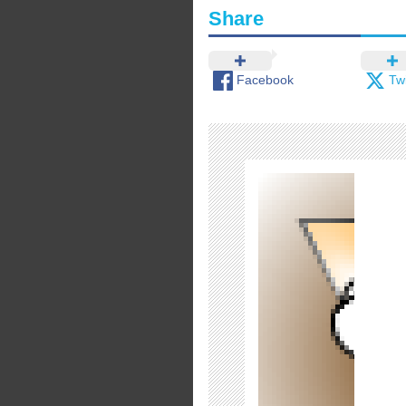
Share
Facebook
Twi