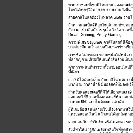
พวกเราชอบที่เขามีโหมดทดลองเล่นufa9r 
โดยไม่เคยรู้วิถีทางเลย ระบบเกมยังลื่น
สายคาสิโนสดต้องไม่พลาด ufa9r รวมโต๊ะ
ถ้าหากคุณเป็นผู้ที่ถูกใจเล่นเกมถ่ายท
ยังบาคาร่า เสือมังกร รูเล็ต ไฮโล รวม
Dream Gaming, Pretty Gaming
ความพิเศษของufa9r คาสิโนสดที่นี่คือ
บางห้องมีเกมเร็วแบบสปีดบาคาร่า หรือห้
ภาพชัด ไม่กระตุก ระบบพนันไม่หน่วง การ
ที่สำคัญค่ายที่เปิดให้เล่นทั้งสิ้นล้วน
คู่รักการพนันกีฬารวมทั้งหวยออนไลน์ก
ที่เดียว
ufa9 มิได้มีแค่สล็อตกับคาสิโน แม้กระน
มากมาย ราคาน้ำดี มีบอลสดให้มองฟรีในเ
สำหรับคอลอตเตอรี่ก็มีให้เลือกเล่นufa
ลอตเตอรี่ยี่กี รวมทั้งลอตเตอรี่หุ้น แถ
บาทละ 950 แบบไม่ต้องแย่งเจ้ามือ
ผู้ที่เคยต้องเล่นหลายเว็บเนื่องจากหาเว
แทงบอลออนไลน์ แล้วเล่นได้ทุกสิ่งทุกอย่
ฝากถอนกับ ufa9r ง่ายจริงไม่จกตา ระบบ
สิ่งที่ทำให้เรารู้สึกเพลิดเพลินใจที่สุด