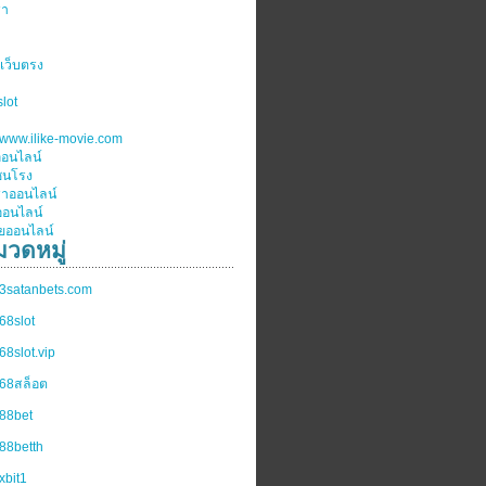
่า
 เว็บตรง
lot
//www.ilike-movie.com
ออนไลน์
ชนโรง
่าออนไลน์
ออนไลน์
ยออนไลน์
วดหมู่
3satanbets.com
68slot
68slot.vip
68สล็อต
88bet
88betth
xbit1