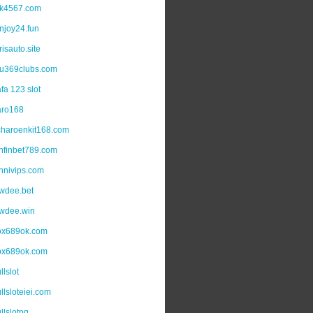
k4567.com
njoy24.fun
risauto.site
u369clubs.com
afa 123 slot
aro168
charoenkit168.com
infinbet789.com
innivips.com
iwdee.bet
iwdee.win
ox689ok.com
ox689ok.com
ullslot
ullsloteiei.com
ullslotpg