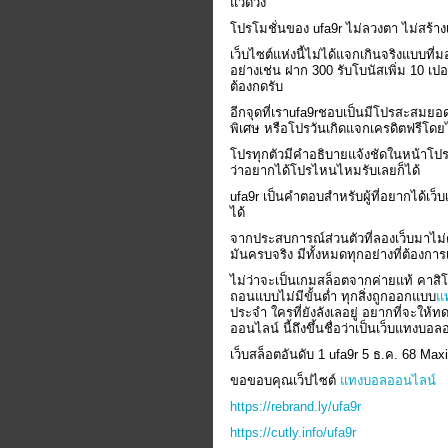
แวดวง
โปรโมชั่นของ ufa9r ไม่ลวงตา ไม่สร้างเง
เว็บไซต์แห่งนี้ไม่ได้แจกเกินจริงแบบที่
อย่างเช่น ฝาก 300 รับโบนัสเพิ่ม 10 เปอ
ต้องกดรับ
อีกจุดที่เราufa9rชอบเป็นมีโปรสะสมย
พิเศษ หรือโปรวันเกิดแจกเครดิตฟรีโดย
โปรทุกตัวมีคำอธิบายแจ้งชัดในหน้าโปรโ
ว่าอยากได้โปรไหนไหมรับเลยก็ได้
ufa9r เป็นคำตอบสำหรับผู้ที่อยากได้เว็บ
ได้
จากประสบการณ์ส่วนตัวที่ลองเว็บมาไม่ต่ำย
มันครบจริง มีทั้งหมดทุกอย่างที่ต้องการ
ไม่ว่าจะเป็นเกมสล็อตจากค่ายแท้ คาสิ
ถอนแบบไม่มีขั้นต่ำ ทุกสิ่งถูกออกแบบ
แ
ประจำ ใครที่ยังลังเลอยู่ อยากที่จะให้
ออนไลน์ นี้ถึงขึ้นชื่อว่าเป็นเว็บแทง
เว็บสล็อตอันดับ 1 ufa9r 5 ธ.ค. 68 Ma
ขอขอบคุณเว็ปไซต์
แทงบอลออนไลน์
https://rebrand.ly/ufa9r
https://cutly.info/ufa9r