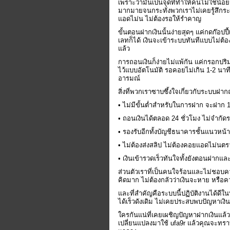
เพราะว่ามันเป็นจุดที่ทำให้คนไม่ใช่น้อ
มากมายจนกระทั่งพวกเราไม่เคยรู้สึกระแ
แอดไม่น ไม่ต้องรอให้รำคาญ
ขั้นตอนฝากเงินนั้นง่ายสุดๆ แค่กดก๊อปป
เลทก็ได้ เงินจะเข้าระบบทันทีแบบไม่ต้อง
แล้ว
การถอนเงินก็ง่ายไม่แพ้กัน แค่กรอกปริ
ไว้แบบอัตโนมัติ รอคอยไม่เกิน 1-2 นาที 
อารมณ์
สิ่งที่พวกเราซาบซึ้งใจเกี่ยวกับระบบฝา
• ไม่มีขั้นต่ำสำหรับในการฝาก จะฝาก 1 
• ถอนเงินได้ตลอด 24 ชั่วโมง ไม่จำกัด
• รองรับอีกทั้งบัญชีธนาคารชั้นแนวหน้า
• ไม่ต้องส่งสลิป ไม่ต้องคอยแอดไม่นต
• เงินเข้ารวดเร็วทันใจทั้งยังตอนฝากและ
ส่วนตัวเราที่เป็นคนใจร้อนและไม่ชอบควา
คิดมาก ไม่ต้องกลัวว่าเงินจะหาย หรือค
และที่สำคัญคือระบบนี้ปฏิบัติงานได้ดีใน
ได้เร็วดังเดิม ไม่เคยประสบพบปัญหาเงิน
ใครกันแน่ที่เคยเผชิญปัญหาฝากเงินแล
เปลี่ยนแปลงมาใช้ ufa9r แล้วคุณจะทราบว่