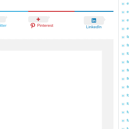
e
e
e
tter
Pinterest
LinkedIn
e
f
f
f
f
f
f
f
f
f
f
f
f