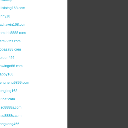
ullslotpg168.com
unny18
achawin168.com
amehit8888.com
em99ths.com
obaza88.com
olden456
owingo88.com
appy168
engheng9899.com
engjing168
i6bet.com
iso8888s.com
iso8888s.com
ongkong456