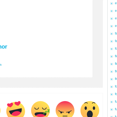
e
e
e
e
f
f
hor
f
f
f
m
f
f
f
f
f
f
f