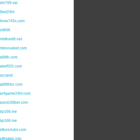
dm789.vip
llbet24hr
llone745s.com
lot666
mbfine88.net
mbnovabet.com
a88th.com
abet555.com
accarat
aj88thbz.com
ar4game24hr.com
aslot168bet.com
bp168.me
bp168.me
etboxclubs.com
etflixtikto.info