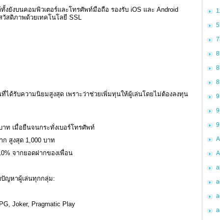
ได้ทั้งยังบนคอมพิวเตอร์และโทรศัพท์มือถือ รองรับ iOS และ Android
1
ดยสวัสดิภาพด้วยเทคโนโลยี SSL
5
7
8
8
8
ที่ได้รับความนิยมสูงสุด เพราะว่าช่วยเพิ่มทุนให้ผู้เล่นโดยไม่ต้องลงทุน
9
9
9
าท เมื่อยืนจนกระทั่งเบอร์โทรศัพท์
A
ก สูงสุด 1,000 บาท
ี 10% จากยอดฝากของเพื่อน
A
a
ญหาผู้เล่นทุกกลุ่ม:
a
a
 PG, Joker, Pragmatic Play
a