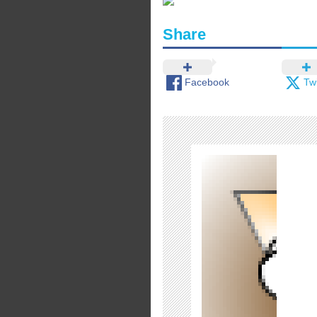
Share
Facebook
Twi