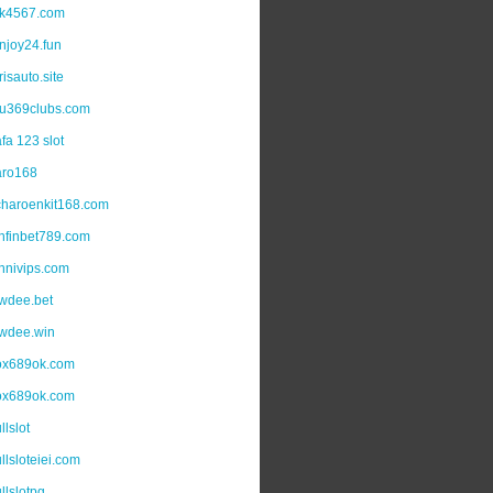
k4567.com
njoy24.fun
risauto.site
u369clubs.com
afa 123 slot
aro168
charoenkit168.com
infinbet789.com
innivips.com
iwdee.bet
iwdee.win
ox689ok.com
ox689ok.com
ullslot
ullsloteiei.com
ullslotpg