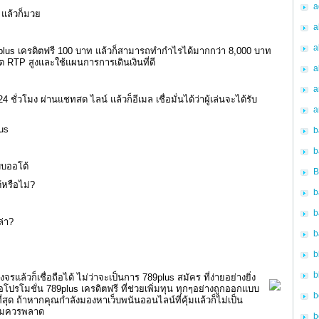
a
แล้วก็มวย
a
a
89plus เครดิตฟรี 100 บาท แล้วก็สามารถทำกำไรได้มากกว่า 8,000 บาท
 RTP สูงและใช้แผนการการเดินเงินที่ดี
a
a
ชั่วโมง ผ่านแชทสด ไลน์ แล้วก็อีเมล เชื่อมั่นได้ว่าผู้เล่นจะได้รับ
a
us
b
b
บบออโต้
B
หรือไม่?
b
b
ล่า?
b
b
b
แล้วก็เชื่อถือได้ ไม่ว่าจะเป็นการ 789plus สมัคร ที่ง่ายอย่างยิ่ง
โปรโมชั่น 789plus เครดิตฟรี ที่ช่วยเพิ่มทุน ทุกๆอย่างถูกออกแบบ
b
่สุด ถ้าหากคุณกำลังมองหาเว็บพนันออนไลน์ที่คุ้มแล้วก็ไม่เป็น
่สมควรพลาด
b