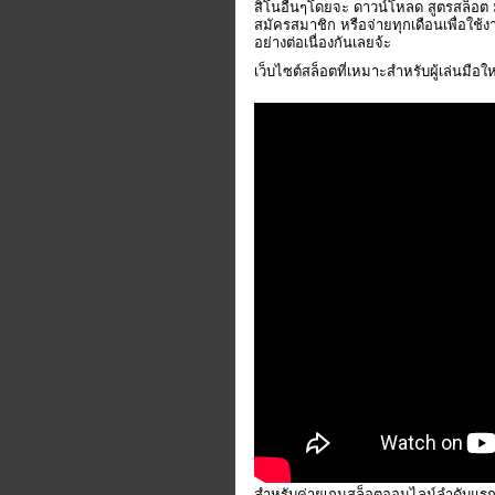
สิโนอื่นๆโดยจะ ดาวน์โหลด สูตรสล็อต มา
สมัครสมาชิก หรือจ่ายทุกเดือนเพื่อใช้
อย่างต่อเนื่องกันเลยจ้ะ
เว็บไซต์สล็อตที่เหมาะสำหรับผู้เล่นมือ
สำหรับค่ายเกมสล็อตออนไลน์ลำดับแรกๆที่