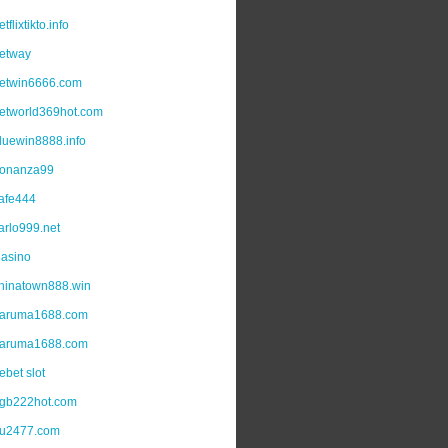
etflixtikto.info
etway
etwin6666.com
etworld369hot.com
luewin8888.info
onanza99
afe444
arlo999.net
asino
hinatown888.win
aruma1688.com
aruma1688.com
ebet slot
gb222hot.com
u2477.com