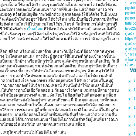
บาคาร
 สูตรสล็อต ใช้งานได้จริง แน่ๆ และไม่ต้องไม่ค่อยสบายใจว่าเมื่อใช้งาน
pgslot
ะไม่ตรวจและไม่โดนแบนจากค่ายพีจีแน่ๆจ้ะ แล้วก็ยังสามารถ ทำ
pgslot
องดู หรือเป็นบัญชีเฝ้าระวังอีกด้วย สูตรสล็อตฟรีใช้ได้จริง ในปี 2023
pgslot
จะต้องเข้าใจกันอยู่ว่าใช้งานได้จริงไหม หรือเป็นเพียงโปรแกรมที่สร้าง
fullslot
ราเสียตังค์ค่าสมัครใช้โปรแกรมโดยไร้ประโยชน์ วันนี้พวกเราได้นำสูตรฟรี
live22s
ี ใช้ได้จริงด้วย
เว็บสล็อต
ที่ใช้งานได้ผล ทำให้มีมาสม่ำเสมอจนถึงปีนี้
ดูหนัง
้ได้จริงแน่ๆ เราจะรู้ได้อย่างไรว่าสูตรไหนใช้ได้ หรือสูตรไหนที่ใช้ไม่ได้
มายกไว้ข้างหน้าท่านแล้ว ให้ได้เลือกตามที่ใจต้องการว่าตัวเองถูกใจแบบ
https:
ดูหนัง
ดูหนัง
สล็อต สล็อต หรือเกมยิงปลาด้วย เหมาะกับมือใหม่ที่ต้องการหาหนทาง
บาคาร
รง ไม่โดนหลอกแน่ๆ การที่จะมีสูตรมาใช้นั้นบางทีก็ต้องเข้าพวกชี้แนะ
สล็อต
เป็นสมาชิกบ้าง หรือหนักกว่านั้นอาจจะคิดค่าสูตรเป็นทุกเดือนด้วย วันนี้
เว็บหว
่ายเกมโดยตรงเลยรวมทั้งค่ายเกมสล็อตด้วย ด้วยเหตุว่าปัจจุบันนี้ทาง
หม
็อต เว็บตรง ที่จะช่วยให้ท่านไม่โดนหลอกขายค่าสูตร ด้วยเหตุว่าให้ใช้
ตกง่าย ยุคสมัยใหม่ของเกมออนไลน์มาถึงแล้ว และไม่ใช่ความลับที่
หาความรื่นเริงใจของพวกเขา สล็อตแตกหนัก ได้รับความนิยมในหมู่ผู้
1
กมายก่ายกองที่ให้บริการเกมเหล่านี้ สิ่งหนึ่งที่ทำให้เกมเหล่านี้เป็นที่
1
ห้บริการทุกเมื่อเชื่อวันตลอด 1 วันอย่างไรก็ตาม เกมกลุ่มนี้สามารถรับ
ำนวนไม่น้อยพบแนวทางที่จะชนะเงินโดยไม่ต้องเสียเงินเสียทองเลย สล็อต
1
ุกคนบางทีอาจยังไม่เคยรู้มาก่อนจนถึงขณะนี้ มีเหตุผลเยอะมากที่ทุกคน
อตเเตกง่าย ยอดเยี่ยมในนั้น เนื่องมาจากสามารถแตกหักได้ง่ายด้วยการ
1
กวิธีการการชนะจากผู้อื่นที่ถอดรหัสเกมแล้ว คาสิโนออนไลน์ในปัจจุบัน
กง่าย เกมสล็อตออนไลน์เป็นที่นิยมเพิ่มขึ้นเรื่อยๆแล้วก็ด้วยความชื่น
1
นเอเย่นต์ ได้รับการออกแบบมาโดยยิ่งไปกว่านั้นสำหรับผู้เล่นที่ปรารถนา
กำเนิดของอินเทอร์เน็ต หลายๆคนสามารถเล่น สล็อต
1
ะเหตุใดคนจำนวนไม่น้อยยังไม่กล้าเล่น
1