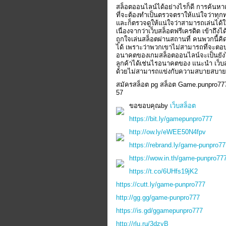
สล็อตออนไลน์ได้อย่างไรก็ดี การค้นหาเว็บ
ที่จะต้องทำเป็นตรวจตราให้แน่ใจว่าทุก
และก็ตรวจดูให้แน่ใจว่าสามารถเล่นได้
เนื่องจากว่าเว็บสล็อตฟรีเครดิต เข้าถึ
ถูกใจเล่นสล็อตผ่านสถานที่ คนพวกนี้ค
ได้ เพราะว่าพวกเขาไม่สามารถที่จะตอบ
อนาคตของเกมสล็อตออนไลน์จะเป็นยังไง
ลูกค้าได้เช่นไรอนาคตของ แนะนำ เว็บสล
ด้วยไม่สามารถแข่งกับความสบายสบายแ
สมัครสล็อต pg สล็อต Game.punpro777
57
ขอขอบคุณby
เว็บสล็อต
https://bit.ly/gamepunpro777
http://ow.ly/eWEE50N4fpv
https://rebrand.ly/game-punpro77
https://wow.in.th/game-punpro77
https://t.co/6UHfs19jK2
https://cutt.ly/game-punpro777
http://gg.gg/game-punpro777
https://is.gd/ggamepunpro777
http://rlu.ru/3dzyB