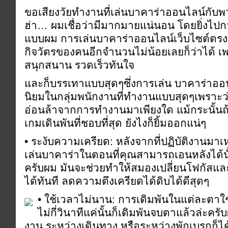
ขอเสียงวัยทำงานที่เล่นบาคาร่าออนไลน์กับพ
ฮ่า… ผมเชื่อว่ามีมากมายแน่นอน โดยยิ่งไปกว่
แบบผม การเล่นบาคาร่าออนไลน์เว็บไซต์ตรง
กิจวัตรของคนอีกจำนวนไม่น้อยเลยก็ว่าได้ เพร
สนุกสนาน รวดเร็วทันใจ
และก็บรรเทาแบบสุดๆซึ่งการเล่น บาคาร่าออนไ
นิยมในกลุ่มพนักงานที่ทำงานแบบสุดๆเพราะว
อ่อนล้าจากการทำงานมาเพียงใด แม้กระนั้นถ
เกมเดินพันที่ชอบที่สุด ยังไงก็ยิ้มออกแน่ๆ
• ระงับความเครียด: หลังจากที่ปฏิบัติงานมาเ
เล่นบาคาร่าในตอนที่คุณสามารถเอนหลังได้นั้น
ครับผม มันจะช่วยทำให้สมองเปลี่ยนโฟกัสแล
ได้ทันที ลดความตึงเครียดได้ดิบได้ดีสุดๆ
• ใช้เวลาไม่นาน: การเดิมพันในแต่ละตาใช
ไม่กี่วินาทีแค่นั้นก็เดิมพันจบตาแล้วล่ะคร
งาน ระหว่างเดินทาง หรือระหว่างพักเบรกก็ได้