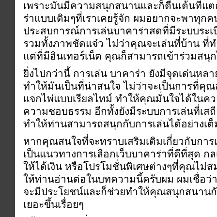
เพราะมันมีความสนุกสนานและก็ตื่นเต้นที่แ
ร่าแบบเดิมๆที่เราเคยรู้จัก ผมอยากจะพาทุกค
ประสบการณ์การเล่นบาคาร่าสดที่มีระบบระเบี
รวมทั้งภาพชัดแจ๋ว ไม่ว่าคุณจะเล่นที่บ้าน ที่
แต่ที่มีอินเทอร์เน็ต คุณก็สามารถเข้าร่วมสนุกไ
ยิ่งไปกว่านี้ การเล่น บาคาร่า ยังมีจุดเด่นหลา
ทำให้มันเป็นที่น่าสนใจ ไม่ว่าจะเป็นการที่
แจกไพ่แบบเรียลไทม์ ทำให้คุณมั่นใจได้ใน
ความชอบธรรม อีกทั้งยังมีระบบการเล่นที่เสถี
ทำให้ท่านสามารถสนุกกับการเล่นได้อย่างเต็ม
หากคุณสนใจที่จะทราบเสริมเติมเกี่ยวกับการ
เป็นแนวทางการเลือกเว็บบาคาร่าที่ดีที่สุด ก
ให้ได้เงิน หรือโปรโมชั่นพิเศษต่างๆที่คุณ
ให้ท่านอ่านต่อในบทความนี้ครับผม ผมเชื่อว่าข
จะมีประโยชน์และก็ช่วยทำให้คุณสนุกสนานก
เยอะขึ้นเรื่อยๆ