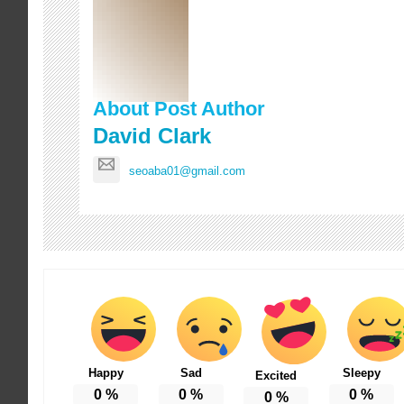
About Post Author
David Clark
seoaba01@gmail.com
Happy
Sad
Sleepy
Excited
0
%
0
%
0
%
0
%