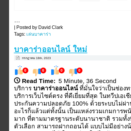
…
|
Posted by David Clark
Tags:
เล่นบาคาร่า
บาคาร่าออนไลน์ ใหม่
กรกฎาคม 18th, 2023
0
0
0
0
Read Time:
5 Minute, 36 Second
บริการ
บาคาร่าออนไลน์
ที่
มั่นใจว่า
เป็น
ช่องท
บริการ
เว็บไซต์
ตรง
ที่
ดีเยี่ยมที่สุด
ใน
ทวีปเอเชี
ประกัน
ความปลอดภัย
100%
ด้วย
ระบบ
ไม่
ผ่า
อะไรก็แล้วแต่
ทั้งนั้น
เป็น
แหล่ง
รวม
เกม
การพน
มาก
ที่
ตามมาตรฐาน
ระดับนานาชาติ
รวมทั้ง
ตัวเลือก
สามารถ
ฝาก
ถอน
ได้
แบบ
ไม่มี
อย่างน