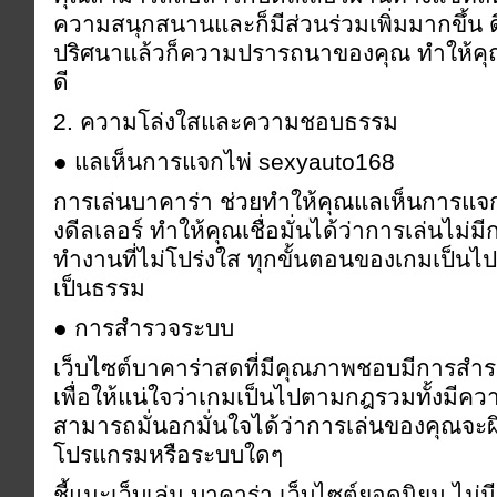
ความสนุกสนานและก็มีส่วนร่วมเพิ่มมากขึ้น
ปริศนาแล้วก็ความปรารถนาของคุณ ทำให้คุณรู
ดี
2. ความโล่งใสและความชอบธรรม
● แลเห็นการแจกไพ่ sexyauto168
การเล่นบาคาร่า ช่วยทำให้คุณแลเห็นการแจ
งดีลเลอร์ ทำให้คุณเชื่อมั่นได้ว่าการเล่นไม
ทำงานที่ไม่โปร่งใส ทุกขั้นตอนของเกมเป็น
เป็นธรรม
● การสำรวจระบบ
เว็บไซต์บาคาร่าสดที่มีคุณภาพชอบมีการสำ
เพื่อให้แน่ใจว่าเกมเป็นไปตามกฎรวมทั้งมี
สามารถมั่นอกมั่นใจได้ว่าการเล่นของคุณจ
โปรแกรมหรือระบบใดๆ
ชี้แนะเว็บเล่น บาคาร่า เว็บไซต์ยอดนิยม ไม่ม