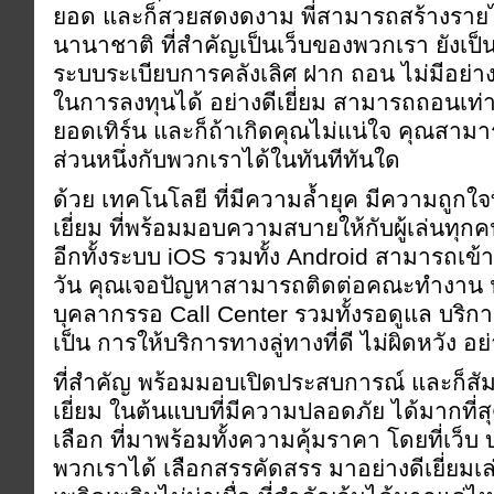
ยอด
และก็
สวยสดงดงาม
พี่
สามารถ
สร้าง
รายไ
นานาชาติ
ที่
สำคัญ
เป็น
เว็บ
ของ
พวกเรา
ยัง
เป็
ระบบระเบียบ
การคลัง
เลิศ
ฝาก
ถอน
ไม่มี
อย่า
ในการ
ลงทุน
ได้
อย่างดีเยี่ยม
สามารถ
ถอน
เท่
ยอด
เทิร์น
และก็
ถ้าเกิด
คุณ
ไม่แน่ใจ
คุณ
สามา
ส่วนหนึ่ง
กับ
พวกเรา
ได้
ในทันทีทันใด
ด้วย
เทคโนโลยี
ที่
มี
ความล้ำยุค
มี
ความ
ถูกใจ
เยี่ยม
ที่
พร้อม
มอบ
ความสบาย
ให้
กับ
ผู้
เล่น
ทุกค
อีกทั้ง
ระบบ
iOS
รวมทั้ง
Android
สามารถ
เข้า
วัน
คุณ
เจอ
ปัญหา
สามารถ
ติดต่อ
คณะทำงาน
บุคลากร
รอ
Call Center
รวมทั้ง
รอ
ดูแล
บริกา
เป็น
การ
ให้บริการ
ทาง
ลู่ทาง
ที่
ดี
ไม่ผิด
หวัง
อย่
ที่
สำคัญ
พร้อม
มอบ
เปิด
ประสบการณ์
และก็
สั
เยี่ยม
ใน
ต้นแบบ
ที่
มี
ความปลอดภัย
ได้มาก
ที่ส
เลือก
ที่มา
พร้อมทั้ง
ความคุ้มราคา
โดย
ที่
เว็บ
พวกเรา
ได้
เลือกสรร
คัดสรร
มา
อย่างดีเยี่ยม
เล