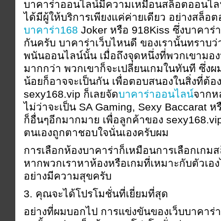
บาคาร่าออนไลน์มีความเหมือนสล็อตออนไลน์อ
ได้มีผู้ให้บริการเพียงแค่ค่ายเดียว อย่างสล็อต
บาคาร่า168
Joker หรือ 918Kiss ซึ่งบาคาร่
กันครับ บาคาร่าเว็บไหนดี ของเรานั้นทราบว่า
พนันออนไลน์นั้น เมื่อถึงจุดหนึ่งที่พวกเขามอง
มากกว่า พวกเขาก็จะเปลี่ยนเกมในทันที ซึ่งผม
น้อยก็อาจจะเป็นกัน เพื่อตอบสนองในสิ่งที่ต้อง
sexy168.vip ก็เลยจัด
บาคาร่าออนไลน์
จากหล
ไม่ว่าจะเป็น SA Gaming, Sexy Baccarat หร
ก็อื่นๆอีกมากมาย เพื่อลูกค้าของ sexy168.vip 
ตนเองถูกตาชอบใจนั่นเองครับผม
การเลือกห้องบาคาร่าก็เหมือนการเลือกเกมสล
หากพวกเราหาห้องหรือเกมที่เหมาะกับตัวเองได
อย่างมีความสุขครับ
3. คุณจะได้โปรโมชั่นที่เยี่ยมที่สุด
อย่างที่ผมบอกไป การแข่งขันของเว็บบาคาร่า