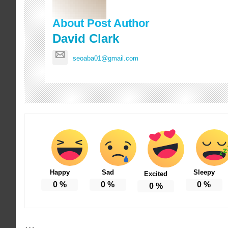
About Post Author
David Clark
seoaba01@gmail.com
Happy
Sad
Sleepy
Excited
0
%
0
%
0
%
0
%
…