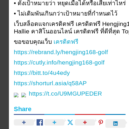
• ตั้งเป้าหมายว่า หยุดเมื่อได้หรือเสียเท่าไหร่
• ไม่เดิมพันเกินกว่าเป้าหมายที่กำหนดไว้
เว็บสล็อตแจกเครดิตฟรี เครดิตฟรี Hengjing
Hallie คาสิโนออนไลน์ เครดิตฟรี ที่ดีที่สุด T
ขอขอบคุณเว็บ
เครดิตฟรี
https://rebrand.ly/hengjing168-golf
https://cutly.info/hengjing168-golf
https://bitt.to/4u4edy
https://shorturl.asia/q58AP
https://t.co/U9MGUPEDER
Share