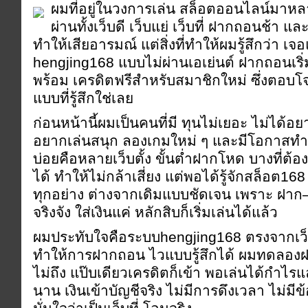
ผมที่อยู่ในวงการเล่น สล็อตออนไลน์มาหลา
ผ่านทั้งเว็บดี เว็บแย่ เว็บที่ ฝากถอนช้า และ
ทำให้เสียอารมณ์ แต่สิ่งที่ทำให้ผมรู้สึกว่า เ
hengjing168 แบบไม่ผ่านเอเย่นต์ ฝากถอนเริ่มไ
พร้อม เครดิตฟรีสำหรับสมาชิกใหม่ ซึ่งตอบโ
แบบที่รู้สึกใช่เลย
ก่อนหน้านี้ผมเป็นคนที่มี ทุนไม่เยอะ ไม่ได้อ
อยากเล่นสนุก ลองเกมใหม่ ๆ และมีโอกาสทำก
บ่อยคือหลายเว็บตั้ง ขั้นต่ำฝากโหด บางที่ต้อ
ได้ ทำให้ไม่กล้าเสี่ยง แต่พอได้รู้จักสล็อต168
ทุกอย่าง ต่างจากเดิมแบบชัดเจน เพราะ ฝาก
จริงจัง ใส่เงินแค่ หลักสิบก็เริ่มเล่นได้แล้ว
ผมประทับใจคือระบบhengjing168 ตรงจากเว็บ 
ทำให้การฝากถอน ไวแบบรู้สึกได้ ผมทดลองฝา
ไม่ถึง แป๊บเดียวเครดิตก็เข้า พอเล่นได้กำไร
นาน เงินเข้าบัญชีจริง ไม่มีการดึงเวลา ไม่มีข้อ