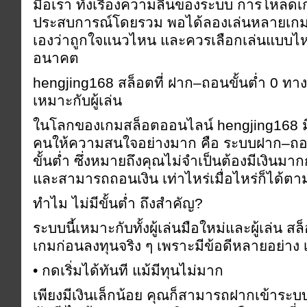
มือเรา ทั้งเรื่องความลื่นของระบบ การโหลด
ประสบการณ์โดยรวม พอได้ลองเล่นหลายเกม เคร
เองว่าถูกใจแนวไหน และควรเลือกเล่นแบบไหน
อนาคต
hengjing168 สล็อตที่ ฝาก–ถอนขั้นต่ำ 0 ทางเ
เหมาะกับผู้เล่น
ในโลกของเกมสล็อตออนไลน์ hengjing168 มีระ
คนให้ความสนใจอย่างมาก คือ ระบบฝาก–ถ
ขั้นต่ำ ซึ่งหมายถึงคุณไม่จำเป็นต้องมีเงินมากก
และสามารถถอนเงิน เท่าไหร่เมื่อไหร่ก็ได้ต
ทำไม ไม่มีขั้นต่ำ ถึงสำคัญ?
ระบบนี้เหมาะกับทั้งผู้เล่นมือใหม่และผู้เล่น
เกมก่อนลงทุนจริง ๆ เพราะมีข้อดีหลายอย่าง 
• กดเริ่มได้ทันที แม้มีทุนไม่มาก
เพียงมีเงินเล็กน้อย คุณก็สามารถฝากเข้าระบบ