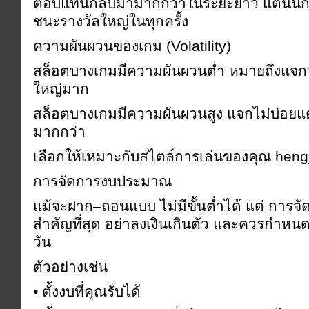
ตอบแทนกลับมามากกว่าในระยะยาว แต่นั่นก็ไ
ชนะรางวัลใหญ่ในทุกครั้ง
ความผันผวนของเกม (Volatility)
สล็อตบางเกมมีความผันผวนต่ำ หมายถึงแจกบ
ใหญ่มาก
สล็อตบางเกมมีความผันผวนสูง แจกไม่บ่อยแต
มากกว่า
เลือกให้เหมาะกับสไตล์การเล่นของคุณ heng
การจัดการงบประมาณ
แม้จะฝาก–ถอนแบบ ไม่มีขั้นต่ำได้ แต่ การจัดกา
สำคัญที่สุด อย่าลงเงินเกินตัว และควรกำหน
วัน
ตัวอย่างเช่น
• ตั้งงบที่คุณรับได้