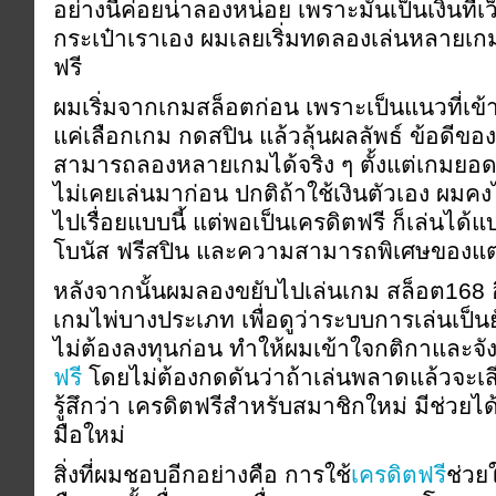
อย่างนี้ค่อยน่าลองหน่อย เพราะมันเป็นเงินที่เว
กระเป๋าเราเอง ผมเลยเริ่มทดลองเล่นหลายเกม
ฟรี
ผมเริ่มจากเกมสล็อตก่อน เพราะเป็นแนวที่เข้า
แค่เลือกเกม กดสปิน แล้วลุ้นผลลัพธ์ ข้อดีขอ
สามารถลองหลายเกมได้จริง ๆ ตั้งแต่เกมยอดน
ไม่เคยเล่นมาก่อน ปกติถ้าใช้เงินตัวเอง ผมคงไ
ไปเรื่อยแบบนี้ แต่พอเป็นเครดิตฟรี ก็เล่นได
โบนัส ฟรีสปิน และความสามารถพิเศษของแต
หลังจากนั้นผมลองขยับไปเล่นเกม สล็อต168 อื
เกมไพ่บางประเภท เพื่อดูว่าระบบการเล่นเป็
ไม่ต้องลงทุนก่อน ทำให้ผมเข้าใจกติกาและจ
ฟรี
โดยไม่ต้องกดดันว่าถ้าเล่นพลาดแล้วจะเสียเง
รู้สึกว่า เครดิตฟรีสำหรับสมาชิกใหม่ มีช่วย
มือใหม่
สิ่งที่ผมชอบอีกอย่างคือ การใช้
เครดิตฟรี
ช่วยใ