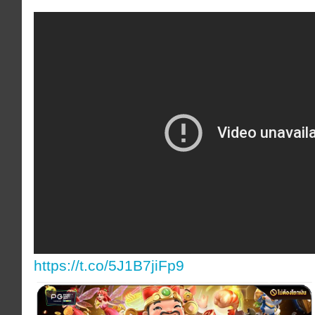
https://t.co/5J1B7jiFp9