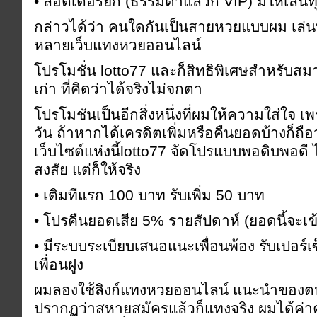
• ลอตเตอรี่ยี่กี (ธรรมดาแล้วก็ VIP) มีให้เล่น
กล่าวได้ว่า คนใดกันเป็นสายหวยแบบผม เล่นที
หลายเว็บแทงหวยออนไลน์
โปรโมชั่น lotto77 และก็สิทธิพิเศษสำหรับสม
เก่า ที่คิดว่าได้จริงไม่จกตา
โปรโมชันเป็นอีกสิ่งหนึ่งที่ผมให้ความใส่ใจ 
วัน ถ้าหากได้เครดิตเพิ่มหรือคืนยอดบ้างก็ถือว
เว็บไซต์แห่งนี้lotto77 จัดโปรแบบพอดิบพอดี
สงสัย แต่ก็ให้จริง
• เติมทีแรก 100 บาท รับเพิ่ม 50 บาท
• โปรคืนยอดเสีย 5% รายสัปดาห์ (ยอดนี้จะเข้า
• มีระบบระเบียบเสนอแนะเพื่อนพ้อง รับเปอร
เพื่อนฝูง
ผมลองใช้ลิงก์แทงหวยออนไลน์ แนะนำของตน
ปรากฏว่าสหายสมัครแล้วก็แทงจริง ผมได้ค่