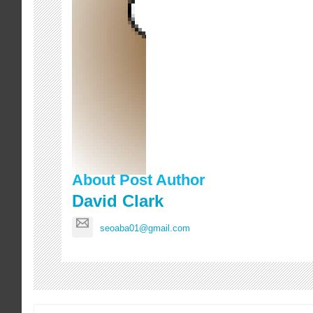
About Post Author
David Clark
seoaba01@gmail.com