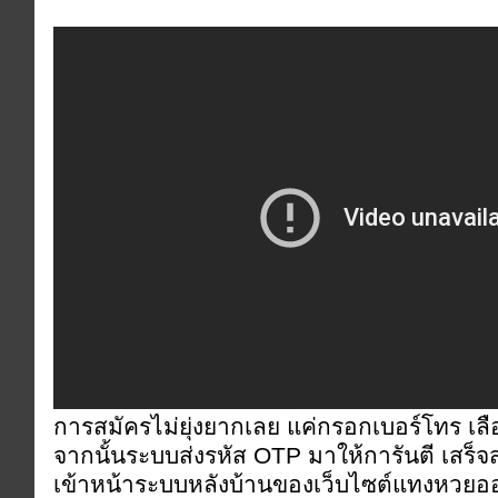
การสมัครไม่ยุ่งยากเลย แค่กรอกเบอร์โทร เลือ
จากนั้นระบบส่งรหัส OTP มาให้การันตี เสร็จส
เข้าหน้าระบบหลังบ้านของเว็บไซต์แทงหวยออ