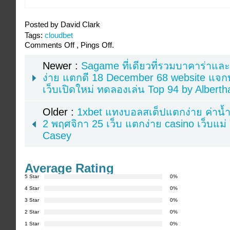
Posted by David Clark
Tags:
cloudbet
Comments Off , Pings Off.
Newer :
Sagame ที่เดียวที่รวมบาคาร่าและ
ง่าย แตกดี 18 December 68 website แจก
เว็บเปิดใหม่ ทดลองเล่น Top 94 by Alberth
Older :
1xbet แทงบอลสเต็ปแตกง่าย ค่าน้ำส
2 พฤศจิกา 25 เว็บ แตกง่าย casino เว็บแม่ 
Casey
Average Rating
5 Star
0%
4 Star
0%
3 Star
0%
2 Star
0%
1 Star
0%