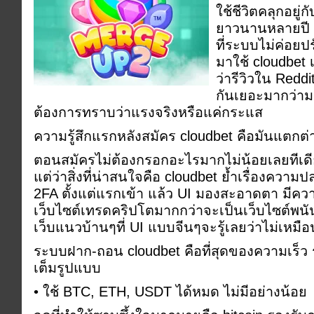
ใช้ชีวิตคลุกอยู
ยาวนานหลายปี พัก
ที่ระบบไม่ค่อย
มาใช้ cloudbet 
ว่ารีวิวใน Reddi
กันเยอะมากว่ามา
ต้องการทราบว่าแรงจริงหรือแค่กระแส
ความรู้สึกแรกหลังสมัคร cloudbet คือมันแตก
ตอนสมัครไม่ต้องกรอกอะไรมากไม่น้อยเลยทีเดีย
แต่ว่าสิ่งที่น่าสนใจคือ cloudbet ย้ำเรื่องความ
2FA ตั้งแต่แรกเข้า แล้ว UI มองสะอาดตา มีคว
เว็บไซต์เทรดคริปโตมากกว่าจะเป็นเว็บไซต์พนั
เว็บแนวบ้านๆที่ UI แบบจีนๆจะรู้เลยว่าไม่เหมือ
ระบบฝาก-ถอน cloudbet คือที่สุดของความเร็ว ร
เต็มรูปแบบ
• ใช้ BTC, ETH, USDT ได้หมด ไม่มีอย่างน้อย