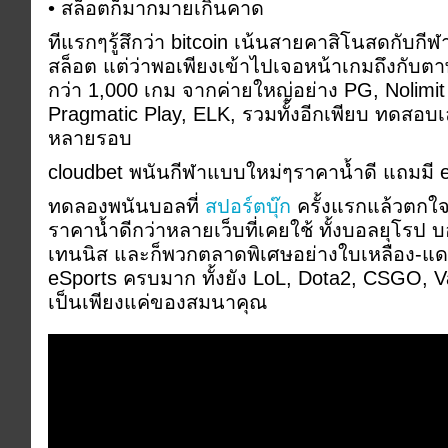
• สล็อตก็มากมายเกินคาด
ทีแรกๆรู้สึกว่า bitcoin เน้นสายคาสิโนสดกับกีฬา
สล็อต แต่ว่าพอเพียงเข้าไปเจอหน้าเกมถึงกับตาพ
กว่า 1,000 เกม จากค่ายใหญ่อย่าง PG, Nolimit 
Pragmatic Play, ELK, รวมทั้งอีกเพียบ ทดสอบเล
หลายรอบ
cloudbet พนันกีฬาแบบใหม่ๆราคาน้ำดี แถมมี e
ทดลองพนันบอลที่
สปอร์ตบุ๊ก
ครั้งแรกแล้วตกใจ
ราคาน้ำดีกว่าหลายเว็บที่เคยใช้ ทั้งบอลยุโร
เทนนิส และก็พวกตลาดพิเศษอย่างใบเหลือง-แดง เ
eSports ครบมาก ทั้งยัง LoL, Dota2, CSGO, Va
เป็นเพียงแค่ของสมนาคุณ