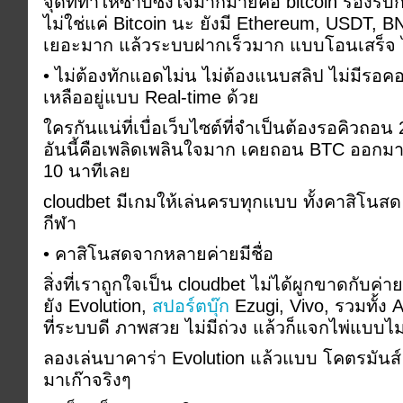
จุดที่ทำให้ซาบซึ้งใจมากมายคือ bitcoin รองรั
ไม่ใช่แค่ Bitcoin นะ ยังมี Ethereum, USDT, B
เยอะมาก แล้วระบบฝากเร็วมาก แบบโอนเสร็จ ไม่
• ไม่ต้องทักแอดไม่น ไม่ต้องแนบสลิป ไม่มีร
เหลืออยู่แบบ Real-time ด้วย
ใครกันแน่ที่เบื่อเว็บไซต์ที่จำเป็นต้องรอคิวถอน
อันนี้คือเพลิดเพลินใจมาก เคยถอน BTC ออกม
10 นาทีเลย
cloudbet มีเกมให้เล่นครบทุกแบบ ทั้งคาสิโนสด 
กีฬา
• คาสิโนสดจากหลายค่ายมีชื่อ
สิ่งที่เราถูกใจเป็น cloudbet ไม่ได้ผูกขาดกับค่ายใ
ยัง Evolution,
สปอร์ตบุ๊ก
Ezugi, Vivo, รวมทั้ง A
ที่ระบบดี ภาพสวย ไม่มีถ่วง แล้วก็แจกไพ่แบบไม
ลองเล่นบาคาร่า Evolution แล้วแบบ โคตรมันส์ 
มาเก๊าจริงๆ