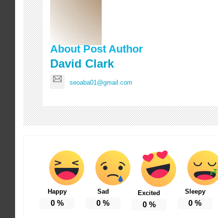
About Post Author
David Clark
seoaba01@gmail.com
Happy
Sad
Sleepy
Excited
0
%
0
%
0
%
0
%