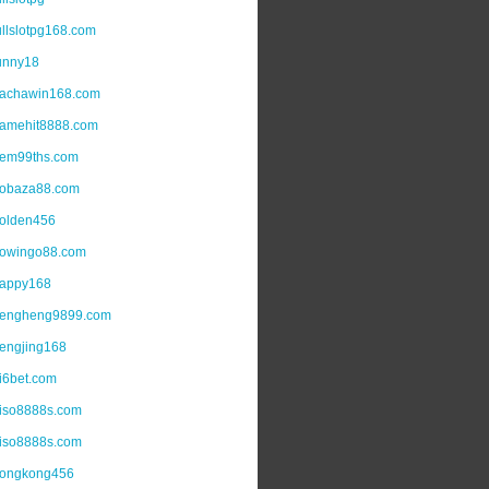
ullslotpg168.com
unny18
achawin168.com
amehit8888.com
em99ths.com
obaza88.com
olden456
owingo88.com
appy168
engheng9899.com
engjing168
i6bet.com
iso8888s.com
iso8888s.com
ongkong456