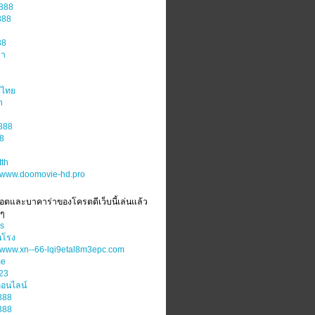
888
888
88
่า
๊ไทย
h
888
8
th
//www.doomovie-hd.pro
็อตและบาคาร่าของโครตดีเว็บนี้เล่นแล้ว
ดๆ
s
นโรง
//www.xn--66-lqi9etal8m3epc.com
me
23
ออนไลน์
888
888