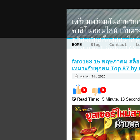
เตรียมพร้อมกันสำหรับก
คาสิโนออนไลน์ เว็บตร
พร้อมกับสล็อตออนไลน
HOME
Blog
Contact
L
Slot และ Livebar168 ท
ช่วยเพิ่มโอกาสในการได้
faro168 15 พฤษภาคม สล็อ
จริง! いまずひろし
เหมาะกับทุกคน Top 87 by 
https://hiroshi-i.net สนุกกับเว็บคาสิโนอ
ตุลาคม 7th, 2025
ตรง พร้อมกับสล็อตออนไลน์ PG Slot และ Liv
จะช่วยเพิ่มความสนุกสนานและได้รับเครดิตฟ
0
0
スーダン 治安
Read Time:
5 Minute, 13 Second