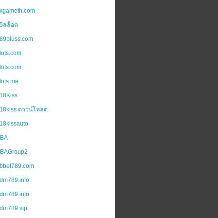
xgameth.com
5สล็อต
89pluss.com
lots.com
lots.com
lots.me
18Kiss
18kiss ดาวน์โหลด
18kissauto
BA
BAGroup2
bbet789.com
dm789.info
dm789.info
dm789.vip