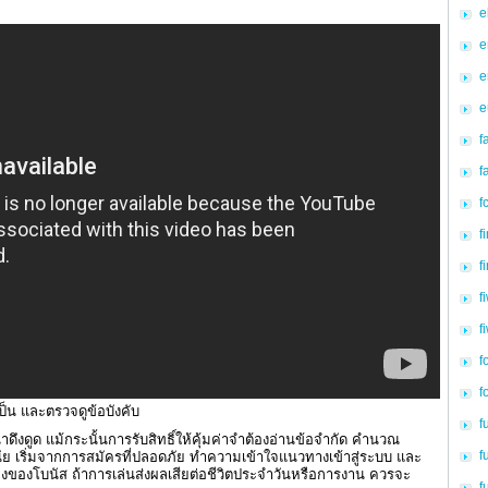
e
e
e
e
f
f
f
f
f
f
f
f
f
เป็น และตรวจดูข้อบังคับ
f
่าดึงดูด แม้กระนั้นการรับสิทธิ์ให้คุ้มค่าจำต้องอ่านข้อจำกัด คำนวณ
f
นัย เริ่มจากการสมัครที่ปลอดภัย ทำความเข้าใจแนวทางเข้าสู่ระบบ และ
กลงของโบนัส ถ้าการเล่นส่งผลเสียต่อชีวิตประจำวันหรือการงาน ควรจะ
f