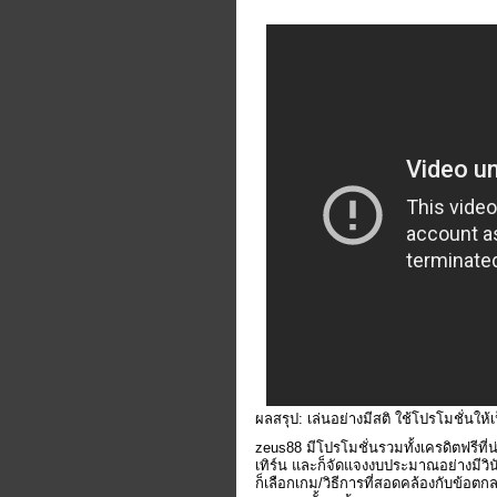
ผลสรุป: เล่นอย่างมีสติ ใช้โปรโมชั่นให้
zeus88 มีโปรโมชั่นรวมทั้งเครดิตฟรีที่น
เทิร์น และก็จัดแจงงบประมาณอย่างมีวิ
ก็เลือกเกม/วิธีการที่สอดคล้องกับข้อต