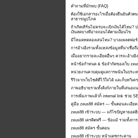
คำถามที่มักพบ (FAQ)
ต้องใช้เอกสารอะไรเมื่อต้องยืนยันตัว
สาธารณูปโภค
ถ้าเกิดเทิร์นไม่ครบจะเบิกเงินได้ไหม?
เงินสดบางทีอาจถอนได้ตามเงื่อนไข
มีโหมดทดลองเล่นไหม? บางแพลตฟอร์มม
การอ้างอิงรวมทั้งแหล่งข้อมูลที่น่าเชื่อถื
เมื่ออยากรายละเอียดอื่นๆ ควรจะอ้างอิ
หน้าข้อกำหนด & ข้อจำกัดของเว็บ zeu
หน่วยงานควบคุมดูแลการพนันในประเทศ
รีวิวจากเว็บไซต์ที่ไว้ใจได้ และก็บทวิเ
ภาพอธิบายรวมทั้งลิงก์ภายในที่เสนอแ
การเพิ่มภาพแล้วก็ internal link ช่วย
คู่มือ zeus88 สมัคร — ขั้นตอนละเอียด
zeus88 เข้าระบบ — แก้ไขปัญหายอดฮิ
zeus88 เครดิตฟรี — ข้อแม้ รวมทั้งกา
zeus88 สมัคร ขั้นตอน
zeus88 เข้าระบบ หน้าแดชกระดาน