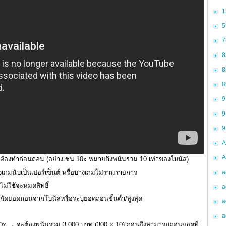
1
5
7
8
8
8
9
9
9
A
A
จำต้องทำก่อนถอน (อย่างเช่น 10x หมายถึงพนันรวม 10 เท่าของโบนัส)
a
เกมนับเป็นเปอร์เซ็นต์ หรือบางเกมไม่ร่วมรายการ
ไม่ใช้จะหมดสิทธิ์
a
ัดยอดถอนจากโบนัสหรือระบุยอดถอนขั้นต่ำ/สูงสุด
a
a
์น 10x → จะต้องพนันรวม 3,000 บาท (300 × 10) ก่อนจึงสามารถถอนยอดที่