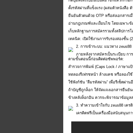
กดปุ่มลงทะเบียนเป็นสมาชิกแล้วก็กรอก
ตั้งรหัสผ่านที่แข็งแรง (ผสมตัวหนังสือ 
ยืนยันตัวตนด้วย OTP หรือส่งเอกสารเมื่อ
อ่านกฎเกณฑ์และเงื่อนไข โดยเฉพาะข้
เก็บหลักฐานการสมัครรวมทั้งสลิปการโอน
เทคนิค: เปิดใช้งานการรับรองสองชั้น (2
2. การเข้าระบบ: แนวทาง zeus88 เ
ภายหลังจากสมัครเป็นระเบียบ การเ
ตามขั้นตอนนี้ก่อนติดต่อซัพพอร์ต:
สำรวจการพิมพ์ (Caps Lock / ภาษาแป้
ทดลองรีเฟรชหน้า ล้างแคช หรือลองใช้
ใช้ฟังก์ชัน “ลืมรหัสผ่าน” เพื่อรีเซ็ตผ่า
ถ้าบัญชีถูกล็อก ให้จัดแจงเอกสารยืนยันต
ข้างหลังล็อกอิน ควรจะพิจารณาข้อมูลส่
3. ทำความเข้าใจกับ zeus88 เครด
เครดิตฟรีเป็นเครื่องมือสนับสนุนการต