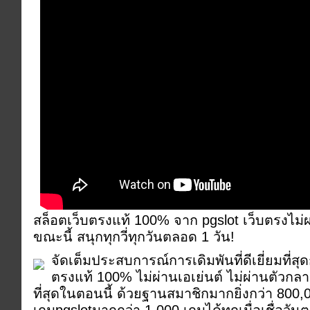
สล็อตเว็บตรงแท้ 100% จาก pgslot เว็บตรงไม่ผ่า
ขณะนี้ สนุกทุกวี่ทุกวันตลอด 1 วัน!
จัดเต็มประสบการณ์การเดิมพันที่ดีเยี่ยมที่สุ
ตรงแท้ 100% ไม่ผ่านเอเย่นต์ ไม่ผ่านตัวกลา
ที่สุดในตอนนี้ ด้วยฐานสมาชิกมากยิ่งกว่า 800,