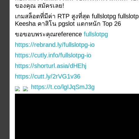
ของคุณ สมัครเลย!
เกมสล็อตที่มีค่า RTP สูงที่สุด fullslotpg fullsl
Keesha คาสิโน pgslot แตกหนัก Top 26
ขอขอบพระคุณreference
fullslotpg
https://rebrand.ly/fullslotpg-io
https://cutly.info/fullslotpg-io
https://shorturl.asia/dHEhj
https://cutt.ly/2rVG1v36
https://t.co/lgIJqSmJ3g