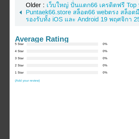
Older :
เว็บใหญ่ ปั่นแตก66 เครดิตฟรี Top
Puntaek66.store สล็อต66 webตรง สล็อตมือถ
รองรับทั้ง iOS และ Android 19 พฤศจิกา 25
Average Rating
5 Star
0%
4 Star
0%
3 Star
0%
2 Star
0%
1 Star
0%
(Add your review)