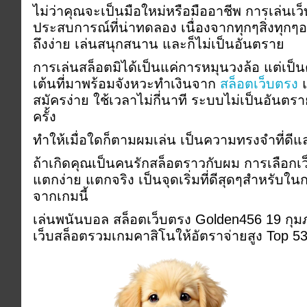
ไม่ว่าคุณจะเป็นมือใหม่หรือมืออาชีพ การเล่นเว็บ
ประสบการณ์ที่น่าทดลอง เนื่องจากทุกๆสิ่งทุกๆ
ถึงง่าย เล่นสนุกสนาน และก็ไม่เป็นอันตราย
การเล่นสล็อตมิได้เป็นแค่การหมุนวงล้อ แต่เป็
เต้นที่มาพร้อมจังหวะทำเงินจาก
สล็อตเว็บตรง
แ
สมัครง่าย ใช้เวลาไม่กี่นาที ระบบไม่เป็นอันต
ครั้ง
ทำให้เมื่อใดก็ตามผมเล่น เป็นความทรงจำที่ดีแ
ถ้าเกิดคุณเป็นคนรักสล็อตราวกับผม การเลือกเว
แตกง่าย แตกจริง เป็นจุดเริ่มที่ดีสุดๆสำหรับใ
จากเกมนี้
เล่นพนันบอล สล็อตเว็บตรง Golden456 19 กุ
เว็บสล็อตรวมเกมคาสิโนให้อัตราจ่ายสูง Top 5