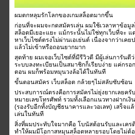
ผมตกหลุมรักโลกของเกมสล็อตมากขึ้น
ก่อนที่จะผมจะกดสมัครเล่น ผมใช้เวลาหาข้อมูลไ
สล็อตมีเยอะแยะ แม้กระนั้นไม่ใช่ทุกเว็บที่จะ
หาเว็บไซต์ตรงไม่ผ่านเอเย่นต์ เนื่องจากว่า
แล้วไม่เข้าหรือถอนยากมาก
สุดท้าย ผมเจอเว็บไซต์ที่มีรีวิวดี มีผู้เล่นการัน
ระบบลงทะเบียนเป็นสมาชิกก็เรียบง่าย แค่กรอกข้
ตอน ผมก็พร้อมหมุนวงล้อได้ในทันที
ขั้นตอนสมัคร เว็บสล็อต กล้วยๆไม่สลับซับซ้อน
ประสบการณ์ตรงคือการสมัครไม่ยุ่งยากเลยครับ
หมายเลขโทรศัพท์ รวมทั้งเลือกแนวทางฝากเงิน
(รองรับอีกทั้งบัญชีธนาคารและวอเลท) เสร็จแล้วผม
เล่นในทันที
สิ่งที่ผมประทับใจมากคือ โบนัสต้อนรับและเครดิ
ทำให้ผมมีโอกาสหมุนสล็อตหลายรอบโดยไม่ต้อง