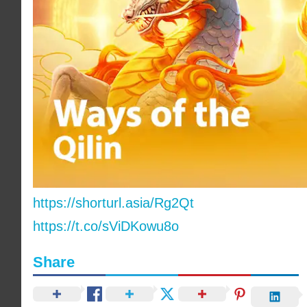
https://shorturl.asia/Rg2Qt
https://t.co/sViDKowu8o
Share