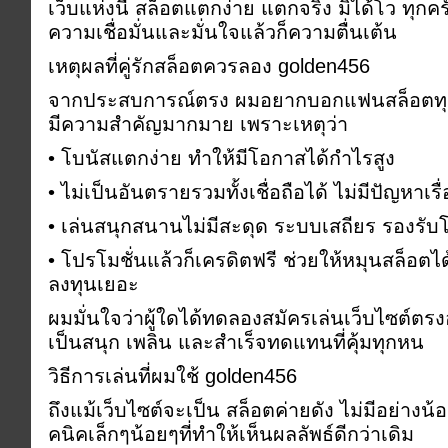
เว็บแห่งนี้ สล็อตแตกง่าย แตกจริง มิได้โว ทุกครั้ง
ความเชื่อมั่นและมั่นใจแล้วก็ความตื่นเต้น
เหตุผลที่คู่รักสล็อตควรลอง golden456
จากประสบการณ์ตรง ผมอยากบอกแฟนสล็อตทุกค
มีความสำคัญมากมาย เพราะเหตุว่า
• โบนัสแตกง่าย ทำให้มีโอกาสได้กำไรสูง
• ไม่เป็นอันตรายรวมทั้งเชื่อถือได้ ไม่มีปัญหาเ
• เล่นสนุกสนานไม่มีสะดุด ระบบเสถียร รองรับ
• โปรโมชั่นแล้วก็เครดิตฟรี ช่วยให้หมุนสล็อต
ลงทุนเยอะ
ผมมั่นใจว่าผู้ใดได้ทดลองสมัครเล่นเว็บไซต์ตรงอย
เป็นสนุก เพลิน และสำเร็จทดแทนที่คุ้มทุกหน
วิธีการเล่นที่ผมใช้ golden456
ถึงแม้เว็บไซต์จะเป็น สล็อตค่ายดัง ไม่มีอย่างน้
คนิคเล็กๆน้อยๆที่ทำให้เห็นผลลัพธ์ดีกว่าเดิม