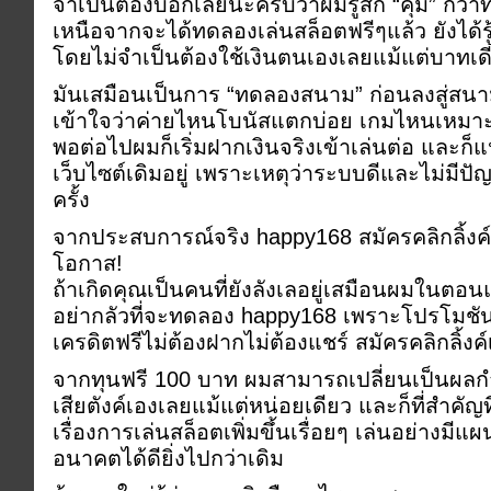
จำเป็นต้องบอกเลยนะครับว่าผมรู้สึก “คุ้ม” กว่า
เหนือจากจะได้ทดลองเล่นสล็อตฟรีๆแล้ว ยังได้ร
โดยไม่จำเป็นต้องใช้เงินตนเองเลยแม้แต่บาทเด
มันเสมือนเป็นการ “ทดลองสนาม” ก่อนลงสู่สน
เข้าใจว่าค่ายไหนโบนัสแตกบ่อย เกมไหนเหมา
พอต่อไปผมก็เริ่มฝากเงินจริงเข้าเล่นต่อ และก็
เว็บไซต์เดิมอยู่ เพราะเหตุว่าระบบดีและไม่มีปั
ครั้ง
จากประสบการณ์จริง happy168 สมัครคลิกลิ้งค์เดี
โอกาส!
ถ้าเกิดคุณเป็นคนที่ยังลังเลอยู่เสมือนผมในต
อย่ากลัวที่จะทดลอง happy168 เพราะโปรโมชัน
เครดิตฟรีไม่ต้องฝากไม่ต้องแชร์ สมัครคลิกลิ้งค์เ
จากทุนฟรี 100 บาท ผมสามารถเปลี่ยนเป็นผลกำ
เสียตังค์เองเลยแม้แต่หน่อยเดียว และก็ที่สำคัญที
เรื่องการเล่นสล็อตเพิ่มขึ้นเรื่อยๆ เล่นอย่างมีแ
อนาคตได้ดียิ่งไปกว่าเดิม