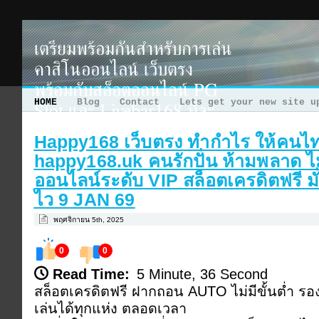
เตรียมพร้อมกันสำหรับการเล่น
คาสิโนออนไลน์ เว็บตรง
พร้อมกับสล็อตออนไลน์ PG
HOME
Blog
Contact
Lets get your new site u
Slot และ Livebar168 ที่จะ
ช่วยเพิ่มโอกาสในการได้เงิน
Happy168 เว็บตรง ทำกำไร ให้คนไท
จริง! いまずひろし
happy168.uk คนรักปั่น ห้ามพลาด ไม
https://hiroshi-i.net สนุกกับเว็บคาสิโนออนไลน์ เว็บ
ออนไลน์ระดับ VIP สล็อตเครดิตฟรี ม
ตรง พร้อมกับสล็อตออนไลน์ PG Slot และ Livebar168 ที่
ไว 9 JAN 69
จะช่วยเพิ่มความสนุกสนานและได้รับเครดิตฟรี! 今津 寛 南
スーダン 治安
พฤศจิกายน 5th, 2025
0
0
Read Time:
5 Minute, 36 Second
สล็อตเครดิตฟรี ฝากถอน AUTO ไม่มีขั้นต่ำ ร
เล่นได้ทุกแห่ง ตลอดเวลา