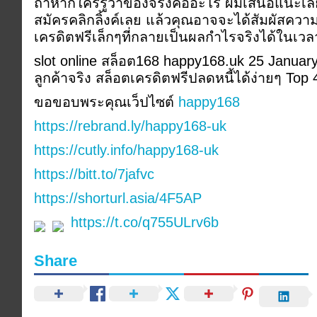
ถ้าหากใคร่รู้ว่าของจริงคืออะไร ผมเสนอแนะเ
สมัครคลิกลิ้งค์เลย แล้วคุณอาจจะได้สัมผัสความ
เครดิตฟรีเล็กๆที่กลายเป็นผลกำไรจริงได้ในเวลาไ
slot online สล็อต168 happy168.uk 25 January
ลูกค้าจริง สล็อตเครดิตฟรีปลดหนี้ได้ง่ายๆ Top 
ขอขอบพระคุณเว็ปไซต์
happy168
https://rebrand.ly/happy168-uk
https://cutly.info/happy168-uk
https://bitt.to/7jafvc
https://shorturl.asia/4F5AP
https://t.co/q755ULrv6b
Share