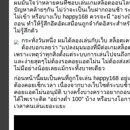
ผมมั่นใจว่าหลายคนที่ชอบเล่นเกมสล็อตออนไล
ปัญหาคล้ายๆกัน ไม่ว่าจะเป็นเว็บฝากถอนช้า ระบ
ไม่เข้า หรือบางเว็บ happy168 ควรจะมี “อย่าง
ถอน ทำให้รู้สึกอึดอัดเสมือนถูกจำกัดอิสระสำ
ไม่รู้สึกตัว
กระทั่งวันหนึ่ง ผมได้ลองเล่นกับเว็บ สล็อตเค
ต้องบอกเลยว่า “แปลงมุมมองที่มีต่อเกมสล็อต
เพราะเหตุว่าทุกสิ่งตั้งแต่ระบบการเล่นไปจนถึ
และง่ายสุดๆไม่ต้องรอคอยแอดไม่น ไม่ต้องส่งสลิ
ไม่มีอย่างน้อยเลยแม้กระทั้งบาทเดียว
ก่อนหน้านี้ผมเป็นคนที่ถูกใจเล่น happy168 อยู่
ต้องคอยเช็กเวลา เนื่องจากบางเว็บไซต์ระบบช้
คอยแอดไม่นอนุมัติ บางครั้งบางคราวอยากถอนเ
ได้ไพเราะติด “อย่างต่ำ 100” บ้าง หรือบางโ
เวลาคนเล่นเยอะแยะ