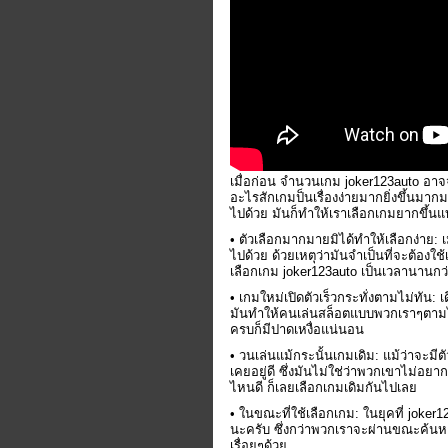
เมื่อก่อน จำนวนเกม joker123auto อาจจ
อะไรสักเกมป็นเรื่องง่ายมากยิ่งขึ้นมากม
ไปด้วย มันก็ทำให้เราเลือกเกมยากขึ้นแบบ
• ตัวเลือกมากมายมิได้ทำให้เลือกง่าย: เ
ไปด้วย ด้วยเหตุว่ามันจำเป็นที่จะต้อง
เลือกเกม joker123auto เป็นเวลานานกว่
• เกมใหม่เปิดตัวเร็วกระทั่งตามไม่ทัน:
มันทำให้คนเล่นสล็อตแบบพวกเราๆตามไ
ครบก็มีปาดเหงื่อแน่นอน
• วนเล่นแม้กระนั้นเกมเดิม: แม้ว่าจะมี
เคยอยู่ดี ซึ่งมันไม่ใช่ว่าพวกเขาไม่อ
ไหนดี ก็เลยเลือกเกมเดิมกันไปเลย
• ในขณะที่ใช้เลือกเกม: ในยุคที่ joke
นะครับ ซึ่งกว่าพวกเราจะผ่านขณะค้นหา
เรื่อยๆด้วย