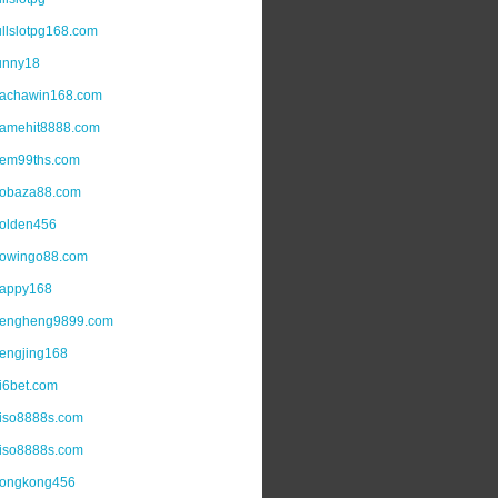
ullslotpg168.com
unny18
achawin168.com
amehit8888.com
em99ths.com
obaza88.com
olden456
owingo88.com
appy168
engheng9899.com
engjing168
i6bet.com
iso8888s.com
iso8888s.com
ongkong456