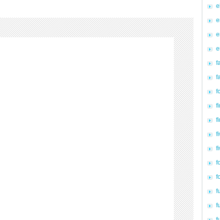
e
e
e
e
f
f
f
f
f
f
f
f
f
f
f
f