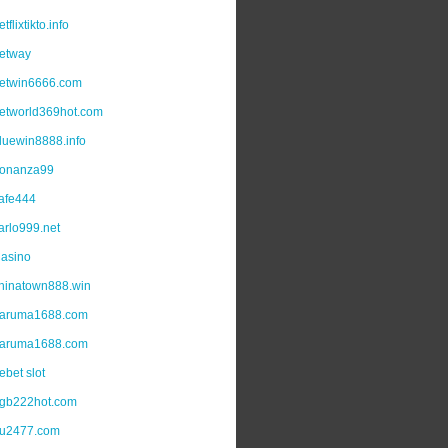
etflixtikto.info
etway
etwin6666.com
etworld369hot.com
luewin8888.info
onanza99
afe444
arlo999.net
asino
hinatown888.win
aruma1688.com
aruma1688.com
ebet slot
gb222hot.com
u2477.com