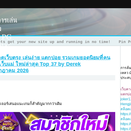
ารเล่น
ง
์ PG
ets get your new site up and running in no time!
Pin P
ี่จะ
เงิน
ตเว็บตรง เล่นง่าย แตกบ่อย รวมเกมยอดนิยมที่คน
 เว็บแม่ ใหม่ล่าสุด Top 37 by Derek
การล้ม
รกฎาคม 2026
อนไลน์ เว็บ
เหลว ม
ebar168 ที่
ประสบ
รี! 今津 寛 南
เว็บคาส
แตกบ่
joker1
 ฟีเจอร์เสนอแนะเกมก็สำคัญมากกว่าเดิม
Hengj
สล็อตเ
https:/
สล็อตเ
https:
https:/