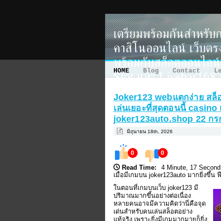
เตรียมพร้อมกันสำหรับก
คาสิโนออนไลน์ เว็บตร
พร้อมกับสล็อตออนไลน
HOME
Blog
Contact
L
Slot และ Livebar168 ท
ช่วยเพิ่มโอกาสในการได้
Joker123 webแตกง่าย สล็อ
จริง! いまずひろし
เล่นเยอะที่สุดตอนนี้ casino
joker123auto.shop 22 ก
https://hiroshi-i.net สนุกกับเว็บคาสิโนอ
ตรง พร้อมกับสล็อตออนไลน์ PG Slot และ Liv
มิถุนายน 18th, 2026
จะช่วยเพิ่มความสนุกสนานและได้รับเครดิตฟ
スーダン 治安
0
0
Read Time:
4 Minute, 17 Second
เมื่อมีเกมบน joker123auto มากยิ่งขึ้น
ในตอนที่เกมบนเว็บ joker123 มี
ปริมาณมากขึ้นอย่างต่อเนื่อง
หลายคนอาจมีความคิดว่านี่คือจุด
เด่นสำหรับคนเล่นสล็อตอย่าง
แท้จริง เพราะยิ่งมีเกมมากมายก็ยิ่ง