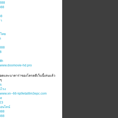
888
888
88
่า
๊ไทย
h
888
8
th
//www.doomovie-hd.pro
็อตและบาคาร่าของโครตดีเว็บนี้เล่นแล้ว
ดๆ
s
นโรง
//www.xn--66-lqi9etal8m3epc.com
me
23
ออนไลน์
888
888