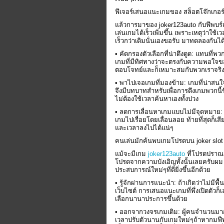
ฟีเจอร์เสนอแนะเกมของ สล็อตโจ๊กเกอร์
แล้วการมาของ joker123auto กับฟีพบร
เล่นเกมได้เร็วเพิ่มขึ้น เพราะเหตุว่า
เร็วกว่าเดิมนั่นเองขอรับ มาทดลองกันได
• คัดกรองตัวเลือกที่น่าดึงดูด: แทนที
เกมที่มีทิศทางว่าจะตรงกับความพอใจของพ
ตอบโจทย์และก็เหมาะสมกับพวกเราจริ
• พาไปเจอเกมที่มองข้าม: เกมที่น่าสนใ
จึงมีบทบาทสำหรับเพื่อการดึงเกมพวกนี้ข
ไม่ต้องใช้เวลาค้นหาเองทั้งปวง
• ลดการเลื่อนหาเกมแบบไม่มีจุดหมาย
เกมไปเรื่อยโดยเลื่อนลอย ท้ายที่สุดก็เส
และเวลาลงไปได้แน่ๆ
คนเล่นมักค้นพบเกมโปรดบน joker slo
แม้จะมีเกม
joker123auto
ที่โปรดปราณอ
โปรดจากความบังเอิญทั้งนั้นเลยครับผม
ประสบการณ์ใหม่ๆที่ดียิ่งขึ้นอีกด้วย
• รู้จักผ่านการแนะนำ: ถ้าเกิดว่าไม่มีพื
เว็บไซต์ การเสนอแนะเกมที่พึ่งเปิดตัวก็
เลือกนานาประการขึ้นด้วย
• ออกจากวงจรเกมเดิม: ผู้คนจำนวนมากที่
เวลาปรับตัวนานกับเกมใหม่ๆถ้าหากมฟีพบร