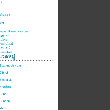
่า
 เว็บตรง
lot
//www.ilike-movie.com
ออนไลน์
ชนโรง
่าออนไลน์
ออนไลน์
ยออนไลน์
วดหมู่
3satanbets.com
68slot
68slot.vip
68สล็อต
88bet
88betth
xbit1