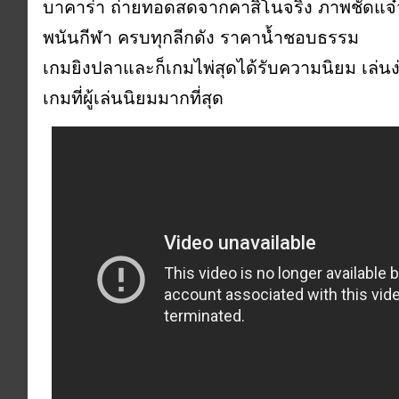
บาคาร่า ถ่ายทอดสดจากคาสิโนจริง ภาพชัดแจ๋
พนันกีฬา ครบทุกลีกดัง ราคาน้ำชอบธรรม
เกมยิงปลาและก็เกมไพ่สุดได้รับความนิยม เล่น
เกมที่ผู้เล่นนิยมมากที่สุด