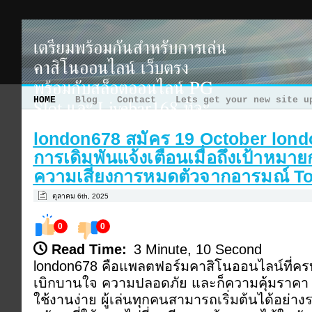
เตรียมพร้อมกันสำหรับการเล่น
คาสิโนออนไลน์ เว็บตรง
พร้อมกับสล็อตออนไลน์ PG
HOME
Blog
Contact
Lets get your new site u
Slot และ Livebar168 ที่จะ
ช่วยเพิ่มโอกาสในการได้เงิน
london678 สมัคร 19 October londo
จริง! いまずひろし
การเดิมพันแจ้งเตือนเมื่อถึงเป้าหมา
https://hiroshi-i.net สนุกกับเว็บคาสิโนออนไลน์ เว็บ
ความเสี่ยงการหมดตัวจากอารมณ์ T
ตรง พร้อมกับสล็อตออนไลน์ PG Slot และ Livebar168 ที่
จะช่วยเพิ่มความสนุกสนานและได้รับเครดิตฟรี! 今津 寛 南
ตุลาคม 6th, 2025
スーダン 治安
0
0
Read Time:
3 Minute, 10 Second
london678 คือแพลตฟอร์มคาสิโนออนไลน์ที่ครบเ
เบิกบานใจ ความปลอดภัย และก็ความคุ้มราคา ด้
ใช้งานง่าย ผู้เล่นทุกคนสามารถเริ่มต้นได้อย่า