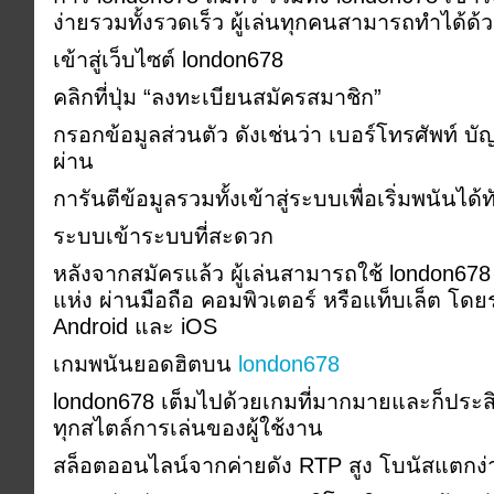
ง่ายรวมทั้งรวดเร็ว ผู้เล่นทุกคนสามารถทำได้ด
เข้าสู่เว็บไซต์ london678
คลิกที่ปุ่ม “ลงทะเบียนสมัครสมาชิก”
กรอกข้อมูลส่วนตัว ดังเช่นว่า เบอร์โทรศัพท์ บ
ผ่าน
การันตีข้อมูลรวมทั้งเข้าสู่ระบบเพื่อเริ่มพนันได้ท
ระบบเข้าระบบที่สะดวก
หลังจากสมัครแล้ว ผู้เล่นสามารถใช้ london678
แห่ง ผ่านมือถือ คอมพิวเตอร์ หรือแท็บเล็ต โดย
Android และ iOS
เกมพนันยอดฮิตบน
london678
london678 เต็มไปด้วยเกมที่มากมายและก็ประสิ
ทุกสไตล์การเล่นของผู้ใช้งาน
สล็อตออนไลน์จากค่ายดัง RTP สูง โบนัสแตกง่