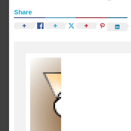
Share