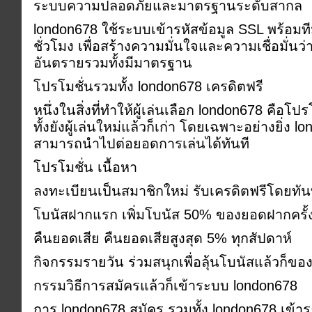
ระบบความปลอดภัยและมาตรฐานระดับสากล
london678 ใช้ระบบเข้ารหัสข้อมูล SSL พร้อม
ชั่วโมง เพื่อสร้างความมั่นใจและความเชื่อมั่นว่
อันตรายรวมทั้งมีมาตรฐาน
โปรโมชั่นรวมทั้ง london678 เครดิตฟรี
หนึ่งในสิ่งที่ทำให้ผู้เล่นเลือก london678 คือโป
ทั้งยังผู้เล่นใหม่แล้วก็เก่า โดยเฉพาะอย่างยิ่ง l
สามารถนำไปต่อยอดการเล่นได้ทันที
โปรโมชั่น เนื้อหา
ลงทะเบียนเป็นสมาชิกใหม่ รับเครดิตฟรีโดยทัน
โบนัสฝากแรก เพิ่มโบนัส 50% ของยอดฝากครั้
คืนยอดเสีย คืนยอดเสียสูงสุด 5% ทุกสัปดาห์
กิจกรรมรายวัน ร่วมสนุกเพื่อลุ้นโบนัสแล้วก็ขอ
กรรมวิธีการสมัครแล้วก็เข้าระบบ london678
การ london678 สมัคร รวมทั้ง london678 เข้าร