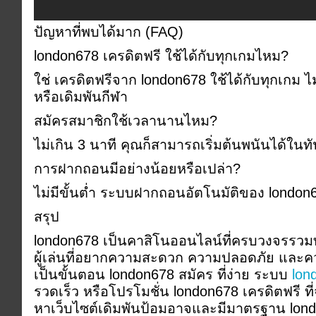
ปัญหาที่พบได้มาก (FAQ)
london678 เครดิตฟรี ใช้ได้กับทุกเกมไหม?
ใช่ เครดิตฟรีจาก london678 ใช้ได้กับทุกเกม ไ
หรือเดิมพันกีฬา
สมัครสมาชิกใช้เวลานานไหม?
ไม่เกิน 3 นาที คุณก็สามารถเริ่มต้นพนันได้ในทั
การฝากถอนมีอย่างน้อยหรือเปล่า?
ไม่มีขั้นต่ำ ระบบฝากถอนอัตโนมัติของ london67
สรุป
london678 เป็นคาสิโนออนไลน์ที่ครบวงจรรวมทั้
ผู้เล่นที่อยากความสะดวก ความปลอดภัย และคว
เป็นขั้นตอน london678 สมัคร ที่ง่าย ระบบ
lon
รวดเร็ว หรือโปรโมชั่น london678 เครดิตฟรี ที่
หาเว็บไซต์เดิมพันป้อมอาจและมีมาตรฐาน lond