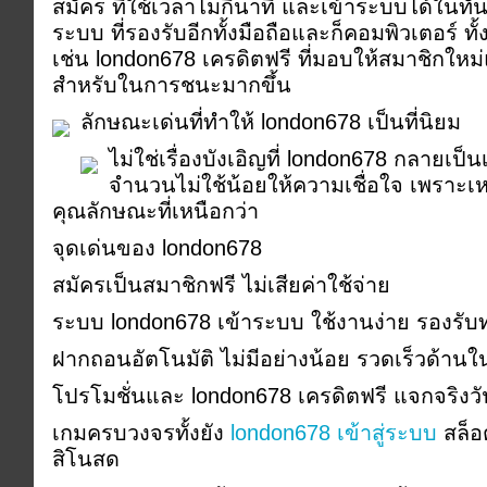
สมัคร ที่ใช้เวลาไม่กี่นาที และเข้าระบบได้ในทัน
ระบบ ที่รองรับอีกทั้งมือถือและก็คอมพิวเตอร์ ทั้ง
เช่น london678 เครดิตฟรี ที่มอบให้สมาชิกใหม่แล
สำหรับในการชนะมากขึ้น
ลักษณะเด่นที่ทำให้ london678 เป็นที่นิยม
ไม่ใช่เรื่องบังเอิญที่ london678 กลายเป็นเว
จำนวนไม่ใช้น้อยให้ความเชื่อใจ เพราะเห
คุณลักษณะที่เหนือกว่า
จุดเด่นของ london678
สมัครเป็นสมาชิกฟรี ไม่เสียค่าใช้จ่าย
ระบบ london678 เข้าระบบ ใช้งานง่าย รองรั
ฝากถอนอัตโนมัติ ไม่มีอย่างน้อย รวดเร็วด้านในไ
โปรโมชั่นและ london678 เครดิตฟรี แจกจริงวัน
เกมครบวงจรทั้งยัง
london678 เข้าสู่ระบบ
สล็อ
สิโนสด