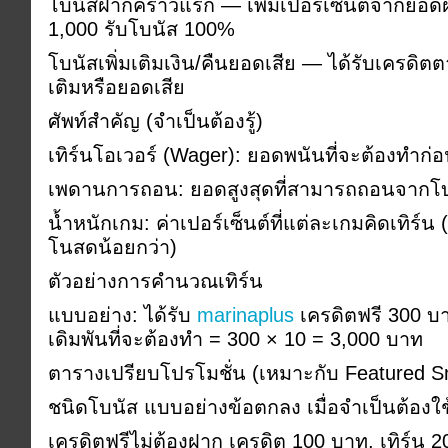
โบนัสฝากคราวแรก — เพิ่มเปอร์เซ็นต์จากยอดฝ
1,000 รับโบนัส 100%
โบนัสเพิ่มเติมเงิน/คืนยอดเสีย — ได้รับเครดิ
เติมหรือยอดเสีย
ศัพท์สำคัญ (จำเป็นต้องรู้)
เทิร์นโอเวอร์ (Wager): ยอดพนันที่จะต้องทำก
เพดานการถอน: ยอดสูงสุดที่สามารถถอนจากโบ
น้ำหนักเกม: ค่าเปอร์เซ็นต์ที่แต่ละเกมคิดเทิร์น
โนสดน้อยกว่า)
ตัวอย่างการคำนวณเทิร์น
แบบอย่าง: ได้รับ
marinaplus
เครดิตฟรี 300 บา
เดิมพันที่จะต้องทำ = 300 × 10 = 3,000 บาท
ตารางเปรียบโปรโมชั่น (เหมาะกับ Featured Sn
ชนิดโบนัส แบบอย่างข้อตกลง เมื่อจำเป็นต้องใช
เครดิตฟรีไม่ต้องฝาก เครดิต 100 บาท, เทิร์น 2