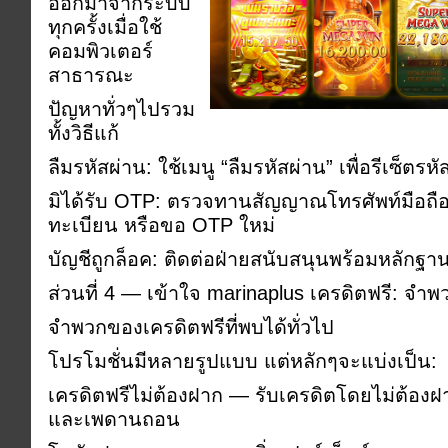
ออกมาจากระบบ
ทุกครั้งเมื่อใช้
คอมพิวเตอร์
สาธารณะ
ปัญหาทั่วๆไปรวม
ทั้งวิธีแก้
ลืมรหัสผ่าน: ใช้เมนู “ลืมรหัสผ่าน” เพื่อรีเซ็ตรห
มิได้รับ OTP: ตรวจทานสัญญาณโทรศัพท์มือถือ
ทะเบียน หรือขอ OTP ใหม่
บัญชีถูกล็อค: ติดต่อฝ่ายสนับสนุนพร้อมหลักฐา
ส่วนที่ 4 — เข้าใจ marinaplus เครดิตฟรี: จำ
จำพวกของเครดิตฟรีที่พบได้ทั่วไป
โปรโมชั่นมีหลายรูปแบบ แต่หลักๆจะแบ่งเป็น:
เครดิตฟรีไม่ต้องฝาก — รับเครดิตโดยไม่ต้องฝาก 
และเพดานถอน