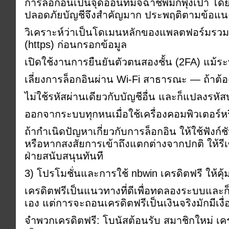
การล็อกอินเป็นจุดอ่อนที่มิจฉาชีพมักพุ่งเป้า โ
ปลอดภัยบัญชีจึงสำคัญมาก ประพฤติตามข้อแนะ
วิเคราะห์ว่าเป็นโดเมนหลักของแพลตฟอร์มรวมท
(https) ก่อนกรอกข้อมูล
เปิดใช้งานการยืนยันตัวตนสองชั้น (2FA) แม้ร
เลี่ยงการล็อกอินผ่าน Wi-Fi สาธารณะ — ถ้าต้อ
ไม่ใช้รหัสผ่านเดียวกับบัญชีอื่น และก็แปลงรหัส
ออกจากระบบทุกหนเมื่อใช้เครื่องคอมพิวเตอร์ห
ถ้ากำเนิดปัญหาเกี่ยวกับการล็อกอิน ให้ใช้ฟังก์ชัน
หรือหากสงสัยการเข้าถึงแตกต่างจากปกติ ให้รีเ
ฝ่ายสนับสนุนทันที
3) โปรโมชั่นและการใช้ nbwin เครดิตฟรี ให้คุ้
เครดิตฟรีเป็นแนวทางที่ดีเพื่อทดลองระบบและก็เ
เอง แต่การจะถอนเครดิตฟรีเป็นเงินจริงมักมีเงื่อนไ
จำพวกเครดิตฟรี: โบนัสต้อนรับ สมาชิกใหม่ เ