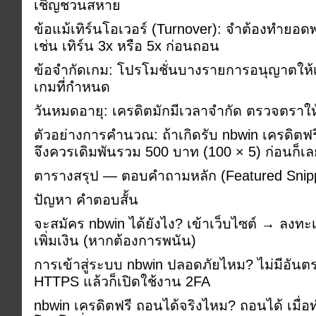
เชิญชวนสหาย
ข้อแม้เทิร์นโอเวอร์ (Turnover): จำต้องทำย
เช่น เทิร์น 3x หรือ 5x ก่อนถอน
ข้อจำกัดเกม: โปรโมชั่นบางรายการอนุญาตให้เ
เกมที่กำหนด
วันหมดอายุ: เครดิตมักมีเวลาจำกัด ตรวจตราให้
ตัวอย่างการคำนวณ: ถ้าเกิดรับ nbwin เครดิตฟรี 
จึงควรเดิมพันรวม 500 บาท (100 × 5) ก่อนก็เล
ตารางสรุป — ตอบคำถามหลัก (Featured Snippe
ปัญหา คำตอบสั้น
จะสมัคร nbwin ได้ยังไง? เข้าเว็บไซต์ → ลงท
เพิ่มเงิน (หากต้องการพนัน)
การเข้าสู่ระบบ nbwin ปลอดภัยไหม? ไม่มีอันต
HTTPS แล้วก็เปิดใช้งาน 2FA
nbwin เครดิตฟรี ถอนได้จริงไหม? ถอนได้ เมื่