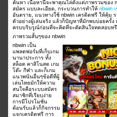
ค้นหา เนื้อหานี้จะพาคุณไล่ตั้งแต่ภาพรวมของ 
สมัคร แบบละเอียด, กระบวนการทำให้
nbwin เ
อันตราย, แนวทางใช้ nbwin เครดิตฟรี ให้คุ้ม
ตัวอย่างผู้เล่นจริง แล้วก็ปัญหาที่มักพบบ่อยครั้ง
ครบบริบรูณ์ก่อนที่จะคิดที่จะตัดสินใจทดสอบหร
ภาพรวมสั้นๆของ nbwin
nbwin เป็น
แพลตฟอร์มที่เก็บเกม
นานาประการ ทั้ง
สล็อต คาสิโนสด เกม
โต๊ะ กีฬา และก็เกม
แนวพนันอื่นๆข้อดีที่ผู้
เล่นไทยมักให้ความ
สนใจคือระบบสมัคร
สมาชิกที่เรียบง่าย
การมีโปรโมชั่น
ต้อนรับแล้วก็กิจกรรม
แจกเครดิตฟรี การ