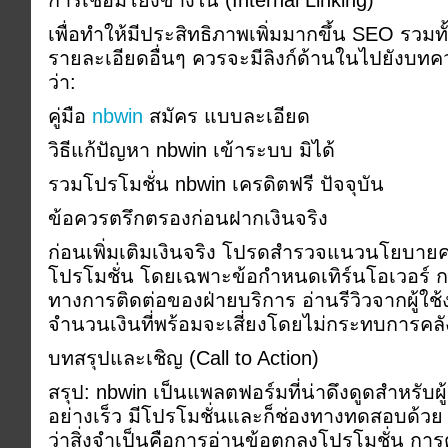
การเชื่อมโยงข้างใน (Internal Linking)
เพื่อทำให้มีประสิทธิภาพเพิ่มมากขึ้น SEO รวมทั
รายละเอียดอื่นๆ ควรจะมีลิงก์ด้านในไปยังบทควา
ว่า:
คู่มือ
nbwin
สมัคร แบบละเอียด
วิธีแก้ปัญหา nbwin เข้าระบบ มิได้
รวมโปรโมชั่น nbwin เครดิตฟรี ปัจจุบัน
ข้อควรตรึกตรองก่อนฝากเงินจริง
ก่อนเพิ่มเติมเงินจริง โปรดสำรวจแนวนโยบายคว
โปรโมชั่น โดยเฉพาะข้อกำหนดเทิร์นโอเวอร์ 
ทางการติดต่อของฝ่ายบริการ อ่านรีวิวจากผู้ใช้
จำนวนเงินที่พร้อมจะเสี่ยงโดยไม่กระทบการคลั
บทสรุปและเชิญ (Call to Action)
สรุป: nbwin เป็นแพลตฟอร์มที่น่าดึงดูดสำหรับผู้เ
อย่างเร็ว มีโปรโมชั่นและก็ช่องทางทดสอบด้วย 
ว่าสิ่งจำเป็นคือการอ่านข้อตกลงโปรโมชั่น กา