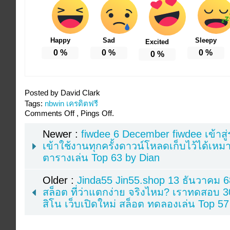
Happy
Sad
Sleepy
Excited
0
%
0
%
0
%
0
%
Posted by David Clark
Tags:
nbwin เครดิตฟรี
Comments Off , Pings Off.
Newer :
fiwdee 6 December fiwdee เข้าส
เข้าใช้งานทุกครั้งดาวน์โหลดเก็บไว้ได้เหม
ตารางเล่น Top 63 by Dian
Older :
Jinda55 Jin55.shop 13 ธันวาคม 6
สล็อต ที่ว่าแตกง่าย จริงไหม? เราทดสอบ 
สิโน เว็บเปิดใหม่ สล็อต ทดลองเล่น Top 57