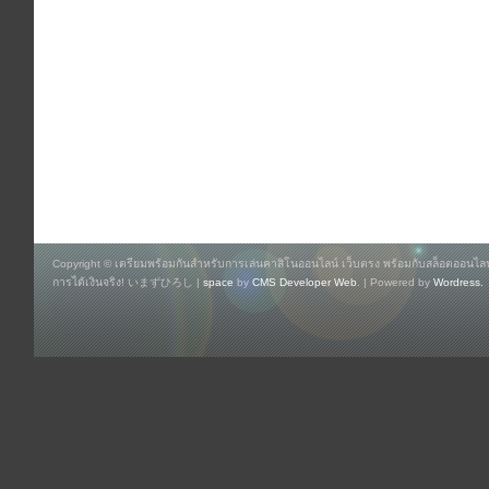
Copyright © เตรียมพร้อมกันสำหรับการเล่นคาสิโนออนไลน์ เว็บตรง พร้อมกับสล็อตออนไลน์
การได้เงินจริง! いまずひろし |
space
by
CMS Developer Web
. | Powered by
Wordress.