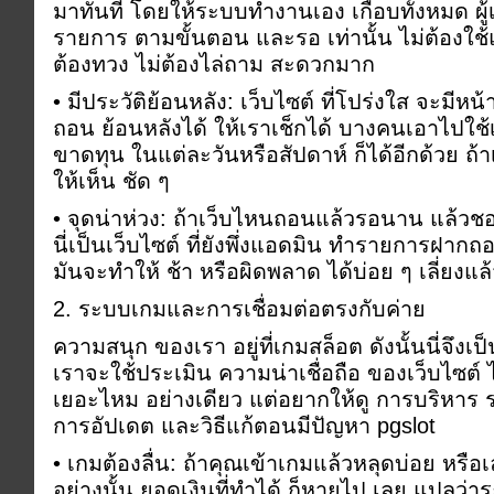
มาทันที โดยให้ระบบทำงานเอง เกือบทั้งหมด ผู้เ
รายการ ตามขั้นตอน และรอ เท่านั้น ไม่ต้องใ
ต้องทวง ไม่ต้องไล่ถาม สะดวกมาก
• มีประวัติย้อนหลัง: เว็บไซต์ ที่โปร่งใส จะมี
ถอน ย้อนหลังได้ ให้เราเช็กได้ บางคนเอาไปใช้เ
ขาดทุน ในแต่ละวันหรือสัปดาห์ ก็ได้อีกด้วย ถ้า
ให้เห็น ชัด ๆ
• จุดน่าห่วง: ถ้าเว็บไหนถอนแล้วรอนาน แล้ว
นี่เป็นเว็บไซต์ ที่ยังพึ่งแอดมิน ทำรายการฝากถอ
มันจะทำให้ ช้า หรือผิดพลาด ได้บ่อย ๆ เลี่ยงแล้ว
2. ระบบเกมและการเชื่อมต่อตรงกับค่าย
ความสนุก ของเรา อยู่ที่เกมสล็อต ดังนั้นนี่จึงเป
เราจะใช้ประเมิน ความน่าเชื่อถือ ของเว็บไซต์ ได
เยอะไหม อย่างเดียว แต่อยากให้ดู การบริหาร
การอัปเดต และวิธีแก้ตอนมีปัญหา pgslot
• เกมต้องลื่น: ถ้าคุณเข้าเกมแล้วหลุดบ่อย หรือเล่
อย่างนั้น ยอดเงินที่ทำได้ ก็หายไป เลย แปลว่าร