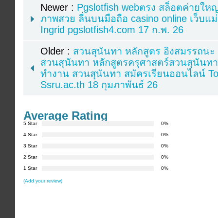
Newer :
Pgslotfish webตรง สล็อตค่ายใหญ
ภาพสวย ลื่นบนมือถือ casino online เว็บแม
Ingrid pgslotfish4.com 17 ก.พ. 26
Older :
สวนสุนันทา หลักสูตร อิงสมรรถนะ 
สวนสุนันทา หลักสูตรครุศาสตร์สวนสุนันท
ทำงาน สวนสุนันทา สมัครเรียนออนไลน์ To
Ssru.ac.th 18 กุมภาพันธ์ 26
Average Rating
5 Star
0%
4 Star
0%
3 Star
0%
2 Star
0%
1 Star
0%
(Add your review)