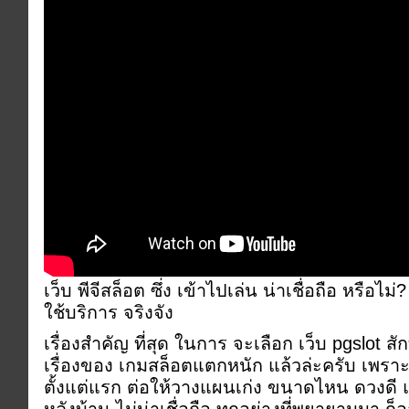
เว็บ พีจีสล็อต ซึ่ง เข้าไปเล่น น่าเชื่อถือ หรือไ
ใช้บริการ จริงจัง
เรื่องสำคัญ ที่สุด ในการ จะเลือก เว็บ pgslot สักที่ 
เรื่องของ เกมสล็อตแตกหนัก แล้วล่ะครับ เพราะถ
ตั้งแต่แรก ต่อให้วางแผนเก่ง ขนาดไหน ดวงดี