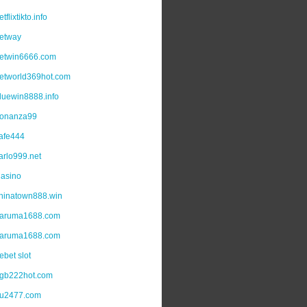
etflixtikto.info
etway
etwin6666.com
etworld369hot.com
luewin8888.info
onanza99
afe444
arlo999.net
asino
hinatown888.win
aruma1688.com
aruma1688.com
ebet slot
gb222hot.com
u2477.com