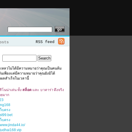
RSS feed
osts
เหลวไม่ได้มีความหมายว่าคุณเป็นคนล้ม
ันเพียงแค่มีความหมายว่าคุณยังมิได้
ผลสำเร็จในเวลานี้
ิโนน่าเล่น ทั้ง
สล็อต
และ
บาคาร่า
ตึงจริง
อยมาก
23
ing168
ว็บตรง
/st99.bet
ว็บตรง
//www.jinda44.io/
/judhai168.vip