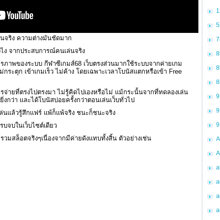
1
5
เล่นจริง ความต่างมันชัดมาก
7
ายังไง จากประสบการณ์คนเล่นจริง
8
เสถียรภาพของระบบ กีฬาซีเกมส์68 เว็บตรงส่วนมากใช้ระบบจากค่ายเกม
8
่กระตุก เข้าเกมเร็ว ไม่ค้าง โดยเฉพาะเวลาโบนัสแตกหรือเข้า Free
8
จ่ายที่ตรงไปตรงมา ไม่รู้คิดไปเองหรือไม่ แม้กระนั้นจากที่ทดลองเล่น
9
ิ่งกว่า และได้โบนัสบ่อยครั้งกว่าตอนเล่นเว็บทั่วไป
9
นแล้วรู้สึกแฟร์ แพ้ก็แพ้จริง ชนะก็ชนะจริง
9
ครบจบในเว็บไซต์เดียว
ย์รวมสล็อตจริงๆเนื่องจากมีค่ายดังแทบทั้งสิ้น ตัวอย่างเช่น
A
A
a
a
a
a