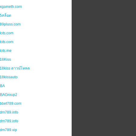
xgameth.com
5สล็อต
89pluss.com
lots.com
lots.com
lots.me
18Kiss
18kiss ดาวน์โหลด
18kissauto
BA
BAGroup2
bbet789.com
dm789.info
dm789.info
dm789.vip