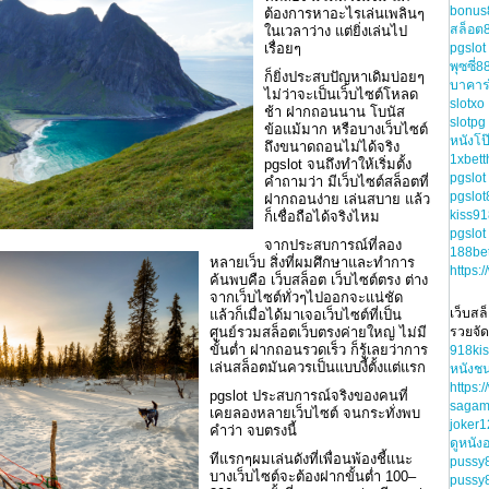
bonus
ต้องการหาอะไรเล่นเพลินๆ
สล็อต
ในเวลาว่าง แต่ยิ่งเล่นไป
เรื่อยๆ
pgslot
พุซซี่8
ก็ยิ่งประสบปัญหาเดิมบ่อยๆ
บาคาร
ไม่ว่าจะเป็นเว็บไซต์โหลด
slotxo
ช้า ฝากถอนนาน โบนัส
slotpg
ข้อแม้มาก หรือบางเว็บไซต์
หนังโป
ถึงขนาดถอนไม่ได้จริง
1xbett
pgslot จนถึงทำให้เริ่มตั้ง
pgslot
คำถามว่า มีเว็บไซต์สล็อตที่
pgslot
ฝากถอนง่าย เล่นสบาย แล้ว
kiss91
ก็เชื่อถือได้จริงไหม
pgslot
จากประสบการณ์ที่ลอง
188bet
หลายเว็บ สิ่งที่ผมศึกษาและทำการ
https:
ค้นพบคือ เว็บสล็อต เว็บไซต์ตรง ต่าง
จากเว็บไซต์ทั่วๆไปออกจะแน่ชัด
เว็บสล
แล้วก็เมื่อได้มาเจอเว็บไซต์ที่เป็น
ศูนย์รวมสล็อตเว็บตรงค่ายใหญ่ ไม่มี
รวยจั
ขั้นต่ำ ฝากถอนรวดเร็ว ก็รู้เลยว่าการ
918kis
เล่นสล็อตมันควรเป็นแบบงี้ตั้งแต่แรก
หนังช
https:
pgslot ประสบการณ์จริงของคนที่
saga
เคยลองหลายเว็บไซต์ จนกระทั่งพบ
joker1
คำว่า จบตรงนี้
ดูหนัง
ทีแรกๆผมเล่นดังที่เพื่อนพ้องชี้แนะ
pussy
บางเว็บไซต์จะต้องฝากขั้นต่ำ 100–
pussy