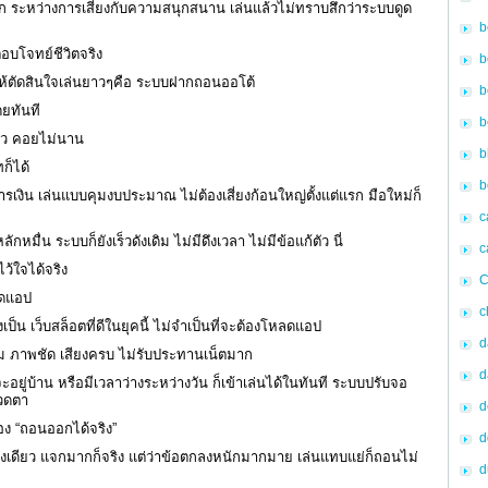
าก ระหว่างการเสี่ยงกับความสนุกสนาน เล่นแล้วไม่ทราบสึกว่าระบบดูด
b
ตอบโจทย์ชีวิตจริง
b
ทำให้ตัดสินใจเล่นยาวๆคือ ระบบฝากถอนออโต้
b
ดยทันที
b
ียว คอยไม่นาน
b
ก็ได้
b
หารเงิน เล่นแบบคุมงบประมาณ ไม่ต้องเสี่ยงก้อนใหญ่ตั้งแต่แรก มือใหม่ก็
c
มื่น ระบบก็ยังเร็วดังเดิม ไม่มีดึงเวลา ไม่มีข้อแก้ตัว นี่
c
้ไว้ใจได้จริง
C
ลดแอป
c
ป็น เว็บสล็อตที่ดีในยุคนี้ ไม่จำเป็นที่จะต้องโหลดแอป
d
กเกม ภาพชัด เสียงครบ ไม่รับประทานเน็ตมาก
d
อยู่บ้าน หรือมีเวลาว่างระหว่างวัน ก็เข้าเล่นได้ในทันที ระบบปรับจอ
ปวดตา
d
้อง “ถอนออกได้จริง”
d
ิ่งเดียว แจกมากก็จริง แต่ว่าข้อตกลงหนักมากมาย เล่นแทบแย่ก็ถอนไม่
d