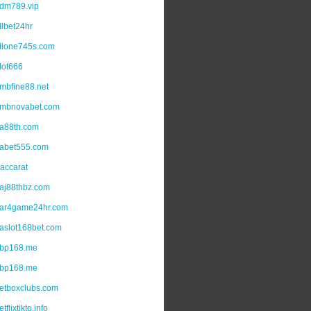
dm789.vip
llbet24hr
llone745s.com
lot666
mbfine88.net
mbnovabet.com
a88th.com
abet555.com
accarat
aj88thbz.com
ar4game24hr.com
aslot168bet.com
bp168.me
bp168.me
etboxclubs.com
etflixtikto.info