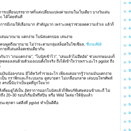
a
a
งการเปลี่ยนบรรยากาศก็แค่เปลี่ยนแปลงค่ายเกมในเว็บเดียว บางวันเล่น
c ได้โดยทันที
a
าการมีเกมให้เลือกมาก สำคัญมาก เพราะเหตุว่าช่วยลดความจำเจ แล้วก็
a
a
คนเล่นมากมาย แตกง่าย โบนัสแตกบ่อย เล่นง่าย
ห็นคนพูดถึงมากมาย ไม่ว่าจะตามกลุ่มสล็อตในโซเชียล,
ซีเกมส์68
a
ายที่เล่นสล็อตเช่นเดียวกัน
b
นว่า “เกมแตกง่าย”, “โบนัสเข้าไว”, “เล่นแล้วไม่อึดอัด” ช่วงแรกผมเองก็
ด้ทดลองเล่นด้วยตัวเองแบบตั้งใจจริง ถึงได้เข้าใจว่าเพราะอะไร pgslot ถึง
b
้
B
เงินน้อยๆก่อน มิได้หวังร่ำรวยอะไร เพียงแค่อยากรู้ว่าเกมมันแตกง่าย
้าเกมเป็น กราฟิกและก็ระบบเกม ดูสบายตา ไม่เกลื่อนกลาด เล่นบนโทรศัพท์
b
ก ตรงนี้นับว่าเป็นจุดที่ถูกใจมาก
b
ที่ผมดูได้เป็น อัตราการออกโบนัสแล้วก็ฟีพบร์พิเศษค่อนข้างจะถี่ ไม่
ง 20–30 รอบก็เริ่มมีฟรีสปิน หรือ Wild โผล่มาให้ลุ้นแล้ว
b
ะทุกตา แต่สิ่งที่ pgslot ทำเป็นดีคือ
b
b
b
b