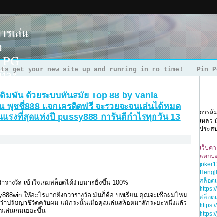
ารเล่น
ง
์ PG
ets get your new site up and running in no time!
Pin P
ี่จะ
เงิน
ิมพัน ด้วยระบบทันสมัย Top 88 by Vania
 พุชชี่888 แจกเครดิตฟรี จะรวยจะจนเล่นได้หมด
การล้ม
ินแรงที่สุดแห่งปี pussy888 การันตีกำไรทุกวัน 13
อนไลน์ เว็บ
เหลว ม
ebar168 ที่
ประสบ
รี! 今津 寛 南
เว็บคาส
แตกบ่
joker1
Hengj
สล็อตเ
ารางวัล เข้าใจเกมสล็อตได้ง่ายมากยิ่งขึ้น 100%
https:/
y888win ให้อะไรมากยิ่งกว่ารางวัล มันก็คือ บทเรียน คุณจะเชื่อผมไหม
สล็อตเ
บว่าปรัชญาชีวิตครับผม แม้กระนั้นเมื่อคุณเล่นสล็อตมาสักระยะหนึ่งแล้ว
https:
เล่นเกมเยอะขึ้น
https:/