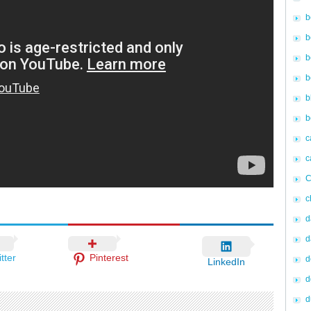
b
b
b
b
b
b
c
c
C
c
d
d
tter
Pinterest
d
LinkedIn
d
d