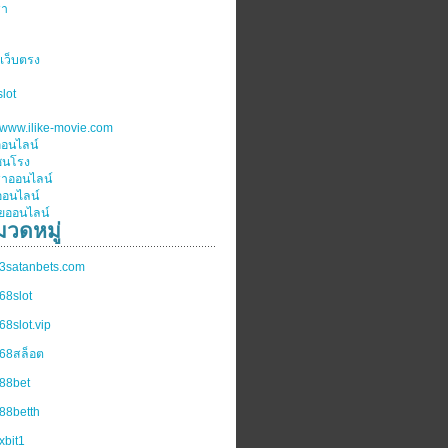
่า
 เว็บตรง
lot
//www.ilike-movie.com
ออนไลน์
ชนโรง
่าออนไลน์
ออนไลน์
ยออนไลน์
วดหมู่
3satanbets.com
68slot
68slot.vip
68สล็อต
88bet
88betth
xbit1