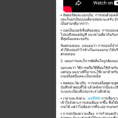
• จัดพอร์ตและแยกเงิน: การเล่นด้วยเคล็ด
และก็แยกเงินแบบเต็มๆเลยล่ะนะครับ มันก
เป็นส่วนๆดีมากกว่า
• เบทเป็นเปอร์เซ็นต์ของทุน: การแบ่งเบ
ไปจนถึงหมดบัญชี แนวทางเดียวกันกับกา
ที่สุดนั่นแหละขอรับ
ข้อตกลงถอน: แน่นอนว่า การถอนก็จำเป็น
ทำให้แปลงกำไรข้างในเกมออกมาได้จริง ไม
ตกลงถอน
3. แผนการและก็การตัดสินใจถูกต้องแม่น
บอกเลยว่า วิธีการหรือวิธีที่ผมใช้สำห
แต่ก่อน ผมบางทีก็อาจจะใช้เวลาสำหรั
เกมสล็อตนี่แหละเป็นกลเม็ด
• ทดสอบ-วัด-ปรับ: การเล่นสล็อตตามส
บันทึกคำตอบที่ได้ แล้วหลังจากนั้นจะป
ระบบระเบียบที่แจ่มกระจ่างอีกด้วย
• เวลาและจังหวะ:
พุซซี่888
การเลือกเว
เข้าใจจังหวะการเล่นเพิ่มมากขึ้น ซึ่ง
เกมได้ แต่ว่าไม่ต้องการที่จะอยากบกพร
• การปกป้องความเสี่ยง: การกำหนดเป้
ขาดทุน มันจะช่วยทำให้คุณเล่นแบบชิวๆไม