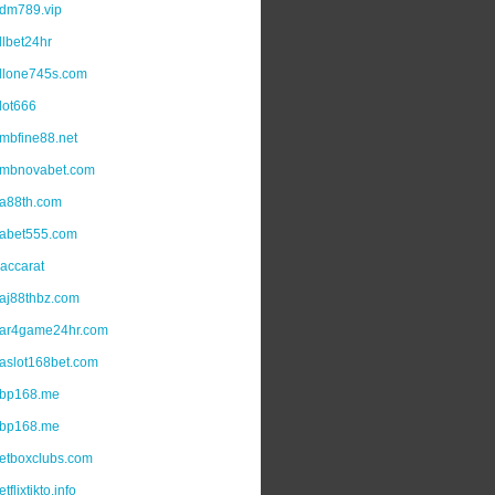
dm789.vip
llbet24hr
llone745s.com
lot666
mbfine88.net
mbnovabet.com
a88th.com
abet555.com
accarat
aj88thbz.com
ar4game24hr.com
aslot168bet.com
bp168.me
bp168.me
etboxclubs.com
etflixtikto.info