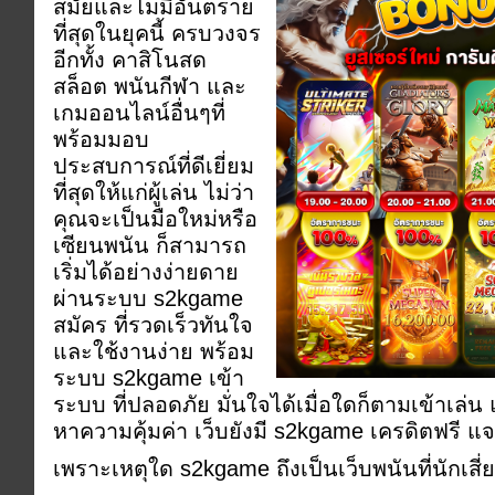
สมัยและไม่มีอันตราย
ที่สุดในยุคนี้ ครบวงจร
อีกทั้ง คาสิโนสด
สล็อต พนันกีฬา และ
เกมออนไลน์อื่นๆที่
พร้อมมอบ
ประสบการณ์ที่ดีเยี่ยม
ที่สุดให้แก่ผู้เล่น ไม่ว่า
คุณจะเป็นมือใหม่หรือ
เซียนพนัน ก็สามารถ
เริ่มได้อย่างง่ายดาย
ผ่านระบบ s2kgame
สมัคร ที่รวดเร็วทันใจ
และใช้งานง่าย พร้อม
ระบบ s2kgame เข้า
ระบบ ที่ปลอดภัย มั่นใจได้เมื่อใดก็ตามเข้าเล่น 
หาความคุ้มค่า เว็บยังมี s2kgame เครดิตฟรี แจกไ
เพราะเหตุใด s2kgame ถึงเป็นเว็บพนันที่นักเสี่