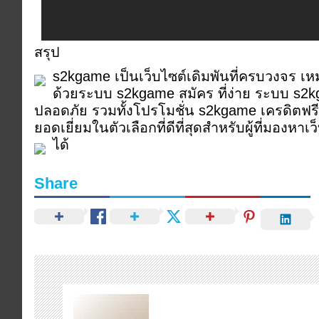
สรุป
s2kgame เป็นเว็บไซต์เดิมพันที่ครบวงจร เหม
ด้วยระบบ s2kgame สมัคร ที่ง่าย ระบบ s2kg
ปลอดภัย รวมทั้งโปรโมชั่น s2kgame เครดิตฟรี 
ยอดเยี่ยมในตัวเลือกที่ดีที่สุดสำหรับผู้ที่มองหาเว
ได้
Share