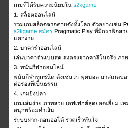
เกมที่ได้รับความนิยมใน
s2kgame
1. สล็อตออนไลน์
รวมเกมสล็อตจากค่ายดังทั้งโลก ตัวอย่างเช่น P
s2kgame สมัคร
Pragmatic Play ที่มีกราฟิกส
แตกง่าย
2. บาคาร่าออนไลน์
เล่นบาคาร่าแบบสด ส่งตรงจากคาสิโนจริง ภาพ
3. พนันกีฬาออนไลน์
พนันกีฬาทุกชนิด ดังเช่นว่า ฟุตบอล บาสเกตบ
ต่อรองที่เป็นธรรม
4. เกมยิงปลา
เกมเล่นง่าย ภาพสวย เอฟเฟกต์สุดยอดเยี่ยม เห
สนุกพร้อมทำเงิน
ระบบฝาก-ถอนออโต้ รวดเร็วทันใจ