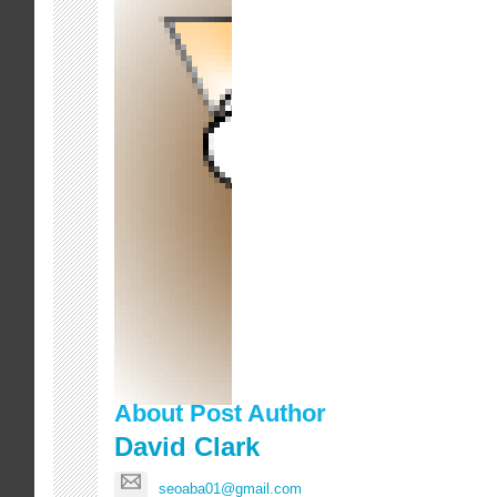
About Post Author
David Clark
seoaba01@gmail.com