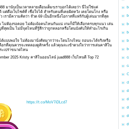
88 มานับเป็นเวลาหลายเดือนเต็มๆเราบอกได้เลยว่า นี่ไม่ใช่แค่
b
้ แต่คือเว็บไซต์ที่ เชื่อใจได้ สำหรับคนที่เคยผิดหวัง เคยโดนโกง หรือ
b
 เรามีความคิดว่า จ๊วด 69 เป็นอีกหนึ่งโอกาสที่แฟร์กับผู้เล่นมากที่สุด
ภาพ ไม่ต้องรอคอย ไม่ต้องง้อคนไหนกันแน่ เกมก็มีให้เลือกครบทุกแนว เล่น
b
ญที่สุดเป็น ไม่มีจุดไหนที่รู้สึกว่าถูกหลอกหรือโดนบังคับให้ทำอะไรเกิน
b
9ได้แบบพอใจ ไม่ต้องมานั่งคิดมากว่าจะโดนโกงไหม ถอนจะได้จริงหรือ
b
ลือกที่คุณควรจะทดลองดูสักครั้ง แล้วคุณจะเข้าดวงใจว่าการเล่นคาสิโน
b
กระเปร่าขนาดไหน
ember 2025 Kristy คาสิโนออนไลน์ juad888 เว็บไหนดี Top 72
c
c
C
c
d
d
https://t.co/MoV7iDLcd7
d
d
d