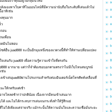
นเองมองว่าคุณอยู่ในกลุ่มนี้ไหม
a
ังมองหาเว็บคาสิโนออนไลน์ที่มีความน่านับถือในระดับที่เล่นแล้วไม่
a
ี้อาทิเช่น
a
งลงทุนมาก
a
็ว
ากถอน
a
วนเพื่อน
a
็แอดมินไม่ตอบ
b
ต์อื่น juad888 จะเป็นอีกมุมหนึ่งของแวดวงนี้ที่ทำให้ท่านเปลี่ยนแปลง
b
B
เล่นกับ juad69 เพื่อความรู้ความเข้าใจที่ตรงกัน
d888 มากมาย แต่ว่าก็จำต้องขอบอกตามตรงว่าไม่มีเว็บไหนสมบูรณ์
b
งเช่น
b
้องเข้าเล่นjuad69ผ่านโปรแกรมสำหรับท่องอินเตอร์เน็ตโทรศัพท์เคลื่อนที่
b
นะให้กดรับแต่เช้า
b
าจโหลดช้ากว่าปกติน้อย เนื่องจากมีคนเข้าเล่นมาก
b
ับได้ และไม่ได้กระทบการเล่นจนกระทั่งทำให้รู้สึกแย่
b
บที่ไม่ได้เพียงแค่จ่ายจริง แม้กระนั้นให้ความมั่นใจและความเชื่อมั่นระยะ
b