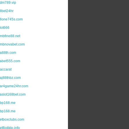
dm789.vip
llbet24hr
llone745s.com
lot666
mbfine88.net
mbnovabet.com
a88th.com
abet555.com
accarat
aj88thbz.com
ar4game24hr.com
aslot168bet.com
bp168.me
bp168.me
etboxclubs.com
etflixtikto.info