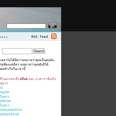
RSS feed
osts
เหลวไม่ได้มีความหมายว่าคุณเป็นคนล้ม
ันเพียงแค่มีความหมายว่าคุณยังมิได้
ผลสำเร็จในเวลานี้
ิโนน่าเล่น ทั้ง
สล็อต
และ
บาคาร่า
ตึงจริง
อยมาก
23
ing168
ว็บตรง
/st99.bet
ว็บตรง
//www.jinda44.io/
/judhai168.vip