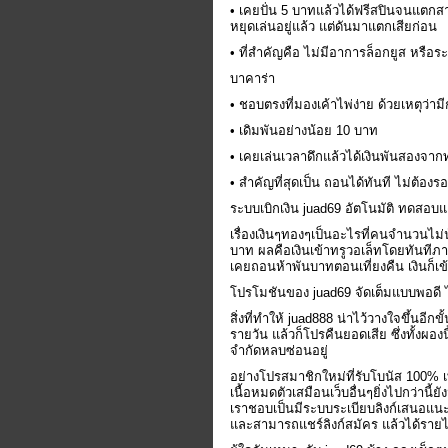
• เคยปั่น 5 บาทแล้วได้ฟรีสปินจนแตกสา
หยุดเล่นอยู่แล้ว แต่ดันมาแตกเสียก่อน
• ที่สำคัญคือ ไม่มีอาการล็อกยูส หรือ
บาคาร่า
• ชอบตรงที่มองเค้าไพ่ง่าย ด้วยเหตุว่า
• เดิมพันอย่างน้อย 10 บาท
• เคยเล่นเวลาดึกแล้วได้เงินพันสองจาก
• สำคัญที่สุดเป็น ถอนได้ทันที ไม่ต้องร
ระบบเบิกเงิน juad69 อัตโนมัติ ทดสอบแ
เรื่องเงินๆทองๆเป็นอะไรที่คนจำนวนไม
บาท ผลคือเงินเข้าทรูวอเล็ทโดยทันทีภา
เคยถอนห้าพันบาทตอนเที่ยงคืน เงินก็เข
โปรโมชันของ juad69 จัดเต็มแบบพอดี ไม่
สิ่งที่ทำให้ juad888 น่าไว้วางใจขึ้นอี
รายวัน แล้วก็โปรคืนยอดเสีย ซึ่งทั้งผ
จำกัดหลบซ่อนอยู่
อย่างโปรสมาชิกใหม่ที่รับโบนัส 100% เท
เนื้อหมดตัวเสมือนเว็บอื่นๆยิ่งไปกว่านี้
เราชอบเป็นมีระบบระเบียบลิงก์เสนอแนะเพื
และสามารถแชร์ลิงก์สมัคร แล้วได้ราย