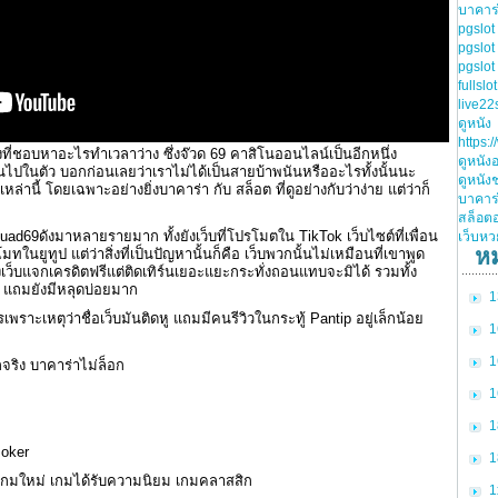
บาคาร
pgslot
pgslot
pgslot
fullslot
live22s
ดูหนัง
https:
งที่ชอบหาอะไรทำเวลาว่าง ซึ่งจ๊วด 69 คาสิโนออนไลน์เป็นอีกหนึ่ง
ดูหนัง
้นไปในตัว บอกก่อนเลยว่าเราไม่ได้เป็นสายบ้าพนันหรืออะไรทั้งนั้นนะ
ดูหนัง
่านี้ โดยเฉพาะอย่างยิ่งบาคาร่า กับ สล็อต ที่ดูอย่างกับว่าง่าย แต่ว่าก็
บาคาร
สล็อต
uad69ดังมาหลายรายมาก ทั้งยังเว็บที่โปรโมตใน TikTok เว็บไซต์ที่เพื่อน
เว็บหว
หม
ในยูทูป แต่ว่าสิ่งที่เป็นปัญหานั้นก็คือ เว็บพวกนั้นไม่เหมือนที่เขาพูด
เว็บแจกเครดิตฟรีแต่ติดเทิร์นเยอะแยะกระทั่งถอนแทบจะมิได้ รวมทั้ง
 แถมยังมีหลุดบ่อยมาก
1
พราะเหตุว่าชื่อเว็บมันติดหู แถมมีคนรีวิวในกระทู้ Pantip อยู่เล็กน้อย
1
1
จริง บาคาร่าไม่ล็อก
1
1
Joker
1
ยังเกมใหม่ เกมได้รับความนิยม เกมคลาสสิก
1