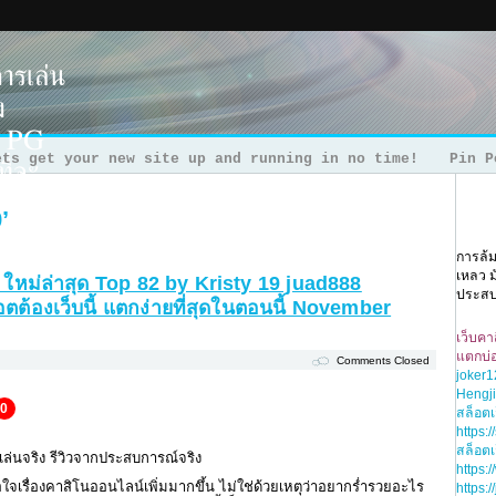
ารเล่น
ง
์ PG
ets get your new site up and running in no time!
Pin P
ี่จะ
เงิน
’
การล้ม
อนไลน์ เว็บ
เหลว ม
 ใหม่ล่าสุด Top 82 by Kristy 19 juad888
ebar168 ที่
ประสบ
ตต้องเว็บนี้ แตกง่ายที่สุดในตอนนี้ November
รี! 今津 寛 南
เว็บคาส
แตกบ่
Comments Closed
joker1
Hengj
0
สล็อตเ
https:/
สล็อตเ
ล่นจริง รีวิวจากประสบการณ์จริง
https:
จเรื่องคาสิโนออนไลน์เพิ่มมากขึ้น ไม่ใช่ด้วยเหตุว่าอยากร่ำรวยอะไร
https:/