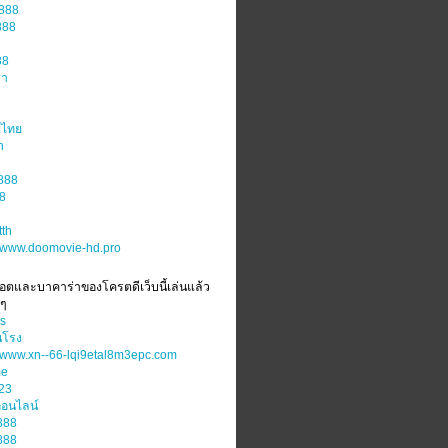
888
888
88
่า
๊ไทย
h
888
8
th
//www.doomovie-hd.pro
็อตและบาคาร่าของโครตดีเว็บนี้เล่นแล้ว
ดๆ
s
นโรง
//www.xn--66-lqi9etal8m3epc.com
me
23
ออนไลน์
888
888