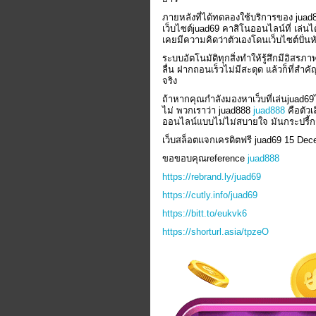
ภายหลังที่ได้ทดลองใช้บริการของ juad8
เว็บไซต์juad69 คาสิโนออนไลน์ที่ เล่นได
เคยมีความคิดว่าตัวเองโดนเว็บไซต์ปั่นหัว
ระบบอัตโนมัติทุกสิ่งทำให้รู้สึกมีอิสร
ลื่น ฝากถอนเร็วไม่มีสะดุด แล้วก็ที่สำคั
จริง
ถ้าหากคุณกำลังมองหาเว็บที่เล่นjuad6
ไม่ พวกเราว่า juad888
juad888
คือตัวเ
ออนไลน์แบบไม่ไม่สบายใจ มันกระปรี้
เว็บสล็อตแจกเครดิตฟรี juad69 15 Dec
ขอขอบคุณreference
juad888
https://rebrand.ly/juad69
https://cutly.info/juad69
https://bitt.to/eukvk6
https://shorturl.asia/tpzeO