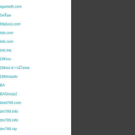
xgameth.com
5สล็อต
89pluss.com
lots.com
lots.com
lots.me
18Kiss
18kiss ดาวน์โหลด
18kissauto
BA
BAGroup2
bbet789.com
dm789.info
dm789.info
dm789.vip