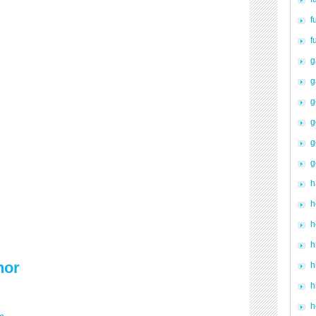
f
f
g
g
g
g
g
g
h
h
h
h
hor
h
h
h