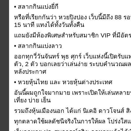
• สลากกินแบ่งยี่กี
หรือที่เรียกกันว่า หวยปิงปอง เว็บนี้มีถึง 88 
15 นาที แทงได้ทั้งวันทั้งคืน
แถมยังมีห้องพิเศษสำหรับสมาชิก VIP ที่มีอัตร
• สลากกินแบ่งลาว
ออกทุกวี่วันจันทร์ พุธ ศุกร์ เว็บแห่งนี้เปิดรับ
ตัว, 2 ตัว บอกเลยว่าเล่นง่าย ระบบคำนวณผลอั
หลังประกาศ
• หวยหุ้นไทย และ หวยหุ้นต่างประเทศ
อันนี้ผมถูกใจมากมาย เพราะเปิดให้เล่นหลายรอ
เที่ยง บ่าย เย็น
รวมถึงหุ้นเมืองนอก ได้แก่ นิเคอิ ดาวโจนส์ สิง
ทุกตลาดใช้ผลดัชนีจริงในการให้ผล โปร่งใส