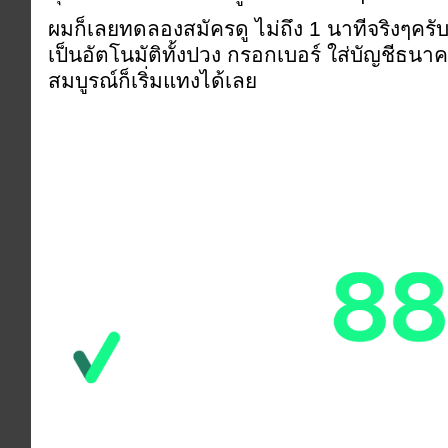
ผมก็เลยทดลองสมัครดู ไม่ถึง 1 นาทีจริงๆครั
เป็นอัตโนมัติทั้งปวง กรอกเบอร์ ใส่บัญชีธนาคาร
สมบูรณ์ก็เริ่มแทงได้เลย