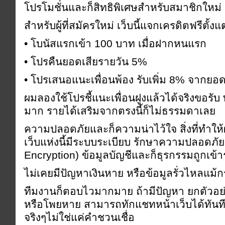
โปรโมชั่นและก็สิทธิพิเศษสำหรับสมาชิกใหม่ 
สำหรับผู้ที่สมัครใหม่ เว็บนี้แจกเครดิตฟรีตั้
• โบนัสแรกเข้า 100 บาท เมื่อฝากหนแรก
• โปรคืนยอดเสียรายวัน 5%
• โปรเสนอแนะเพื่อนพ้อง รับเพิ่ม 8% จากยอด
ผมลองใช้โปรชี้แนะเพื่อนฝูงแล้วได้จริงขอรับ
มาก รายได้เสริมจากตรงนี้ก็ไม่ธรรมดาเลย
ความปลอดภัยและก็ความน่าไว้ใจ สิ่งที่ทำให
เว็บแห่งนี้มีระบบระเบียบ รักษาความปลอดภัย
Encryption) ข้อมูลบัญชีและก็ธุรกรรมถูกเข้า
ไม่เคยมีปัญหาเงินหาย หรือข้อมูลรั่วไหลแม้กระ
ทีมงานก็ตอบไวมากมาย ถ้ามีปัญหา ยกตัวอย่างเ
หรือโพยหาย สามารถทักแชทหน้าเว็บได้ทันที 
จริงๆไม่ใช่แค่คำชวนเชื่อ