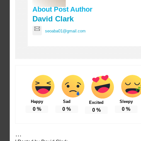
About Post Author
David Clark
seoaba01@gmail.com
Happy
Sad
Sleepy
Excited
0
%
0
%
0
%
0
%
…