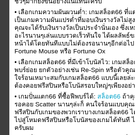
ชิวๆมากยิ่งขึ้นอย่างแน่แท้นะครับ
• เลือกเกมความผันผวนต่ำ: เกมสล็อต66 ที่แต
เป็นเกมความผันแปรต่ำที่มอบเงินรางวัลไม่สูงน
คุณจะได้รับเงินรางวัลเป็นประจำนั่นเอง ซึ่งเ
อะไรนานๆเล่นแบบรวดเร็วทันใจ ได้ผลลัพธ์
หน้าได้โดยทันทีแบบไม่ต้องรอนานๆอีกต่อไป 
Fortune Mouse หรือ Fortune Ox
• เลือกเกมสล็อต66 ที่มีเข้าโบนัสไว: เกมสล
พบร์ย่อย ยกตัวอย่างเช่น Re-Spin หรือตัวคูณ
ใจร้อนเหมาะสมกับเกมสล็อต66 แบบนี้เลยล่ะค
ต้องคอยฟรีสปินหรือโบนัสรอบใหญ่ๆเพียงอย่าง
• เกมปั่นแตก66 ที่ซื้อฟีพบร์ได้:
สล็อต66
ถ้าค
รอคอย Scatter นานๆล่ะก็ คนใจร้อนแบบคุณส
ฟรีสปินกับเกมของพวกเราบางเกมสล็อต66 ได
ไปสู่โหมดฟรีสปินหรือโบนัสของเกมได้ทันที 
ครับผม