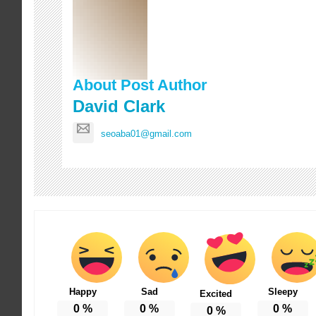
About Post Author
David Clark
seoaba01@gmail.com
Happy
Sad
Sleepy
Excited
0
%
0
%
0
%
0
%