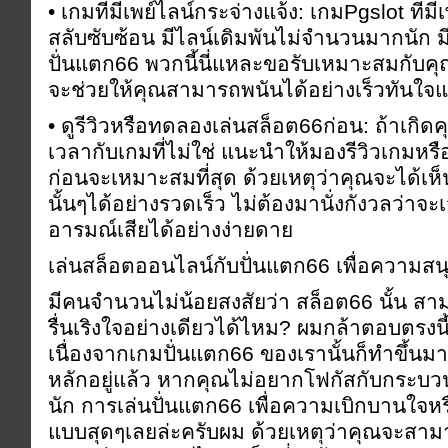
• เกมที่มีเพย์ไลน์กระจ่างแจ้ง: เกมPgslot ที่มี
สลับซับซ้อน มีไลน์เดิมพันไม่จำนวนมากนัก ม
ปั่นแตก66 พวกนี้นี่แหละขอรับเหมาะสมกับค
จะช่วยให้คุณสามารถพนันได้อย่างเร็วทันใจแ
• ดูรีวิวหรือทดลองเล่นสล็อต66ก่อน: ถ้าเกิดค
เวลากับเกมที่ไม่ใช่ แนะนำให้มองรีวิวเกมหร
ก่อนจะเหมาะสมที่สุด ด้วยเหตุว่าคุณจะได้เห
นั้นๆได้อย่างรวดเร็ว ไม่ต้องมานั่งกังวลว่าจ
อารมณ์เสียได้อย่างง่ายดาย
เล่นสล็อตออนไลน์กับปั่นแตก66 เพื่อความสน
มีคนจำนวนไม่น้อยสงสัยว่า สล็อต66 นั้น สา
รื่นเริงใจอย่างเดียวได้ไหม? ผมกล้าตอบตรงนี
เนื่องจากเกมปั่นแตก66 ของเรานั้นก็ทำขึ้นมา
หลักอยู่แล้ว หากคุณไม่อยากโฟกัสกับกระบ
นัก การเล่นปั่นแตก66 เพื่อความเบิกบานใจหร
แบบสุดๆเลยล่ะครับผม ด้วยเหตุว่าคุณจะสามา