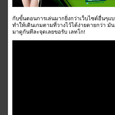
กับขั้นตอนการเล่นมากยิ่งกว่าเว็บไซต์อื่นๆแ
ทำให้เดินเกมตามที่วางไว้ได้ง่ายดายกว่า มั
มาดูกันทีละจุดเลยขอรับ เลทโก!