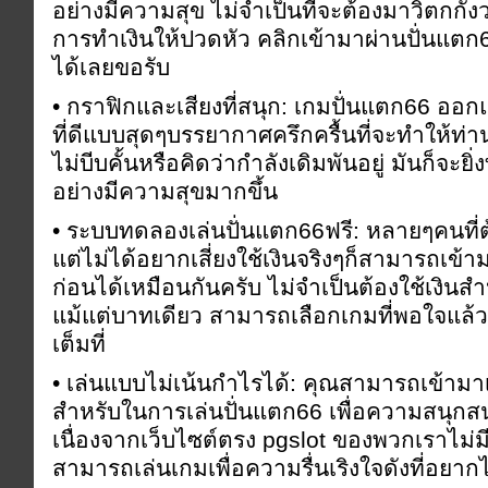
อย่างมีความสุข ไม่จำเป็นที่จะต้องมาวิตกกังว
การทำเงินให้ปวดหัว คลิกเข้ามาผ่านปั่นแตก
ได้เลยขอรับ
• กราฟิกและเสียงที่สนุก: เกมปั่นแตก66 ออ
ที่ดีแบบสุดๆบรรยากาศครึกครื้นที่จะทำให้ท่
ไม่บีบคั้นหรือคิดว่ากำลังเดิมพันอยู่ มันก็จะยิ
อย่างมีความสุขมากขึ้น
• ระบบทดลองเล่นปั่นแตก66ฟรี: หลายๆคนที่ต
แต่ไม่ได้อยากเสี่ยงใช้เงินจริงๆก็สามารถเข
ก่อนได้เหมือนกันครับ ไม่จำเป็นต้องใช้เงินสำ
แม้แต่บาทเดียว สามารถเลือกเกมที่พอใจแล้ว
เต็มที่
• เล่นแบบไม่เน้นกำไรได้: คุณสามารถเข้ามาเ
สำหรับในการเล่นปั่นแตก66 เพื่อความสนุกส
เนื่องจากเว็บไซต์ตรง pgslot ของพวกเราไม่
สามารถเล่นเกมเพื่อความรื่นเริงใจดังที่อยาก