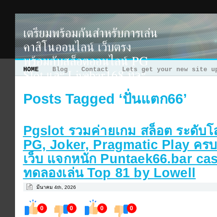
เตรียมพร้อมกันสำหรับการเล่น
คาสิโนออนไลน์ เว็บตรง
พร้อมกับสล็อตออนไลน์ PG
HOME
Blog
Contact
Lets get your new site u
Slot และ Livebar168 ที่จะ
ช่วยเพิ่มโอกาสในการได้เงิน
Posts Tagged ‘ปั่นแตก66’
จริง! いまずひろし
https://hiroshi-i.net สนุกกับเว็บคาสิโนออนไลน์ เว็บ
ตรง พร้อมกับสล็อตออนไลน์ PG Slot และ Livebar168 ที่
Pgslot รวมค่ายเกม สล็อต ระดับโลก
จะช่วยเพิ่มความสนุกสนานและได้รับเครดิตฟรี! 今津 寛 南
PG, Joker, Pragmatic Play ครบ
スーダン 治安
เว็บ แจกหนัก Puntaek66.bar casi
ทดลองเล่น Top 81 by Lowell
มีนาคม 4th, 2026
0
0
0
0