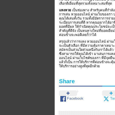
เลือกดีเยี่ยมที่สุดรวมทั้งเหมาะสมที่สุด
แทงหวย
เป็นช่องทาง สำหรับคนที่กำลังอ
การเล่น หวยออนไลน์ ผ่านเว็บของเรา บน
คุณได้เล่นทั้งวัน รวมทั้งมีอัตราการจ่าย
ระเบียบการเล่นที่ดี หากคุณอยากได้อาชีพ
ยอดที่มีผล ให้กำเนิดคุณประโยชน์จะเป็น
สำคัญที่ดีจัง เป็นหนทางใหม่ที่ยอดเยี่ยม
ค่อนข้างจะพอดีเลยก็ว่าได้
สรุปแล้วว่าการแทง หวยออนไลน์ ผ่านเ
จะเป็นตัวเลือก ที่มีความคุ้มราคาเหมา
สมัครเป็นส่วนใดส่วนหนึ่งกับเราได้แล้ว ว
ซึ่งสามารถให้คุณได้เข้า มาเล่นการแท
ออนไลน์ ผ่านเว็บไซต์ของเรา ที่มีจุดยืน
แล้วก็เป็น การให้บริการที่ค่อนข้างจะคุ
ให้บริการอย่างสูงที่สุดอีกด้วย
Share
Facebook
Twi