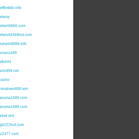
etflixtikto.info
etway
etwin6666.com
etworld369hot.com
luewin8888.info
onanza99
afe444
arlo999.net
asino
hinatown888.win
aruma1688.com
aruma1688.com
ebet slot
gb222hot.com
u2477.com