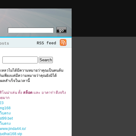
RSS feed
osts
เหลวไม่ได้มีความหมายว่าคุณเป็นคนล้ม
ันเพียงแค่มีความหมายว่าคุณยังมิได้
ผลสำเร็จในเวลานี้
ิโนน่าเล่น ทั้ง
สล็อต
และ
บาคาร่า
ตึงจริง
อยมาก
23
ing168
ว็บตรง
/st99.bet
ว็บตรง
//www.jinda44.io/
/judhai168.vip