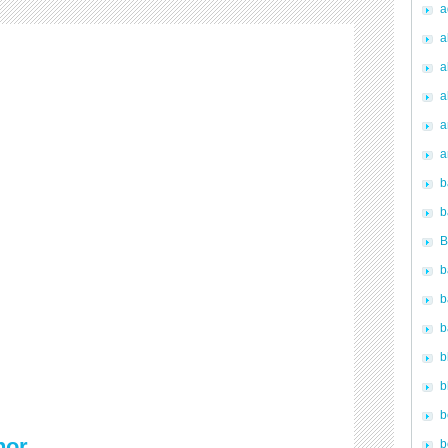
a
a
a
a
a
a
b
b
B
b
b
b
b
b
b
hor
b