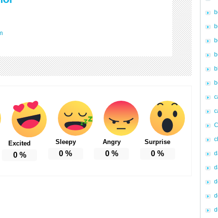
b
b
m
b
b
b
b
c
c
C
c
Sleepy
Angry
Surprise
Excited
0
%
0
%
0
%
d
0
%
d
d
d
d