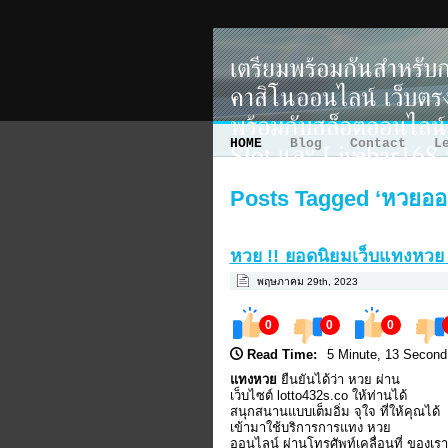
เตรียมพร้อมกันสำหรับก
คาสิโนออนไลน์ เว็บตร
พร้อมกับสล็อตออนไลน
HOME
Blog
Contact
L
Slot และ Livebar168 ท
ช่วยเพิ่มโอกาสในการได้
Posts Tagged ‘หวยออ
จริง! いまずひろし
https://hiroshi-i.net สนุกกับเว็บคาสิโนอ
หวย !! ยอดนิยมเว็บแทงหวย แ
ตรง พร้อมกับสล็อตออนไลน์ PG Slot และ Liv
จะช่วยเพิ่มความสนุกสนานและได้รับเครดิตฟ
พฤษภาคม 29th, 2023
スーダン 治安
0
0
0
Read Time:
5 Minute, 13 Second
แทงหวย
ยืนยันได้ว่า หวย ผ่าน
เว็บไซต์ lotto432s.co ให้ท่านได้
สนุกสนานแบบเต็มอิ่ม จุใจ ที่ให้คุณได้
เข้ามาใช้บริการการแทง หวย
ออนไลน์ ผ่านโทรศัพท์เคลื่อนที่ ของเรา