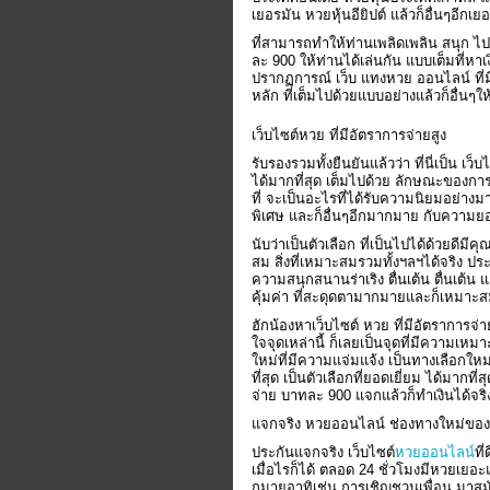
เยอรมัน หวยหุ้นอียิปต์ แล้วก็อื่นๆอีกเย
ที่สามารถทำให้ท่านเพลิดเพลิน สนุก ไปก
ละ 900 ให้ท่านได้เล่นกัน แบบเต็มที่หาเง
ปรากฏการณ์ เว็บ แทงหวย ออนไลน์ ที่มีผ
หลัก ที่เต็มไปด้วยแบบอย่างแล้วก็อื่นๆให
เว็บไซต์หวย ที่มีอัตราการจ่ายสูง
รับรองรวมทั้งยืนยันแล้วว่า ที่นี่เป็น เ
ได้มากที่สุด เต็มไปด้วย ลักษณะของการเ
ที่ จะเป็นอะไรที่ได้รับความนิยมอย่างมา
พิเศษ และก็อื่นๆอีกมากมาย กับความยอด
นับว่าเป็นตัวเลือก ที่เป็นไปได้ด้วยด
สม สิ่งที่เหมาะสมรวมทั้งฯลฯได้จริง ประ
ความสนุกสนานร่าเริง ตื่นเต้น ตื่นเต้น 
คุ้มค่า ที่สะดุดตามากมายและก็เหมาะ
ฮักน้องหาเว็บไซต์ หวย ที่มีอัตราการจ่ายสู
ใจจุดเหล่านี้ ก็เลยเป็นจุดที่มีความเห
ใหม่ที่มีความแจ่มแจ้ง เป็นทางเลือกใหม่
ที่สุด เป็นตัวเลือกที่ยอดเยี่ยม ได้มา
จ่าย บาทละ 900 แจกแล้วก็ทำเงินได้จริ
แจกจริง หวยออนไลน์ ช่องทางใหม่ขอ
ประกันแจกจริง เว็บไซต์
หวยออนไลน์
ที
เมื่อไรก็ได้ ตลอด 24 ชั่วโมงมีหวยเยอ
กมายอาทิเช่น การเชิญชวนเพื่อน มาสมัค