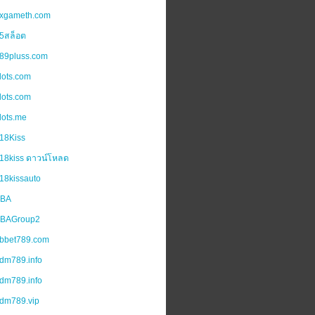
xgameth.com
5สล็อต
89pluss.com
lots.com
lots.com
lots.me
18Kiss
18kiss ดาวน์โหลด
18kissauto
BA
BAGroup2
bbet789.com
dm789.info
dm789.info
dm789.vip