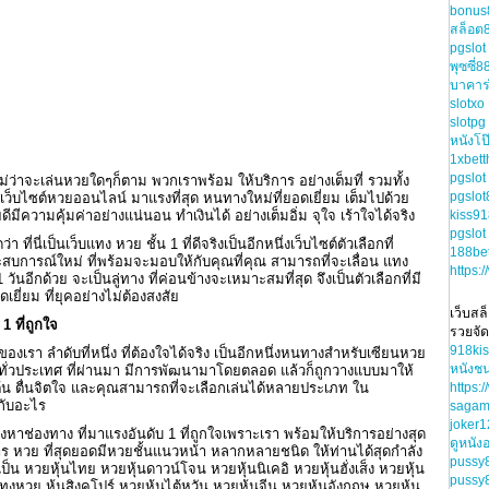
bonus
สล็อต
pgslot
พุซซี่8
บาคาร
slotxo
slotpg
หนังโป
1xbett
pgslot
 ไม่ว่าจะเล่นหวยใดๆก็ตาม พวกเราพร้อม ให้บริการ อย่างเต็มที่ รวมทั้ง
pgslot
่ง เว็บไซต์หวยออนไลน์ มาแรงที่สุด หนทางใหม่ที่ยอดเยี่ยม เต็มไปด้วย
ีมีความคุ้มค่าอย่างแน่นอน ทำเงินได้ อย่างเต็มอิ่ม จุใจ เร้าใจได้จริง
kiss91
pgslot
า ที่นี่เป็นเว็บแทง หวย ชั้น 1 ที่ดีจริงเป็นอีกหนึ่งเว็บไซต์ตัวเลือกที่
188bet
สบการณ์ใหม่ ที่พร้อมจะมอบให้กับคุณที่คุณ สามารถที่จะเลื่อน แทง
https:
นอีกด้วย จะเป็นลู่ทาง ที่ค่อนข้างจะเหมาะสมที่สุด จึงเป็นตัวเลือกที่มี
่ยม ที่ยุคอย่างไม่ต้องสงสัย
เว็บสล
 ที่ถูกใจ
รวยจั
918kis
องเรา ลำดับที่หนึ่ง ที่ต้องใจได้จริง เป็นอีกหนึ่งหนทางสำหรับเซียนหวย
หนังช
ทั่วประเทศ ที่ผ่านมา มีการพัฒนามาโดยตลอด แล้วก็ถูกวางแบบมาให้
นเต้น ตื่นจิตใจ และคุณสามารถที่จะเลือกเล่นได้หลายประเภท ใน
https:
กับอะไร
saga
joker1
หาช่องทาง ที่มาแรงอันดับ 1 ที่ถูกใจเพราะเรา พร้อมให้บริการอย่างสุด
ดูหนัง
าร หวย ที่สุดยอดมีหวยชั้นแนวหน้า หลากหลายชนิด ให้ท่านได้สุดกำลัง
pussy
็น หวยหุ้นไทย หวยหุ้นดาวน์โจน หวยหุ้นนิเคอิ หวยหุ้นฮั่งเส็ง หวยหุ้น
pussy
งหวย หุ้นสิงคโปร์ หวยหุ้นไต้หวัน หวยหุ้นจีน หวยหุ้นอังกฤษ หวยหุ้น