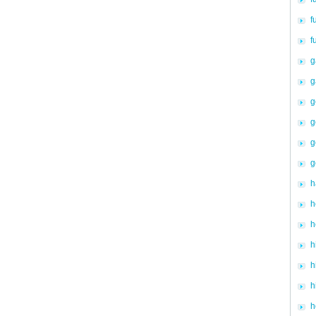
f
f
g
g
g
g
g
g
h
h
h
h
h
h
h