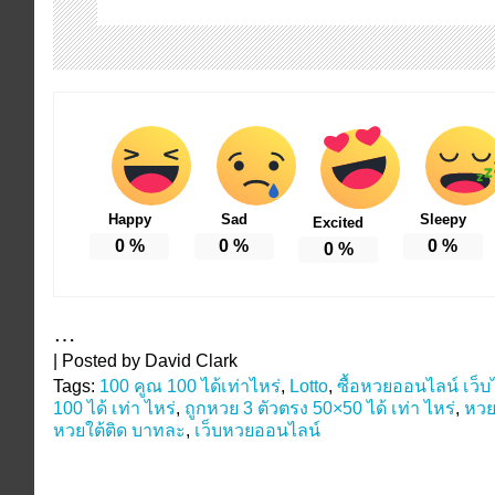
Happy
Sad
Sleepy
Excited
0
%
0
%
0
%
0
%
…
|
Posted by David Clark
Tags:
100 คูณ 100 ได้เท่าไหร่
,
Lotto
,
ซื้อหวยออนไลน์ เว็บ
100 ได้ เท่า ไหร่
,
ถูกหวย 3 ตัวตรง 50×50 ได้ เท่า ไหร่
,
หวย
หวยใต้ติด บาทละ
,
เว็บหวยออนไลน์