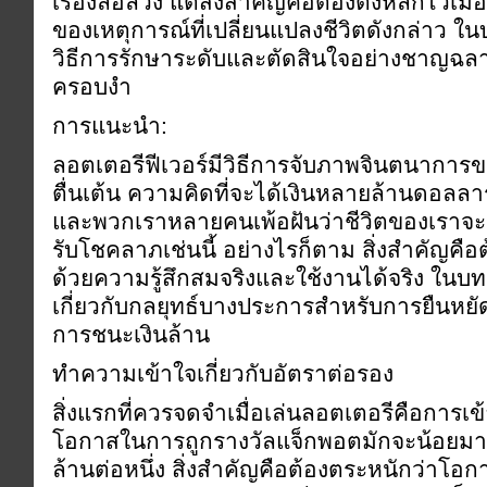
เรื่องล่อลวง แต่สิ่งสำคัญคือต้องตั้งหลักไว้เม
ของเหตุการณ์ที่เปลี่ยนแปลงชีวิตดังกล่าว ใ
วิธีการรักษาระดับและตัดสินใจอย่างชาญฉลาดเ
ครอบงำ
การแนะนำ:
ลอตเตอรีฟีเวอร์มีวิธีการจับภาพจินตนาการ
ตื่นเต้น ความคิดที่จะได้เงินหลายล้านดอลลา
และพวกเราหลายคนเพ้อฝันว่าชีวิตของเราจะเป
รับโชคลาภเช่นนี้ อย่างไรก็ตาม สิ่งสำคัญคือ
ด้วยความรู้สึกสมจริงและใช้งานได้จริง ในบท
เกี่ยวกับกลยุทธ์บางประการสำหรับการยืนหยั
การชนะเงินล้าน
ทำความเข้าใจเกี่ยวกับอัตราต่อรอง
สิ่งแรกที่ควรจดจำเมื่อเล่นลอตเตอรีคือการเข
โอกาสในการถูกรางวัลแจ็กพอตมักจะน้อยมาก 
ล้านต่อหนึ่ง สิ่งสำคัญคือต้องตระหนักว่าโอ