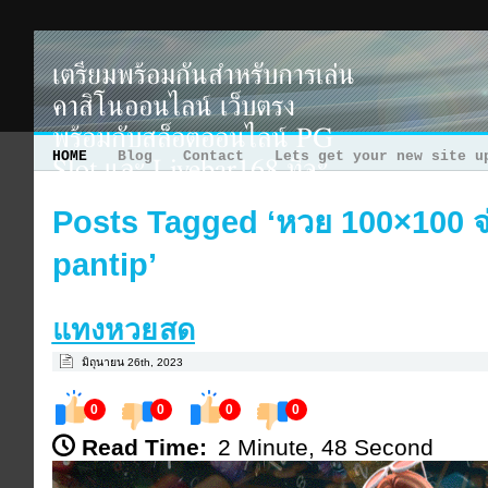
เตรียมพร้อมกันสำหรับการเล่น
คาสิโนออนไลน์ เว็บตรง
พร้อมกับสล็อตออนไลน์ PG
HOME
Blog
Contact
Lets get your new site u
Slot และ Livebar168 ที่จะ
ช่วยเพิ่มโอกาสในการได้เงิน
Posts Tagged ‘หวย 100×100 จ่
จริง! いまずひろし
pantip’
https://hiroshi-i.net สนุกกับเว็บคาสิโนออนไลน์ เว็บ
ตรง พร้อมกับสล็อตออนไลน์ PG Slot และ Livebar168 ที่
จะช่วยเพิ่มความสนุกสนานและได้รับเครดิตฟรี! 今津 寛 南
スーダン 治安
แทงหวยสด
มิถุนายน 26th, 2023
0
0
0
0
Read Time:
2 Minute, 48 Second