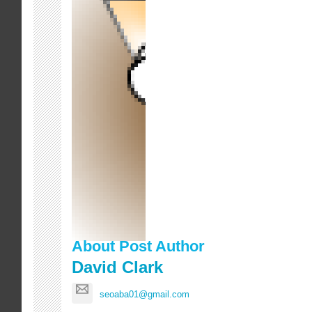
About Post Author
David Clark
seoaba01@gmail.com