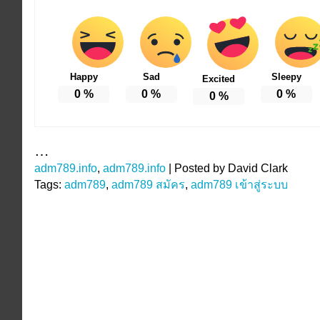
Happy
Sad
Sleepy
Excited
0
%
0
%
0
%
0
%
…
adm789.info
,
adm789.info
|
Posted by David Clark
Tags:
adm789
,
adm789 สมัคร
,
adm789 เข้าสู่ระบบ