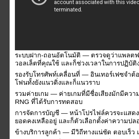
ระบบฝาก-ถอนอัตโนมัติ — ตรวจดูว่าแพลตฟอ
วอลเล็ตที่คุณใช้ และก็ช่วงเวลาในการปฏิบัติ
รองรับโทรศัพท์เคลื่อนที่ — อินเทอร์เฟซจำต
โฟนทั้งยังแนวดิ่งและก็แนวราบ
รวมค่ายเกม — ค่ายเกมที่มีชื่อเสียงมักมีคว
RNG ที่ได้รับการทดสอบ
การจัดการบัญชี — หน้าโปรไฟล์ควรจะแสดง
ยอดคงเหลืออยู่ และก็ตัวเลือกตั้งค่าความปล
ข้างบริการลูกค้า — มีวิถีทางแน่ชัด ตอบเร็