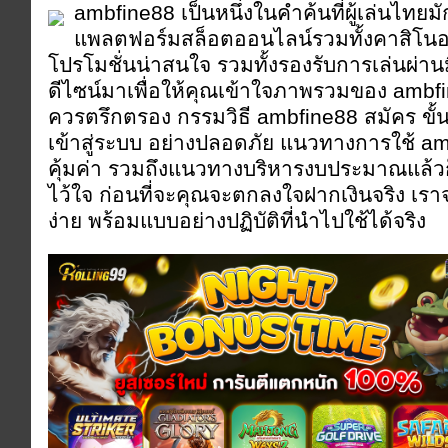
ambfine88 เป็นหนึ่งในคำค้นที่ผู้เล่นไทยมั
แพลตฟอร์มสล็อตออนไลน์รวมทั้งคาสิโนออน
โปรโมชั่นน่าสนใจ รวมทั้งรองรับการเล่นผ่าน
ดีไซน์มาเพื่อให้คุณเข้าใจภาพรวมของ ambfine
ควรตรึกตรอง กรรมวิธี ambfine88 สมัคร ข
เข้าสู่ระบบ อย่างปลอดภัย แนวทางการใช้ am
คุ้มค่า รวมถึงแนวทางบริหารงบประมาณแล้
ไว้ใจ ก่อนที่จะคุณจะตกลงใจฝากเงินจริง เราจ
ง่าย พร้อมแบบอย่างปฏิบัติที่นำไปใช้ได้จริง