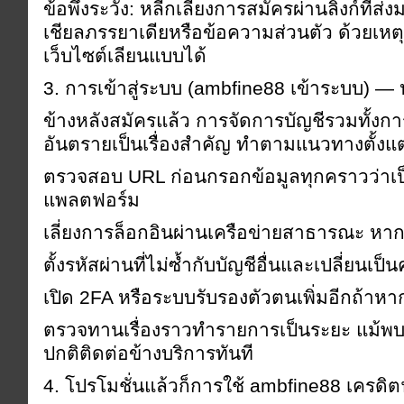
ข้อพึงระวัง: หลีกเลี่ยงการสมัครผ่านลิงก์ที่ส่
เชียลภรรยาเดียหรือข้อความส่วนตัว ด้วยเหต
เว็บไซต์เลียนแบบได้
3. การเข้าสู่ระบบ (ambfine88 เข้าระบบ) —
ข้างหลังสมัครแล้ว การจัดการบัญชีรวมทั้งการ
อันตรายเป็นเรื่องสำคัญ ทำตามแนวทางตั้งแต่
ตรวจสอบ URL ก่อนกรอกข้อมูลทุกคราวว่าเป็
แพลตฟอร์ม
เลี่ยงการล็อกอินผ่านเครือข่ายสาธารณะ หาก
ตั้งรหัสผ่านที่ไม่ซ้ำกับบัญชีอื่นและเปลี่ยนเป็น
เปิด 2FA หรือระบบรับรองตัวตนเพิ่มอีกถ้าหา
ตรวจทานเรื่องราวทำรายการเป็นระยะ แม้พ
ปกติติดต่อข้างบริการทันที
4. โปรโมชั่นแล้วก็การใช้ ambfine88 เครดิตฟร