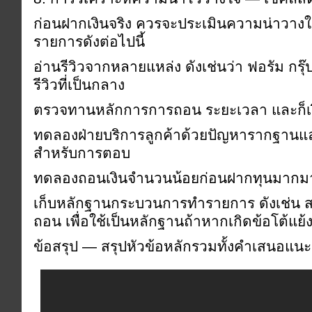
ก่อนฝากเงินจริง ควรจะประเมินความน่าวา
รายการดังต่อไปนี้
อ่านรีวิวจากหลายแหล่ง ดังเช่นว่า ฟอรัม กรุ๊
รีวิวที่เป็นกลาง
ตรวจทานหลักการการถอน ระยะเวลา และก็เงื่
ทดลองฝ่ายบริการลูกค้าด้วยปัญหารากฐาน
สำหรับการตอบ
ทดลองถอนเงินจำนวนน้อยก่อนฝากทุนมากม
เก็บหลักฐานกระบวนการทำรายการ ดังเช่น สก
ถอน เพื่อใช้เป็นหลักฐานถ้าหากเกิดข้อโต้แย้
ข้อสรุป — สรุปหัวข้อหลักรวมทั้งคำเสนอแนะ