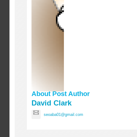
About Post Author
David Clark
seoaba01@gmail.com