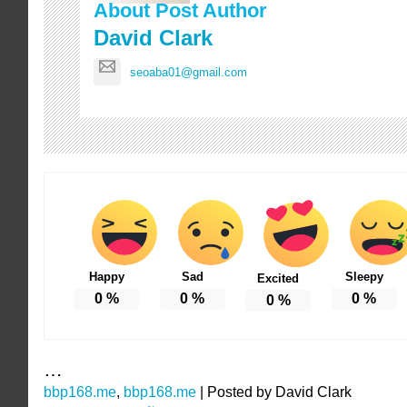
About Post Author
David Clark
seoaba01@gmail.com
Happy
Sad
Sleepy
Excited
0
%
0
%
0
%
0
%
…
bbp168.me
,
bbp168.me
|
Posted by David Clark