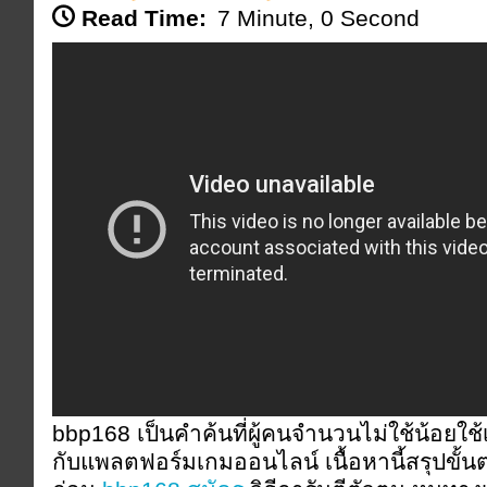
Read Time:
7 Minute, 0 Second
bbp168 เป็นคำค้นที่ผู้คนจำนวนไม่ใช้น้อยใช้เ
กับแพลตฟอร์มเกมออนไลน์ เนื้อหานี้สรุปขั้น