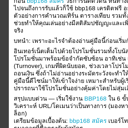
ก่อน
bbp168 สมัคร
วิธีการันตีตัวตน หนทางเ
ไปจนถึงการรับแล้วก็ใช้ bbp168 เครดิตฟรี อ
ตัวอย่างการคำนวณเทิร์น ตารางเทียบ รวมทั้
ช่วยทำให้คุณเล่นอย่างมีสติสัมปชัญญะและเ
จริง
บทนำ: เพราะอะไรจำต้องอ่านคู่มือนี้ก่อนเริ่
อินเทอร์เน็ตเต็มไปด้วยโปรโมชั่นรวมทั้งโบนัส
โปรโมชั่นมาพร้อมข้อจำกัดซับซ้อน อาทิเช่น เ
(Turnover), เกมที่ผิดนับยอด, ช่วงเวลาโปรโ
ถอนเงิน ซึ่งถ้าไม่อ่านอย่างระมัดระวังจะท
คู่มือนี้ดีไซน์มาให้เข้าใจง่าย เหมาะสำหรับผู้เร
ปรารถนาใช้โปรโมชั่นอย่างคุ้มค่าโดยไม่สุ่มเส
สรุปแบบด่วน — เริ่มใช้งาน
BBP168
ใน 6 ขั
วิเคราะห์ URL/โดเมนว่าเป็นทางการ (มองห
ล็อก)
เตรียมข้อมูลเบื้องต้น:
bbp168 สมัคร
เบอร์โทร