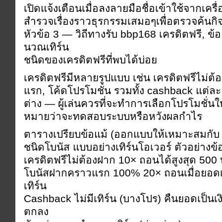
เปิดแจ้งเตือนเมื่อลงลายมือชื่อเข้าใช้จากเครื่
สำรวจเรื่องราวธุรกรรมเสมอๆเพื่อตรวจค้นกิ
หัวข้อ 3 — วิถีทางรับ bbp168 เครดิตฟรี, ข
นวณเทิร์น
ชนิดของเครดิตฟรีที่พบได้บ่อย
เครดิตฟรีมีหลายรูปแบบ เช่น เครดิตฟรีไม่ต
แรก, โค้ดโปรโมชั่น รวมทั้ง cashback แต่ล
ต่าง — ผู้เล่นควรที่จะทำการเลือกโปรโมชั่นให
หมายว่าจะทดสอบระบบหรือหวังผลกำไร
ตารางเปรียบข้อแม้ (ออกแบบให้เหมาะสมกับ 
ชนิดโบนัส แบบอย่างเทิร์นโอเวอร์ ตัวอย่า
เครดิตฟรีไม่ต้องฝาก 10× ถอนได้สูงสุด 500 
โบนัสฝากคราวแรก 100% 20× ถอนเมื่อยอด
เทิร์น
Cashback ไม่มีเทิร์น (บางโปร) คืนยอดเป็น
ตกลง