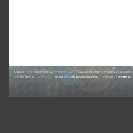
Copyright © เตรียมพร้อมกันสำหรับการเล่นคาสิโนออนไลน์ เว็บตรง พร้อมกับสล็อตออนไลน์
การได้เงินจริง! いまずひろし |
space
by
CMS Developer Web
. | Powered by
Wordress.