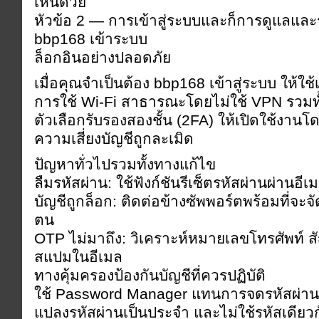
เห็นด้วย
หัวข้อ 2 — การเข้าสู่ระบบและก็การดูแลแล
bbp168 เข้าระบบ
ล็อกอินอย่างปลอดภัย
เมื่อคุณจำเป็นต้อง bbp168 เข้าสู่ระบบ ให้ใช้เคร
การใช้ Wi-Fi สาธารณะโดยไม่ใช้ VPN รวมท
ตัวเลือกรับรองสองชั้น (2FA) ให้เปิดใช้งานโดย
ความเสี่ยงบัญชีถูกละเมิด
ปัญหาทั่วไปรวมทั้งทางแก้ไข
ลืมรหัสผ่าน: ใช้ฟังก์ชันรีเซ็ตรหัสผ่านผ่านอี
บัญชีถูกล็อก: ติดต่อข้างซัพพอร์ตพร้อมที่จะจ
ตน
OTP ไม่มาถึง: วิเคราะห์หมายเลขโทรศัพท์
สแปมในอีเมล
ทางคุ้มครองป้องกันบัญชีที่ควรปฏิบัติ
ใช้ Password Manager แทนการจดรหัสผ่าน
แปลงรหัสผ่านเป็นประจำ และไม่ใช้รหัสเดียวกั