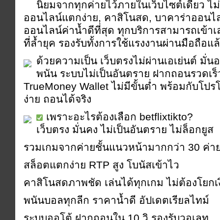
นิยมจากทุกค่ายไว้ภายในเว็บไซต์เดียว ไม่
ออนไลน์แตกง่าย, คาสิโนสด, บาคาร่าออนไล
ออนไลน์ค่าน้ำดีที่สุด ทุกบริการสามารถเข้าเ
ที่ล้ำยุค รองรับทั้งการใช้แรงงานผ่านมือถือแล
ด้วยความเป็น เว็บตรงไม่ผ่านเอเย่นต์ มั่น
พนัน ระบบไม่เป็นอันตราย ฝากถอนรวดเร็ว
TrueMoney Wallet ไม่มีขั้นต่ำ พร้อมกับโปรโ
ง่าย ถอนได้จริง
เพราะอะไรต้องเลือก betflixtikto?
เว็บตรง มั่นคง ไม่เป็นอันตราย ไม่ล็อกยูส
รวมเกมจากค่ายชั้นแนวหน้ามากกว่า 30 ค่า
สล็อตแตกง่าย RTP สูง โบนัสเข้าไว
คาสิโนสดภาพชัด เล่นได้ทุกเกม ไม่ต้องโยกเง
พนันบอลทุกลีก ราคาน้ำดี อัปเดตเรียลไทม์
ระบบออโต้ ฝากถอนใน 10 วิ รองรับวอเลท