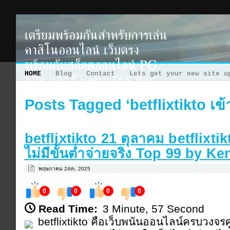
เตรียมพร้อมกันสำหรับการเล่น
คาสิโนออนไลน์ เว็บตรง
พร้อมกับสล็อตออนไลน์ PG
HOME
Blog
Contact
Lets get your new site u
Slot และ Livebar168 ที่จะ
ช่วยเพิ่มโอกาสในการได้เงิน
Posts Tagged ‘betflixtikto เข้า
จริง! いまずひろし
https://hiroshi-i.net สนุกกับเว็บคาสิโนออนไลน์ เว็บ
ตรง พร้อมกับสล็อตออนไลน์ PG Slot และ Livebar168 ที่
betflixtikto 21 ตุลาคม betflixtik
จะช่วยเพิ่มความสนุกสนานและได้รับเครดิตฟรี! 今津 寛 南
ไม่มีขั้นต่ำจ่ายจริง Top 99 by Ke
スーダン 治安
พฤษภาคม 24th, 2025
0
0
0
0
Read Time:
3 Minute, 57 Second
betflixtikto คือเว็บพนันออนไลน์ครบวงจ