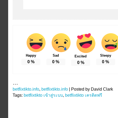
Happy
Sad
Sleepy
Excited
0
%
0
%
0
%
0
%
…
betflixtikto.info
,
betflixtikto.info
|
Posted by David Clark
Tags:
betflixtikto เข้าสู่ระบบ
,
betflixtikto เครดิตฟรี