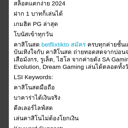
สล็อตแตกง่าย 2024
ฝาก 1 บาทก็เล่นได้
เกมฮิต PG ล่าสุด
โบนัสเข้าทุกวัน
คาสิโนสด
betflixtikto สมัคร
ครบทุกค่ายชั้น
บันเทิงใจกับ คาสิโนสด ถ่ายทอดสดจากบ่อนจริ
เสือมังกร, รูเล็ต, ไฮโล จากค่ายดัง SA Gami
Evolution, Dream Gaming เล่นได้ตลอดทั้งวั
LSI Keywords:
คาสิโนสดมือถือ
บาคาร่าได้เงินจริง
ดีลเลอร์ไลฟ์สด
เล่นคาสิโนไม่ต้องโยกเงิน