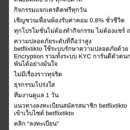
กิจกรรมแจกเครดิตฟรีทุกวัน
เชิญชวนเพื่อนพ้องรับค่าคอม 0.8% ชั่วชีวิต
ทุกโปรโมชั่นไม่ต้องทำกิจกรรม ไม่ต้องแชร์
ความปลอดภัยระดับที่ถือว่าสูง
betflixtikto ใช้ระบบรักษาความปลอดภัยด้วย
Encryption รวมทั้งระบบ KYC การันตีตัวตนก่อ
พันได้อย่างมั่นใจ
ไม่มีเรื่องราวทุจริต
ธุรกรรมโปร่งใส
ทีมงานดูแล 1 วัน
แนวทางลงทะเบียนสมัครสมาชิก betflixtikto
เข้าเว็บไซต์ betflixtikto
คลิก “ลงทะเบียน”