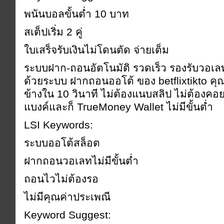
พนันบอลขั้นต่ำ 10 บาท
สเต็ปเริ่ม 2 คู่
ใบเสร็จรับเงินไม่โดนตัด จ่ายเต็ม
ระบบฝาก-ถอนอัตโนมัติ รวดเร็ว รองรับวอเล
ด้วยระบบ ฝากถอนออโต้ ของ betflixtikto 
ข้างใน 10 วินาที ไม่ต้องแนบสลิป ไม่ต้องคอย
แบงค์และก็ TrueMoney Wallet ไม่มีขั้นต่ำ
LSI Keywords:
ระบบออโต้สล็อต
ฝากถอนวอเลทไม่มีขั้นต่ำ
ถอนไวไม่ต้องรอ
ไม่มีคุณค่าประเพณี
Keyword Suggest: