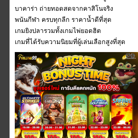
บาคาร่า ถ่ายทอดสดจากคาสิโนจริง
พนันกีฬา ครบทุกลีก ราคาน้ำดีที่สุด
เกมยิงปลารวมทั้งเกมไพ่ยอดฮิต
เกมที่ได้รับความนิยมที่ผู้เล่นเลือกสูงที่สุด