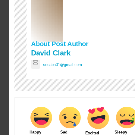
About Post Author
David Clark
seoaba01@gmail.com
Happy
Sad
Sleepy
Excited