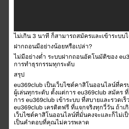
ไม่เกิน 3 นาที ก็สามารถสมัครและเข้าระบบได
ฝากถอนมีอย่างน้อยหรือเปล่า?
ไม่มีอย่างต่ำ ระบบฝากถอนอัตโนมัติของ eu
การทำธุรกรรมทุกระดับ
สรุป
eu369club เป็นเว็บไซต์คาสิโนออนไลน์ที่ค
ผู้เล่นทุกระดับ ตั้งแต่การ eu369club สมัคร ท
การ eu369club เข้าระบบ ที่สบายและรวดเร็ว
eu369club เครดิตฟรี ที่แจกจริงทุกวี่วัน ถ้า
เว็บไซต์คาสิโนออนไลน์ที่มั่นคงจะและก็ไม่เ
เป็นคำตอบที่คุณไม่ควรพลาด