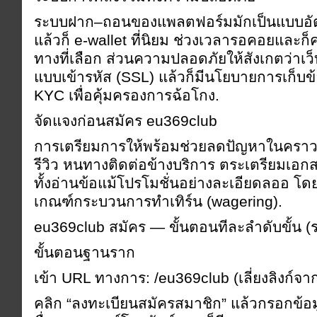
ระบบฝาก–ถอนของแพลตฟอร์มมักเป็นแบบอัตโ
แล้วก็ e-wallet ที่นิยม ช่วงเวลารอคอยและก็ค
ทางที่เลือก ส่วนความปลอดภัยให้สังเกตว่าเว็
แบบเข้ารหัส (SSL) แล้วก็มีนโยบายการเก็บข้อม
KYC เพื่อคุ้มครองการฉ้อโกง.
จัดแจงก่อนสมัคร eu369club
การเตรียมการให้พร้อมช่วยลดปัญหาในคราวห
รีวิว หนทางติดต่อข้างบริการ ตระเตรียมเอกส
ทั้งอ่านข้อแม้โปรโมชั่นอย่างละเอียดลออ โดย
เกณฑ์กระบวนการทำเทิร์น (wagering).
eu369club สมัคร — ขั้นตอนทีละลำดับขั้น (รว
ขั้นตอนฐานราก
เข้า URL ทางการ: /eu369club (เลี่ยงลิงก์จา
คลิก “ลงทะเบียนสมัครสมาชิก” แล้วกรอกข้อมู