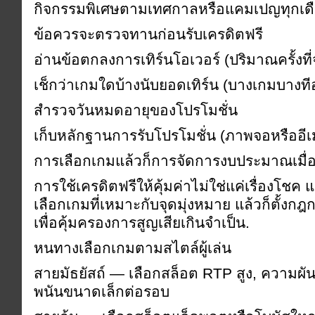
กิจกรรมพิเศษตามเทศกาลหรือแคมเปญทุกเด
ข้อควรจะตรวจทานก่อนรับเครดิตฟรี
อ่านข้อตกลงการเทิร์นโอเวอร์ (ปริมาณครั้งที
เช็กว่าเกมใดบ้างนับยอดเทิร์น (บางเกมบางที
สำรวจวันหมดอายุของโปรโมชั่น
เก็บหลักฐานการรับโปรโมชั่น (ภาพจอหรืออีเ
การเลือกเกมแล้วก็การจัดการงบประมาณเมื่อ
การใช้เครดิตฟรีให้คุ้มค่าไม่ใช่แค่เรื่องโชค
เลือกเกมที่เหมาะกับจุดมุ่งหมาย แล้วก็ตั้
เพื่อคุ้มครองการสูญเสียเกินจำเป็น.
หนทางเลือกเกมตามสไตล์ผู้เล่น
สายมัธยัสถ์ — เลือกสล็อต RTP สูง, ความผั
พนันขนาดเล็กต่อรอบ