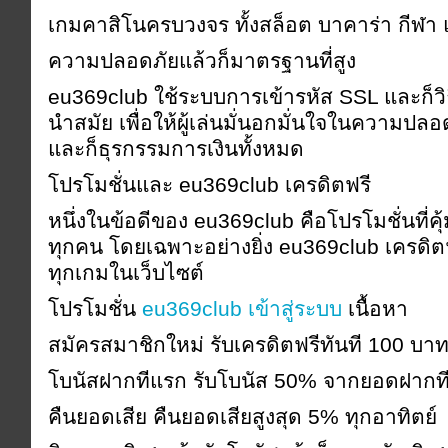
เกมคาสิโนครบวงจร ทั้งสล็อต บาคาร่า กีฬา
ความปลอดภัยแล้วก็มาตรฐานที่สูง
eu369club ใช้ระบบการเข้ารหัส SSL และก็วิธี
นำสมัย เพื่อให้ผู้เล่นมั่นอกมั่นใจในความปล
และก็ธุรกรรมการเงินทั้งหมด
โปรโมชั่นและ eu369club เครดิตฟรี
หนึ่งในข้อดีของ eu369club คือโปรโมชั่นที่คุ้ม
ทุกคน โดยเฉพาะอย่างยิ่ง eu369club เครดิตฟ
ทุกเกมในเว็บไซต์
โปรโมชั่น
eu369club เข้าสู่ระบบ
เนื้อหา
สมัครสมาชิกใหม่ รับเครดิตฟรีทันที 100 บา
โบนัสฝากทีแรก รับโบนัส 50% จากยอดฝากที
คืนยอดเสีย คืนยอดเสียสูงสุด 5% ทุกอาทิตย์