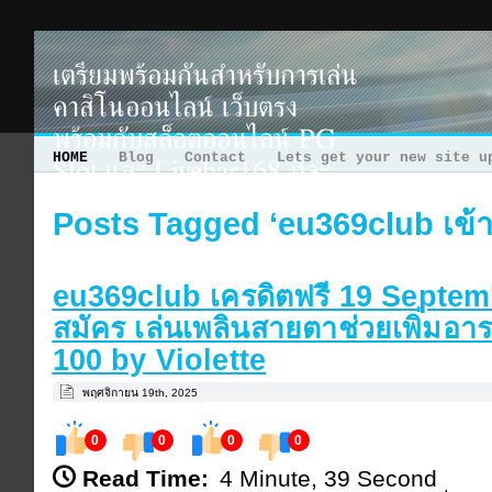
เตรียมพร้อมกันสำหรับการเล่น
คาสิโนออนไลน์ เว็บตรง
พร้อมกับสล็อตออนไลน์ PG
HOME
Blog
Contact
Lets get your new site u
Slot และ Livebar168 ที่จะ
ช่วยเพิ่มโอกาสในการได้เงิน
Posts Tagged ‘eu369club เข้าส
จริง! いまずひろし
https://hiroshi-i.net สนุกกับเว็บคาสิโนออนไลน์ เว็บ
ตรง พร้อมกับสล็อตออนไลน์ PG Slot และ Livebar168 ที่
eu369club เครดิตฟรี 19 Septe
จะช่วยเพิ่มความสนุกสนานและได้รับเครดิตฟรี! 今津 寛 南
สมัคร เล่นเพลินสายตาช่วยเพิ่มอา
スーダン 治安
100 by Violette
พฤศจิกายน 19th, 2025
0
0
0
0
Read Time:
4 Minute, 39 Second