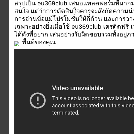
สรุปเป็น eu369club เสนอแพลตฟอร์มที่มากม
สนใจ แต่ว่าการตัดสินใจควรจะสังกัดความน่า
การอ่านข้อแม้โปรโมชั่นให้ถี่ถ้วน และการว
เฉพาะอย่างยิ่งเมื่อใช้ eu369club เครดิตฟรี 
ได้ดังที่อยาก เล่นอย่างรับผิดชอบรวมทั้งอย
พื้นที่ของคุณ