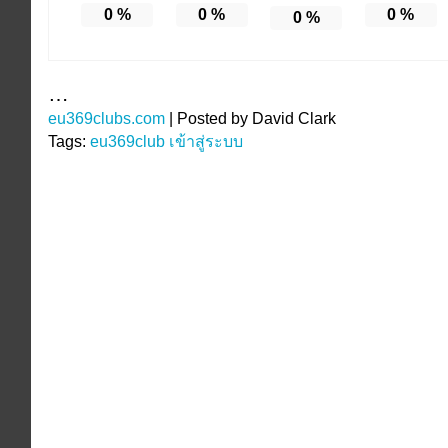
0
%
0
%
0
%
0
%
…
eu369clubs.com
|
Posted by David Clark
Tags:
eu369club เข้าสู่ระบบ