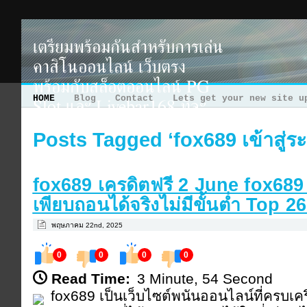
เตรียมพร้อมกันสำหรับการเล่น
คาสิโนออนไลน์ เว็บตรง
พร้อมกับสล็อตออนไลน์ PG
HOME
Blog
Contact
Lets get your new site u
Slot และ Livebar168 ที่จะ
ช่วยเพิ่มโอกาสในการได้เงิน
Posts Tagged ‘fox689 เข้าสู่ร
จริง! いまずひろし
https://hiroshi-i.net สนุกกับเว็บคาสิโนออนไลน์ เว็บ
ตรง พร้อมกับสล็อตออนไลน์ PG Slot และ Livebar168 ที่
fox689 เครดิตฟรี 2 June fox689 
จะช่วยเพิ่มความสนุกสนานและได้รับเครดิตฟรี! 今津 寛 南
เพียบถอนได้จริงไม่มีขั้นต่ำ Top 
スーダン 治安
พฤษภาคม 22nd, 2025
0
0
0
0
Read Time:
3 Minute, 54 Second
fox689 เป็นเว็บไซต์พนันออนไลน์ที่ครบเครื่