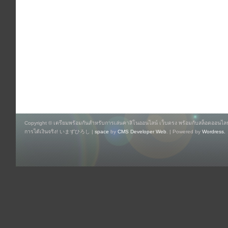
Copyright © เตรียมพร้อมกันสำหรับการเล่นคาสิโนออนไลน์ เว็บตรง พร้อมกับสล็อตออนไลน์
การได้เงินจริง! いまずひろし |
space
by
CMS Developer Web
. | Powered by
Wordress.