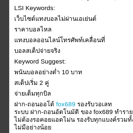
LSI Keywords:
เว็บไซต์แทงบอลไม่ผ่านเอเย่นต์
ราคาบอลไหล
แทงบอลออนไลน์โทรศัพท์เคลื่อนที่
บอลสเต็ปจ่ายจริง
Keyword Suggest:
พนันบอลอย่างต่ำ 10 บาท
สเต็ปเริ่ม 2 คู่
จ่ายเต็มทุกบิล
ฝาก-ถอนออโต้
fox689
รองรับวอเลท
ระบบ ฝาก-ถอนอัตโนมัติ ของ fox689 ทำรายก
ไม่ต้องรอคอยแอดไม่น รองรับทุกแบงค์รวมทั
ไม่มีอย่างน้อย