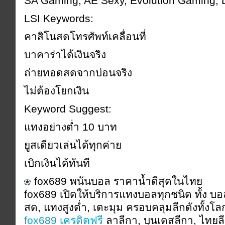
SA Gaming, AE Sexy, Evolution Gaming,
LSI Keywords:
คาสิโนสดโทรศัพท์เคลื่อนที่
บาคาร่าได้เงินจริง
ถ่ายทอดสดจากบ่อนจริง
ไม่ต้องโยกเงิน
Keyword Suggest:
แทงอย่างต่ำ 10 บาท
ยูสเดียวเล่นได้ทุกค่าย
เบิกเงินได้ทันที
fox689 พนันบอล ราคาน้ำดีสุดในไทย
fox689 เปิดให้บริการแทงบอลทุกชนิด ทั้ง บอ
สด, แทงสูงต่ำ, เตะมุม ครอบคลุมลีกดังทั้งโลก 
fox689 เครดิตฟรี
ลาลีกา, บุนเดสลีกา, ไทยล