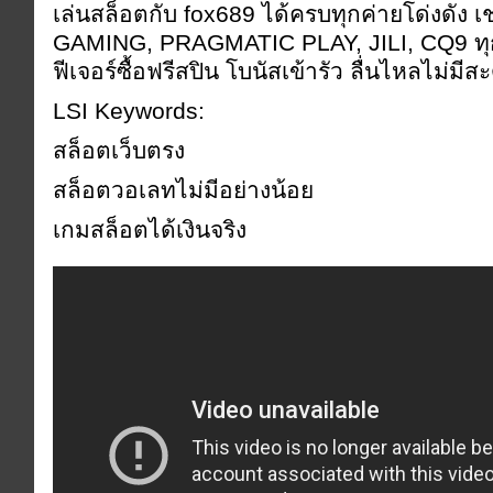
เล่นสล็อตกับ fox689 ได้ครบทุกค่ายโด่งดัง
GAMING, PRAGMATIC PLAY, JILI, CQ9 ทุก
ฟีเจอร์ซื้อฟรีสปิน โบนัสเข้ารัว ลื่นไหลไม่มีสะ
LSI Keywords:
สล็อตเว็บตรง
สล็อตวอเลทไม่มีอย่างน้อย
เกมสล็อตได้เงินจริง