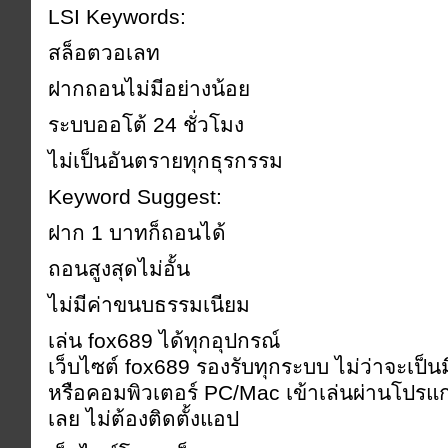
LSI Keywords:
สล็อตวอเลท
ฝากถอนไม่มีอย่างน้อย
ระบบออโต้ 24 ชั่วโมง
ไม่เป็นอันตรายทุกธุรกรรม
Keyword Suggest:
ฝาก 1 บาทก็ถอนได้
ถอนสูงสุดไม่อั้น
ไม่มีค่าขนบธรรมเนียม
เล่น fox689 ได้ทุกอุปกรณ์
เว็บไซต์ fox689 รองรับทุกระบบ ไม่ว่าจะเป็น
หรือคอมพิวเตอร์ PC/Mac เข้าเล่นผ่านโปรแก
เลย ไม่ต้องติดตั้งแอป