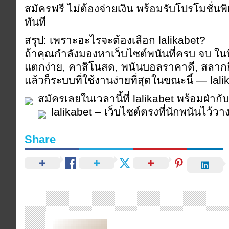
สมัครฟรี ไม่ต้องจ่ายเงิน พร้อมรับโปรโมชั่น
ทันที
สรุป: เพราะอะไรจะต้องเลือก lalikabet?
ถ้าคุณกำลังมองหาเว็บไซต์พนันที่ครบ จบ ในที่เ
แตกง่าย, คาสิโนสด, พนันบอลราคาดี, สลากก
แล้วก็ระบบที่ใช้งานง่ายที่สุดในขณะนี้ — la
สมัครเลยในเวลานี้ที่ lalikabet พร้อมฝ่าก
lalikabet – เว็บไซต์ตรงที่นักพนันไว้วา
Share