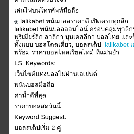
เล่นไพ่บนโทรศัพท์มือถือ
lalikabet พนันบอลราคาดี เปิดครบทุกลีก
lalikabet พนันบอลออนไลน์ ครอบคลุมทุกลีกทั
พรีเมียร์ลีก ลาลีกา บุนเดสลีกา บอลไทย และ
ทั้งแบบ บอลโดดเดี่ยว, บอลสเต็ป,
lalikabet 
พร้อม ราคาบอลไหลเรียลไทม์ ที่แม่นยำ
LSI Keywords:
เว็บไซต์แทงบอลไม่ผ่านเอเย่นต์
พนันบอลมือถือ
ค่าน้ำดีที่สุด
ราคาบอลสดวันนี้
Keyword Suggest:
บอลสเต็ปเริ่ม 2 คู่