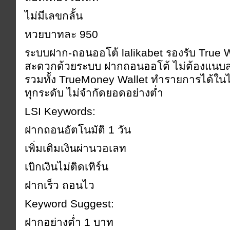
ไม่มีเลขกลั้น
หวยบาทละ 950
ระบบฝาก-ถอนออโต้ lalikabet รองรับ True W
สะดวกด้วยระบบ ฝากถอนออโต้ ไม่ต้องแนบสลิป
รวมทั้ง TrueMoney Wallet ทำรายการได้ในไม่กี
ทุกระดับ ไม่จำกัดยอดอย่างต่ำ
LSI Keywords:
ฝากถอนอัตโนมัติ 1 วัน
เพิ่มเติมเงินผ่านวอเลท
เบิกเงินไม่ติดเทิร์น
ฝากเร็ว ถอนไว
Keyword Suggest:
ฝากอย่างต่ำ 1 บาท