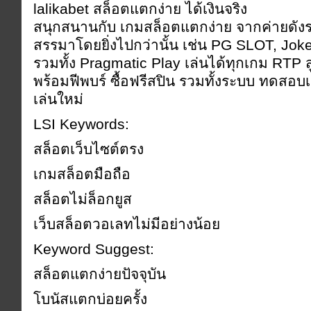
lalikabet สล็อตแตกง่าย ได้เงินจริง
สนุกสนานกับ เกมสล็อตแตกง่าย จากค่ายดังระด
สรรมาโดยยิ่งไปกว่านั้น เช่น PG SLOT, Jok
รวมทั้ง Pragmatic Play เล่นได้ทุกเกม RTP
พร้อมฟีพบร์ ซื้อฟรีสปิน รวมทั้งระบบ ทดสอบเล
เล่นใหม่
LSI Keywords:
สล็อตเว็บไซต์ตรง
เกมสล็อตมือถือ
สล็อตไม่ล็อกยูส
เว็บสล็อตวอเลทไม่มีอย่างน้อย
Keyword Suggest:
สล็อตแตกง่ายปัจจุบัน
โบนัสแตกบ่อยครั้ง