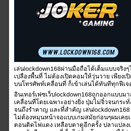
เล่นlockdown168ผ่านมือถือได้เต็มแบบจริงๆ
เปลืองพื้นที่ ไม่ต้องเปิดคอมให้วุ่นวาย เพียง
บนโทรศัพท์เคลื่อนที่ ก็เข้าเล่นได้ทันทีทุกฟีเจอ
อินเทอร์เฟซเว็บlockdown168ถูกออกแบบมา
เคลื่อนที่โดยเฉพาะอย่างยิ่ง ปุ่มไม่จิ๋วจนกระทั่
จนถึงรำคาญ และที่สำคัญ เล่นlockdown168 เข
ไม่ต้องหมุนหน้าจอแบบเกมสมัยก่อนๆผมเคยเล
ตอนติดไฟแดง เหลือบตาดูอีกครั้ง ปลาแปลงเป็