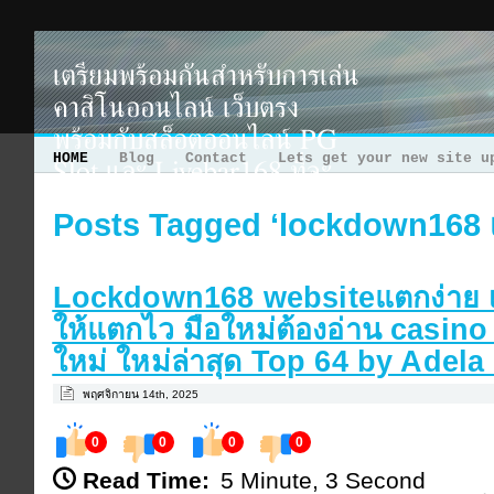
เตรียมพร้อมกันสำหรับการเล่น
คาสิโนออนไลน์ เว็บตรง
พร้อมกับสล็อตออนไลน์ PG
HOME
Blog
Contact
Lets get your new site u
Slot และ Livebar168 ที่จะ
ช่วยเพิ่มโอกาสในการได้เงิน
Posts Tagged ‘lockdown168 เข
จริง! いまずひろし
https://hiroshi-i.net สนุกกับเว็บคาสิโนออนไลน์ เว็บ
ตรง พร้อมกับสล็อตออนไลน์ PG Slot และ Livebar168 ที่
Lockdown168 websiteแตกง่าย เ
จะช่วยเพิ่มความสนุกสนานและได้รับเครดิตฟรี! 今津 寛 南
ให้แตกไว มือใหม่ต้องอ่าน casino 
スーダン 治安
ใหม่ ใหม่ล่าสุด Top 64 by Adel
พฤศจิกายน 14th, 2025
0
0
0
0
Read Time:
5 Minute, 3 Second