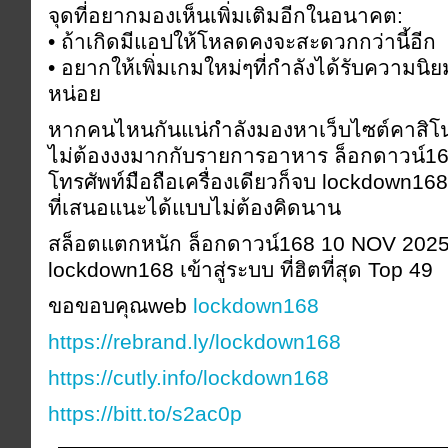
จุดที่อยากมองเห็นเพิ่มเติมอีกในอนาคต:
• ถ้าเกิดมีแอปให้โหลดคงจะสะดวกกว่านี้อีก
• อยากให้เพิ่มเกมใหม่ๆที่กำลังได้รับความนิยม
หน่อย
หากคนไหนกันแน่กำลังมองหาเว็บไซต์คาสิโนท
ไม่ต้องงงมากกับรายการอาหาร ล็อกดาวน์168 
โทรศัพท์มือถือเครื่องเดียวก็จบ lockdown168 
ที่เสนอแนะได้แบบไม่ต้องคิดนาน
สล็อตแตกหนัก ล็อกดาวน์168 10 NOV 2025
lockdown168 เข้าสู่ระบบ ที่ฮิตที่สุด Top 49
ขอขอบคุณweb
lockdown168
https://rebrand.ly/lockdown168
https://cutly.info/lockdown168
https://bitt.to/s2ac0p