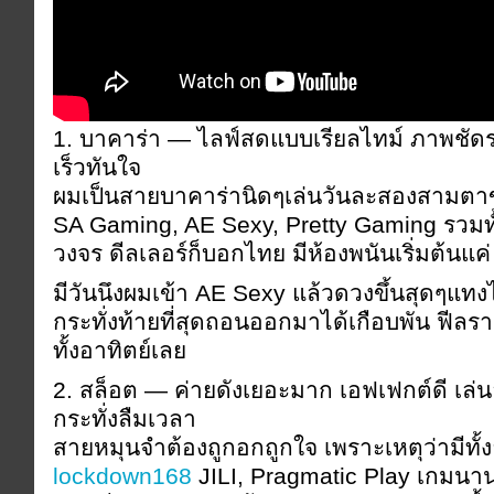
1. บาคาร่า — ไลฟ์สดแบบเรียลไทม์ ภาพชัดร
เร็วทันใจ
ผมเป็นสายบาคาร่านิดๆเล่นวันละสองสามตาข้าง
SA Gaming, AE Sexy, Pretty Gaming รวมทั
วงจร ดีลเลอร์ก็บอกไทย มีห้องพนันเริ่มต้นแค
มีวันนึงผมเข้า AE Sexy แล้วดวงขึ้นสุดๆแทง
กระทั่งท้ายที่สุดถอนออกมาได้เกือบพัน ฟีลรา
ทั้งอาทิตย์เลย
2. สล็อต — ค่ายดังเยอะมาก เอฟเฟกต์ดี เล่
กระทั่งลืมเวลา
สายหมุนจำต้องถูกอกถูกใจ เพราะเหตุว่ามีทั้ง
lockdown168
JILI, Pragmatic Play เกม