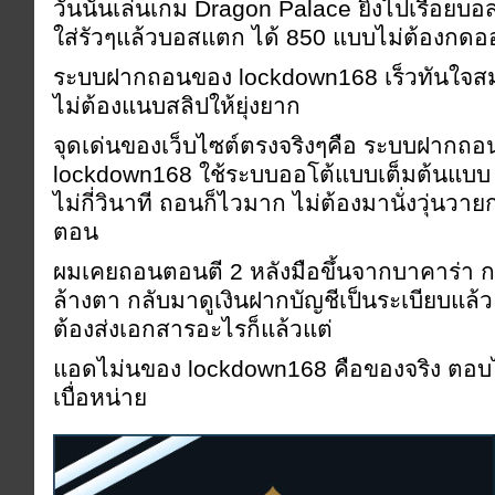
วันนั้นเล่นเกม Dragon Palace ยิงไปเรื่อยบอสโ
ใส่รัวๆแล้วบอสแตก ได้ 850 แบบไม่ต้องกดอ
ระบบฝากถอนของ lockdown168 เร็วทันใจสมช
ไม่ต้องแนบสลิปให้ยุ่งยาก
จุดเด่นของเว็บไซต์ตรงจริงๆคือ ระบบฝากถอนท
lockdown168 ใช้ระบบออโต้แบบเต็มต้นแบบ ฝ
ไม่กี่วินาที ถอนก็ไวมาก ไม่ต้องมานั่งวุ่นว
ตอน
ผมเคยถอนตอนตี 2 หลังมือขึ้นจากบาคาร่า 
ล้างตา กลับมาดูเงินฝากบัญชีเป็นระเบียบแล้ว
ต้องส่งเอกสารอะไรก็แล้วแต่
แอดไม่นของ lockdown168 คือของจริง ตอบไ
เบื่อหน่าย