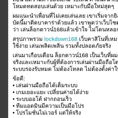
โหมดทดสอบเล่นด้วย เหมาะกับมือใหม่สุดๆ
ผมแนะนำเพื่อนที่ไม่เคยเล่นเลย เขาเริ่มจากย
บัดนี้มาติดบาคาร่าด้วยแล้ว เขาพูดว่าเว็บไซต์
ว่า เล่นล็อกดาวน์168แล้วเข้าใจ ไม่โดนหลอ
สรุปภาพรวม
lockdown168
เว็บคาสิโนที่เ
ใช้ง่าย เล่นเพลิดเพลิน รวมทั้งปลอดภัยจริง
เล่นมาเกือบเดือน ล็อกดาวน์168 เป็นเว็บที่ผ
จริงและเหมาะกับผู้ที่ต้องการเล่นผ่านมือถือโ
ระบบรองรับหมด ไม่ต้องโหลด ไม่ต้องตั้งค่าให
ข้อดี:
• เล่นผ่านมือถือได้เต็มระบบ
• เกมเยอะแยะ เปลี่ยนค่ายได้ง่าย
• ระบบออโต้ ฝากถอนเร็ว
• ทีมแอดมินมีความเป็นมือโปร
• โปรโมชั่นไม่เวอร์ แต่ให้จริง