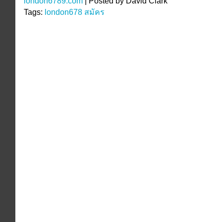
london6789.com
|
Posted by David Clark
Tags:
london678 สมัคร