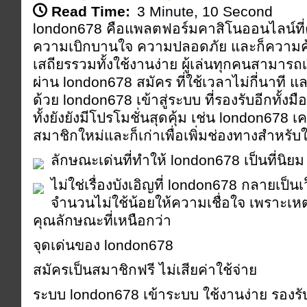
Read Time:
3 Minute, 10 Second
london678 คือแพลตฟอร์มคาสิโนออนไลน์ที่คร
ความเบิกบานใจ ความปลอดภัย และก็ความคุ้
เสถียรรวมทั้งใช้งานง่าย ผู้เล่นทุกคนสามารถเ
ผ่าน london678 สมัคร ที่ใช้เวลาไม่กี่นาที แ
ด้วย london678 เข้าสู่ระบบ ที่รองรับอีกทั้งม
ทั้งยังยังมีโปรโมชั่นสุดคุ้ม เช่น london678 เ
สมาชิกใหม่และก็เก่าเพื่อเพิ่มช่องทางสำหร
ลักษณะเด่นที่ทำให้ london678 เป็นที่นิยม
ไม่ใช่เรื่องบังเอิญที่ london678 กลายเป็นเว็
จำนวนไม่ใช้น้อยให้ความเชื่อใจ เพราะเหต
คุณลักษณะที่เหนือกว่า
จุดเด่นของ london678
สมัครเป็นสมาชิกฟรี ไม่เสียค่าใช้จ่าย
ระบบ london678 เข้าระบบ ใช้งานง่าย รองร