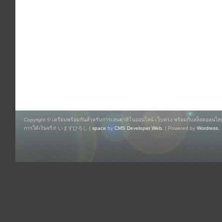
Copyright © เตรียมพร้อมกันสำหรับการเล่นคาสิโนออนไลน์ เว็บตรง พร้อมกับสล็อตออนไลน์
การได้เงินจริง! いまずひろし |
space
by
CMS Developer Web
. | Powered by
Wordress.