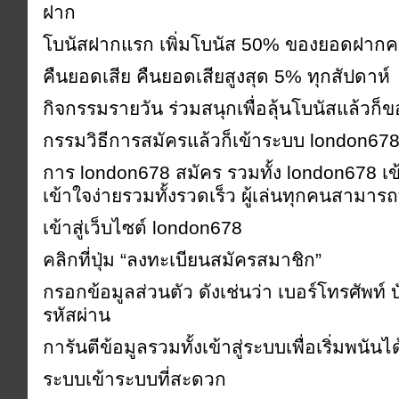
ฝาก
โบนัสฝากแรก เพิ่มโบนัส 50% ของยอดฝากคร
คืนยอดเสีย คืนยอดเสียสูงสุด 5% ทุกสัปดาห์
กิจกรรมรายวัน ร่วมสนุกเพื่อลุ้นโบนัสแล้วก็
กรรมวิธีการสมัครแล้วก็เข้าระบบ london67
การ london678 สมัคร รวมทั้ง london678 เข
เข้าใจง่ายรวมทั้งรวดเร็ว ผู้เล่นทุกคนสามา
เข้าสู่เว็บไซต์ london678
คลิกที่ปุ่ม “ลงทะเบียนสมัครสมาชิก”
กรอกข้อมูลส่วนตัว ดังเช่นว่า เบอร์โทรศัพท์
รหัสผ่าน
การันตีข้อมูลรวมทั้งเข้าสู่ระบบเพื่อเริ่มพนันได
ระบบเข้าระบบที่สะดวก