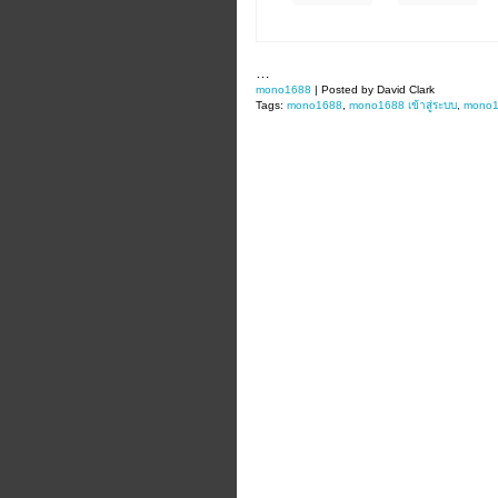
…
mono1688
|
Posted by David Clark
Tags:
mono1688
,
mono1688 เข้าสู่ระบบ
,
mono16