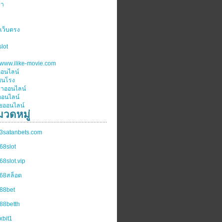
่า
 เว็บตรง
lot
//www.ilike-movie.com
ออนไลน์
ชนโรง
่าออนไลน์
ออนไลน์
ยออนไลน์
วดหมู่
3satanbets.com
68slot
68slot.vip
68สล็อต
88bet
88betth
xbit1