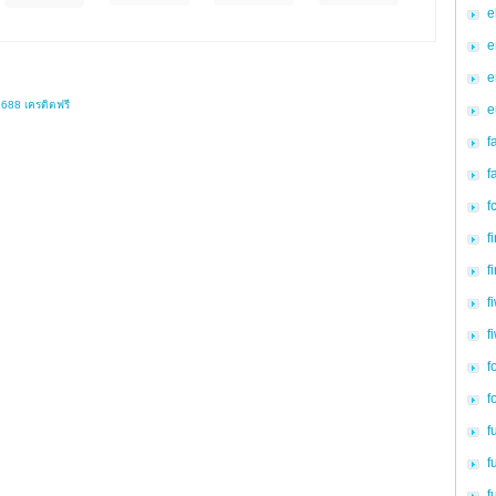
e
e
e
88 เครดิตฟรี
e
f
f
f
f
f
f
f
f
f
f
f
f