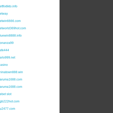
etflixtikto.info
etway
etwin6666.com
etworld369hot.com
luewin8888.info
onanza99
afe444
arlo999.net
asino
hinatown888.win
aruma1688.com
aruma1688.com
ebet slot
gb222hot.com
u2477.com