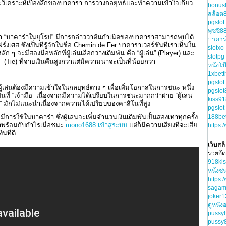
จะวิเคราะห์เบื้องลึกของบาคาร่า การวางกลยุทธ์และทำความเข้าใจเกี่ยว
bonus
สล็อต
pgslot
พุซซี่8
่า “บาคาร่าในยุโรป” มีการกล่าวว่าต้นกำเนิดของบาคาร่าสามารถพบได้
บาคาร
่งเศส ซึ่งเป็นที่รู้จักในชื่อ Chemin de Fer บาคาร่าเวอร์ชันที่เราเห็นใน
slotxo
 ๆ จะมีสองมือหลักที่ผู้เล่นเลือกวางเดิมพัน คือ “ผู้เล่น” (Player) และ
slotpg
 (Tie) ที่จ่ายเงินคืนสูงกว่าแต่มีความน่าจะเป็นที่น้อยกว่า
หนังโป
1xbett
pgslot
เล่นต้องมีความเข้าใจในกลยุทธ์ต่าง ๆ เพื่อเพิ่มโอกาสในการชนะ หนึ่ง
pgslot
ที่ “เจ้ามือ” เนื่องจากมีความได้เปรียบในการชนะมากกว่าฝ่าย “ผู้เล่น”
kiss91
อ” มักไม่แนะนำเนื่องจากความได้เปรียบของคาสิโนที่สูง
pgslot
่มีการใช้ในบาคาร่า ซึ่งผู้เล่นจะเพิ่มจำนวนเงินเดิมพันเป็นสองเท่าทุกครั้ง
188bet
ับมาพร้อมกับกำไรเมื่อชนะ
mono1688 เข้าสู่ระบบ
แต่ก็มีความเสี่ยงที่จะเสีย
https:
นที่ดี
เว็บสล
รวยจั
918kis
หนังช
https:
saga
joker1
ดูหนัง
pussy
pussy