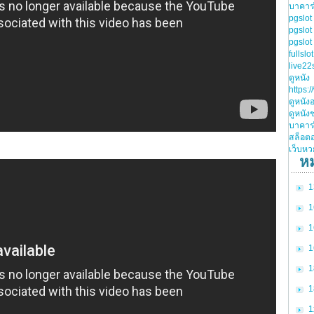
บาคาร
pgslot
pgslot
pgslot
fullslot
live22s
ดูหนัง
https:
ดูหนัง
ดูหนัง
บาคาร
สล็อต
เว็บหว
หม
1
1
1
1
1
1
1