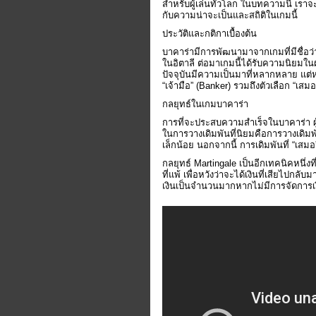
สำหรับผู้เล่นทั่วโลก ในบทความนี้ เรา
กับความน่าจะเป็นและสถิติในเกมนี้
ประวัติและกติกาเบื้องต้น
บาคาร่ามีการพัฒนามาจากเกมที่มีชื่อว
ในอิตาลี ต่อมาเกมนี้ได้รับความนิยมในฝรั
ปัจจุบันมีความเป็นมาที่หลากหลาย แต่หลัก
“เจ้ามือ” (Banker) รวมถึงตัวเลือก “เสมอ”
กลยุทธ์ในเกมบาคาร่า
การที่จะประสบความสำเร็จในบาคาร่า ผู้
ในการวางเดิมพันที่นิยมคือการวางเดิมพัน
เล็กน้อย นอกจากนี้ การเดิมพันที่ “เสม
กลยุทธ์ Martingale เป็นอีกเทคนิคหนึ่งที
ที่แพ้ เพื่อหวังว่าจะได้เงินที่เสียไปกล
เงินเป็นจำนวนมากหากไม่มีการจัดการเงิ