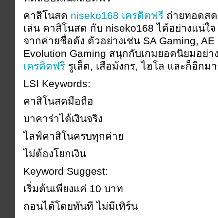
คาสิโนสด
niseko168 เครดิตฟรี
ถ่ายทอดสดช
เล่น คาสิโนสด กับ niseko168 ได้อย่างแน่
จากค่ายชื่อดัง ตัวอย่างเช่น SA Gaming, A
Evolution Gaming สนุกกับเกมยอดนิยมอย่า
เครดิตฟรี
รูเล็ต, เสือมังกร, ไฮโล และก็อีก
LSI Keywords:
คาสิโนสดมือถือ
บาคาร่าได้เงินจริง
ไลฟ์คาสิโนครบทุกค่าย
ไม่ต้องโยกเงิน
Keyword Suggest:
เริ่มต้นเพียงแค่ 10 บาท
ถอนได้โดยทันที ไม่มีเทิร์น