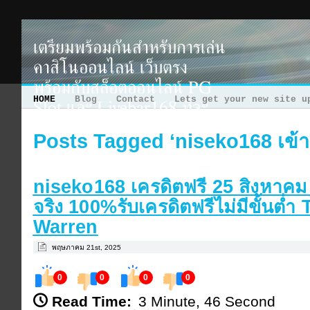
เตรียมพร้อมกันสำหรับการเล่น
คาสิโนออนไลน์ เว็บตรง
พร้อมกับสล็อตออนไลน์ PG
HOME
Blog
Contact
Lets get your new site u
Slot และ Livebar168 ที่จะ
ช่วยเพิ่มโอกาสในการได้เงิน
Posts Tagged ‘niseko168 เข้าส
จริง! いまずひろし
https://hiroshi-i.net สนุกกับเว็บคาสิโนออนไลน์ เว็บ
ตรง พร้อมกับสล็อตออนไลน์ PG Slot และ Livebar168 ที่
niseko168 เครดิตฟรี 25 สิงหาคม
จะช่วยเพิ่มความสนุกสนานและได้รับเครดิตฟรี! 今津 寛 南
จริง 100%รับเครดิตฟรีไม่มีขั้นต่ำ
スーダン 治安
Warren
พฤษภาคม 21st, 2025
0
0
0
0
Read Time:
3 Minute, 46 Second