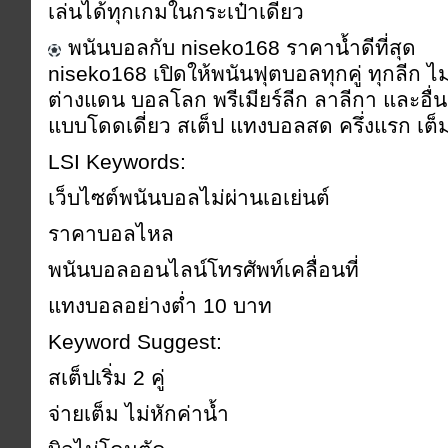
เล่นได้ทุกเกมในกระเป๋าเดียว
พนันบอลกับ niseko168 ราคาน้ำดีที่สุด
niseko168 เปิดให้พนันฟุตบอลทุกคู่ ทุกลีก 
ต่างแดน บอลโลก พรีเมียร์ลีก ลาลีกา และอื่
แบบโดดเดี่ยว สเต็ป แทงบอลสด ครึ่งแรก เต็
LSI Keywords:
เว็บไซต์พนันบอลไม่ผ่านเอเย่นต์
ราคาบอลไหล
พนันบอลออนไลน์โทรศัพท์เคลื่อนที่
แทงบอลอย่างต่ำ 10 บาท
Keyword Suggest:
สเต็ปเริ่ม 2 คู่
จ่ายเต็ม ไม่หักค่าน้ำ