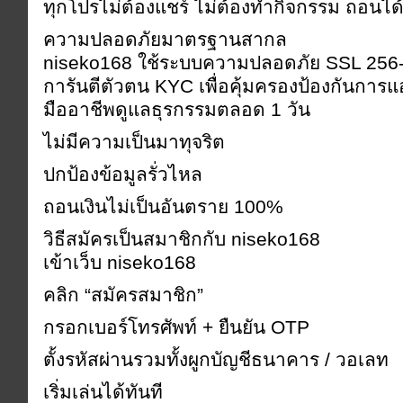
ทุกโปรไม่ต้องแชร์ ไม่ต้องทำกิจกรรม ถอนได
ความปลอดภัยมาตรฐานสากล
niseko168 ใช้ระบบความปลอดภัย SSL 256-b
การันตีตัวตน KYC เพื่อคุ้มครองป้องกันกา
มืออาชีพดูแลธุรกรรมตลอด 1 วัน
ไม่มีความเป็นมาทุจริต
ปกป้องข้อมูลรั่วไหล
ถอนเงินไม่เป็นอันตราย 100%
วิธีสมัครเป็นสมาชิกกับ niseko168
เข้าเว็บ niseko168
คลิก “สมัครสมาชิก”
กรอกเบอร์โทรศัพท์ + ยืนยัน OTP
ตั้งรหัสผ่านรวมทั้งผูกบัญชีธนาคาร / วอเลท
เริ่มเล่นได้ทันที