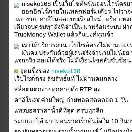
niseko168 เป็นเว็บไซต์พนันออนไลน์ครบว
ยอดฮิตไว้ภายในแพลตฟอร์มเดียว ไม่ว่าจ
แตกง่าย, คาสิโนสดแบบเรียลไทม์, หรือ แทง
เดียวจบครบทุกสิ่งที่จำเป็น มาพร้อมระบบ ฝา
TrueMoney Wallet แล้วก็แบงค์ทุกเจ้า
เราให้บริการผ่าน เว็บไซต์ตรงไม่ผ่านเอเย่
มั่นคง ประกันด้วยผู้เล่นจริงจำนวนไม่น้อย 
แจกจริง ถอนได้จริง ไม่มีเงื่อนไขสลับซับซ้อน
จุดแข็งของ
niseko168
เว็บไซต์ตรง ลิขสิทธิ์แท้ ไม่ผ่านคนกลาง
สล็อตแตกง่ายทุกค่ายดัง RTP สูง
คาสิโนสดค่ายใหญ่ ถ่ายทอดสดตลอด 1 วัน
แทงบอลราคาน้ำดีที่สุด ครบทุกลีก
ระบบออโต้ ฝากถอนรวดเร็วทันใจใน 10 วินา
รองรับทรูวอเลท รวมทั้งทุกแบงค์ ไม่มีอย่างน้