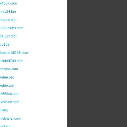
k4567.com
njoy24.fun
risauto.site
u369clubs.com
afa 123 slot
aro168
charoenkit168.com
infinbet789.com
innivips.com
iwdee.bet
iwdee.win
ox689ok.com
ox689ok.com
ullslot
ullsloteiei.com
ullslotpg