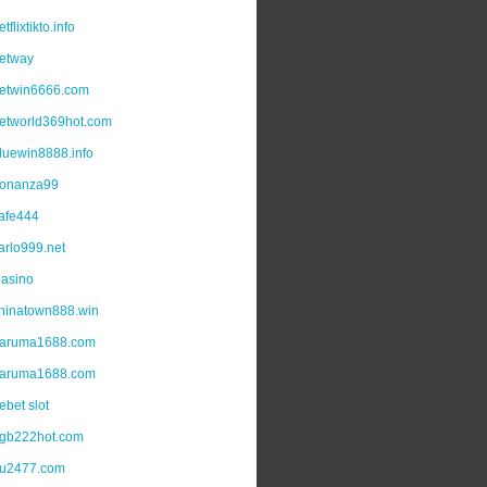
etflixtikto.info
etway
etwin6666.com
etworld369hot.com
luewin8888.info
onanza99
afe444
arlo999.net
asino
hinatown888.win
aruma1688.com
aruma1688.com
ebet slot
gb222hot.com
u2477.com