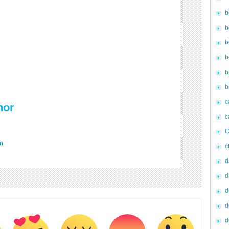
b
b
b
b
b
b
c
hor
c
C
m
c
d
d
d
d
d