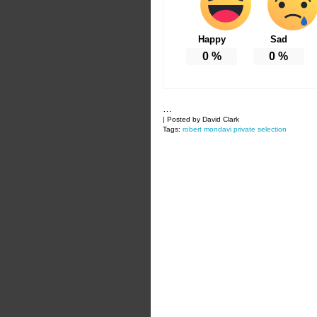
Happy
Sad
0
%
0
%
…
|
Posted by David Clark
Tags:
robert mondavi private selection