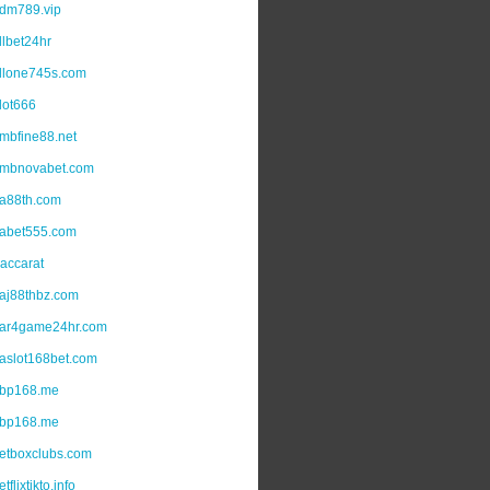
dm789.vip
llbet24hr
llone745s.com
lot666
mbfine88.net
mbnovabet.com
a88th.com
abet555.com
accarat
aj88thbz.com
ar4game24hr.com
aslot168bet.com
bp168.me
bp168.me
etboxclubs.com
etflixtikto.info