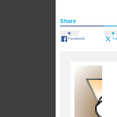
Share
Facebook
Twi