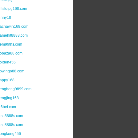
ullslotpg168.com
unny18
achawin168.com
amehit8888.com
em99ths.com
obaza88.com
olden456
owingo88.com
appy168
engheng9899.com
engjing168
i6bet.com
iso8888s.com
iso8888s.com
ongkong456