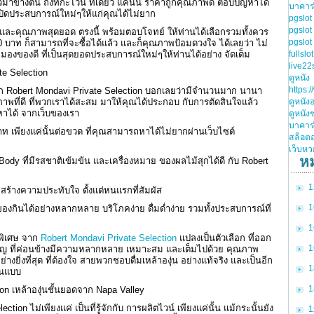
าวมาข้างต้น ถึงที่กะไว้นี่ ที่เดียว แค่นั้น ราคาถูกคุณภาพดี ตอบปัญหาได้
บาคาร
ถเปิดประสบการณ์ใหม่ๆให้แก่คุณได้ไม่ยาก
pgslot
pgslot
และคุณภาพสุดยอด ตรงนี้ พร้อมตอบโจทย์ ให้ท่านได้เลือกรวมทั้งควร
pgslot
 บาท ก็สามารถที่จะซื้อได้แล้ว และก็คุณภาพป้อมดวงใจ ได้เลยว่า ไม่
ก็มองของดี ที่เป็นสุดยอดประสบการณ์ใหม่ๆให้ท่านได้อย่าง จัดเต็ม
fullslot
live22s
e Selection
ดูหนัง
https:
าก Robert Mondavi Private Selection บอกเลยว่ามีจำนวนมาก นานา
พที่ดี ที่พวกเราได้สะสม มาให้คุณได้ประกอบ กับการตัดสินใจแล้ว
ดูหนัง
ถหาได้ จากเว็บของเรา
ดูหนัง
บาคาร
าท เพียงแค่นั้นต่อขวด ที่คุณสามารถหาได้ไม่ยากผ่านเว็บไซต์
สล็อต
เว็บหว
หม
Body ที่มีรสชาติเข้มข้น และเครื่องหมาย ของผลไม้สุกได้ดี กับ Robert
1
า สร้างความประทับใจ ตั้งแต่หนแรกที่สัมผัส
1
งกินได้อย่างหลากหลาย บริโภคง่าย ดื่มด่ำง่าย รวมทั้งประสบการณ์ที่
1
ิพิเศษ จาก
Robert Mondavi Private Selection
แปลงเป็นตัวเลือก ที่ออก
1
ัญ ที่ค่อนข้างมีความหลากหลาย เหมาะสม และเต็มไปด้วย คุณภาพ
างยิ่งที่สุด ที่ต้องใจ สายพวกชอบดื่มเหล้าองุ่น อย่างแท้จริง และเป็นอีก
1
ต้นแบบ
1
on เหล้าองุ่นชั้นยอดจาก Napa Valley
tion ไม่เพียงแค่ เป็นที่รู้จักกับ การผลิตไวน์ เพียงแค่นั้น แม้กระนั้นยัง
1