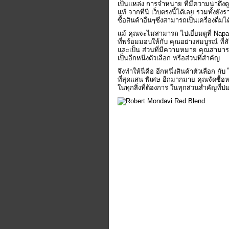
เป็นแหล่ง การจำหน่าย ที่มีความน่าดึงด
แท้ จากที่นี่ เว็บตรงนี้ได้เลย รวมทั้ง
ซื้อสินค้าอื่นๆซึ่งสามารถเป็นเครื่องดื่มได
แม้ คุณจะไม่สามารถ ไปเยี่ยมดูที่ Napa 
ที่พร้อมมอบให้กับ คุณอย่างสมบูรณ์ ที่สั
และเป็น ส่วนที่มีความหมาย คุณสามารถหา
เป็นอีกหนึ่งตัวเลือก หรือส่วนที่สำคัญ
จึงทำให้นี่คือ อีกหนึ่งสินค้าตัวเลือก 
ที่สุดแสน พิเศษ อีกมากมาย คุณจัดซื้อ
ในทุกสิ่งที่ต้องการ ในทุกส่วนสำคัญที่บ