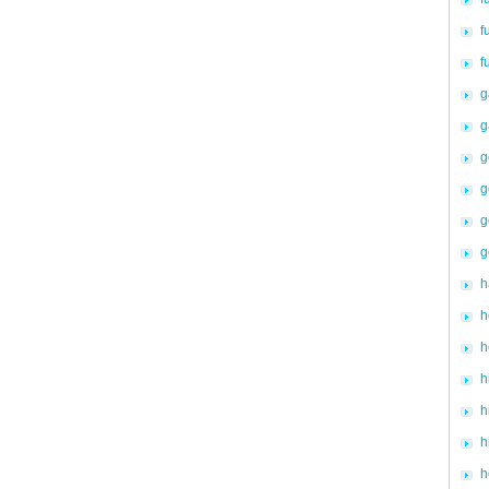
f
f
g
g
g
g
g
g
h
h
h
h
h
h
h