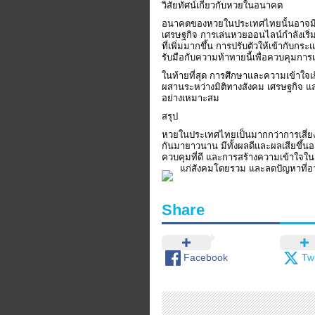
วิสัยทัศน์เกี่ยวกับหวยในอนาคต
อนาคตของหวยในประเทศไทยนั้นอาจมี
เศรษฐกิจ การเล่นหวยออนไลน์กำลังเริ่
ที่เพิ่มมากขึ้น การปรับตัวให้เข้ากับกร
รับมือกับความท้าทายนี้เพื่อควบคุมกา
ในท้ายที่สุด การศึกษาและความเข้าใจ
ผสานระหว่างมิติทางสังคม เศรษฐกิจ แ
อย่างเหมาะสม
สรุป
หวยในประเทศไทยเป็นมากกว่าการเสี่ยงโ
กันมายาวนาน มีทั้งผลดีและผลเสียขึ้นอ
ควบคุมที่ดี และการสร้างความเข้าใจในสั
แก่สังคมโดยรวม และลดปัญหาที่อ
Share
Facebook
Twi