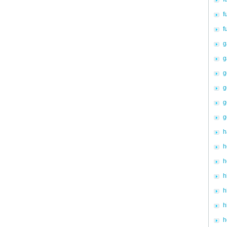
f
f
g
g
g
g
g
g
h
h
h
h
h
h
h