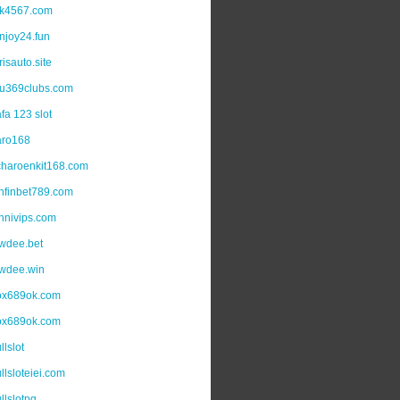
k4567.com
njoy24.fun
risauto.site
u369clubs.com
afa 123 slot
aro168
charoenkit168.com
infinbet789.com
innivips.com
iwdee.bet
iwdee.win
ox689ok.com
ox689ok.com
ullslot
ullsloteiei.com
ullslotpg