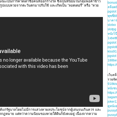
ะเป็นการคาดเดาชื่อคนที่ออกรางวัล ซึ่งเป็นที่นิยมในกลุ่มพ่อค้าชาว
bonus
ำรูปแบบหวยจากตะวันตกมาปรับใช้ และเกิดเป็น “ลอตเตอรี่” หรือ “หวย
สล็อต
pgslot
พุซซี่8
บาคาร
slotxo
slotpg
หนังโป
1xbett
pgslot
pgslot
kiss91
pgslot
188bet
https:
เว็บสล
รวยจั
918kis
หนังช
https:
saga
joker1
ดูหนัง
ได้ให้แก่รัฐบาลโดยไม่มีการแสวงหาผลประโยชน์จากผู้เล่นจนเกินควร และ
pussy
ผิดกฎหมาย แต่ทว่าความนิยมของหวยใต้ดินก็ยังคงอยู่ เนื่องจากความ
pussy