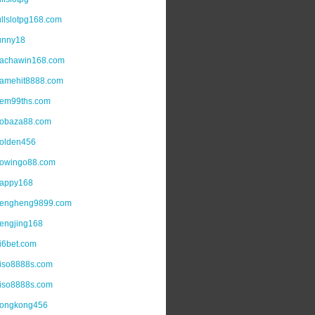
ullslotpg168.com
unny18
achawin168.com
amehit8888.com
em99ths.com
obaza88.com
olden456
owingo88.com
appy168
engheng9899.com
engjing168
i6bet.com
iso8888s.com
iso8888s.com
ongkong456