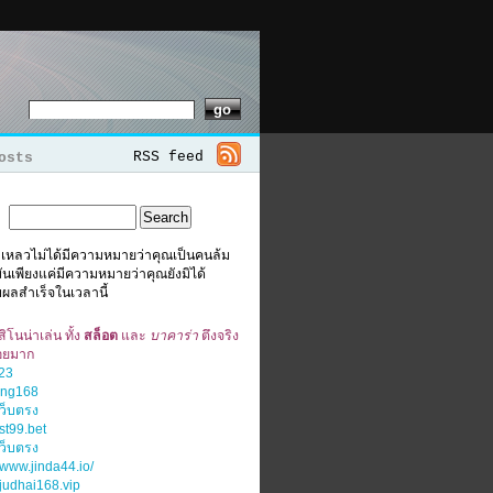
RSS feed
osts
เหลวไม่ได้มีความหมายว่าคุณเป็นคนล้ม
ันเพียงแค่มีความหมายว่าคุณยังมิได้
ผลสำเร็จในเวลานี้
ิโนน่าเล่น ทั้ง
สล็อต
และ
บาคาร่า
ตึงจริง
อยมาก
23
ing168
ว็บตรง
/st99.bet
ว็บตรง
//www.jinda44.io/
/judhai168.vip