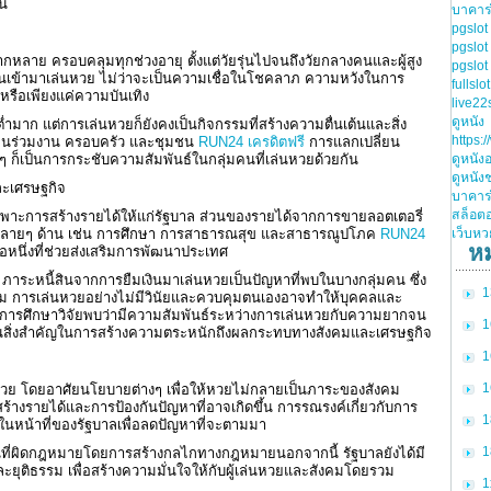
่น
บาคาร
pgslot
pgslot
หลาย ครอบคลุมทุกช่วงอายุ ตั้งแต่วัยรุ่นไปจนถึงวัยกลางคนและผู้สูง
pgslot
ห้คนเข้ามาเล่นหวย ไม่ว่าจะเป็นความเชื่อในโชคลาภ ความหวังในการ
fullslot
หรือเพียงแค่ความบันเทิง
live22s
ดูหนัง
่ำมาก แต่การเล่นหวยก็ยังคงเป็นกิจกรรมที่สร้างความตื่นเต้นและสิ่ง
https:
ื่อนร่วมงาน ครอบครัว และชุมชน
RUN24 เครดิตฟรี
การแลกเปลี่ยน
ดูหนัง
างๆ ก็เป็นการกระชับความสัมพันธ์ในกลุ่มคนที่เล่นหวยด้วยกัน
ดูหนัง
ะเศรษฐกิจ
บาคาร
สล็อต
ะการสร้างรายได้ให้แก่รัฐบาล ส่วนของรายได้จากการขายลอตเตอรี่
เว็บหว
ลายๆ ด้าน เช่น การศึกษา การสาธารณสุข และสาธารณูปโภค
RUN24
หม
ือหนึ่งที่ช่วยส่งเสริมการพัฒนาประเทศ
 ภาระหนี้สินจากการยืมเงินมาเล่นหวยเป็นปัญหาที่พบในบางกลุ่มคน ซึ่ง
1
ม การเล่นหวยอย่างไม่มีวินัยและควบคุมตนเองอาจทำให้บุคคลและ
การศึกษาวิจัยพบว่ามีความสัมพันธ์ระหว่างการเล่นหวยกับความยากจน
1
ป็นสิ่งสำคัญในการสร้างความตระหนักถึงผลกระทบทางสังคมและเศรษฐกิจ
1
1
ย โดยอาศัยนโยบายต่างๆ เพื่อให้หวยไม่กลายเป็นภาระของสังคม
สร้างรายได้และการป้องกันปัญหาที่อาจเกิดขึ้น การรณรงค์เกี่ยวกับการ
1
ในหน้าที่ของรัฐบาลเพื่อลดปัญหาที่จะตามมา
1
ที่ผิดกฎหมายโดยการสร้างกลไกทางกฎหมายนอกจากนี้ รัฐบาลยังได้มี
ะยุติธรรม เพื่อสร้างความมั่นใจให้กับผู้เล่นหวยและสังคมโดยรวม
1