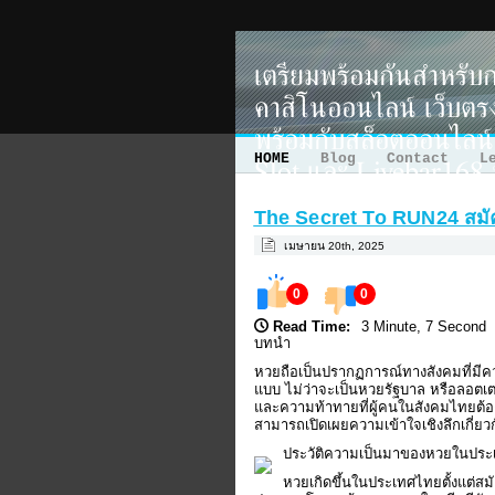
เตรียมพร้อมกันสำหรับก
คาสิโนออนไลน์ เว็บตร
พร้อมกับสล็อตออนไลน
HOME
Blog
Contact
L
Slot และ Livebar168 ท
ช่วยเพิ่มโอกาสในการได้
The Secret To RUN24 สมั
จริง! いまずひろし
เมษายน 20th, 2025
https://hiroshi-i.net สนุกกับเว็บคาสิโนอ
ตรง พร้อมกับสล็อตออนไลน์ PG Slot และ Liv
0
0
จะช่วยเพิ่มความสนุกสนานและได้รับเครดิตฟ
スーダン 治安
Read Time:
3 Minute, 7 Second
บทนำ
หวยถือเป็นปรากฏการณ์ทางสังคมที่มี
แบบ ไม่ว่าจะเป็นหวยรัฐบาล หรือลอตเต
และความท้าทายที่ผู้คนในสังคมไทยต้อ
สามารถเปิดเผยความเข้าใจเชิงลึกเกี่ย
ประวัติความเป็นมาของหวยในปร
หวยเกิดขึ้นในประเทศไทยตั้งแต่สม