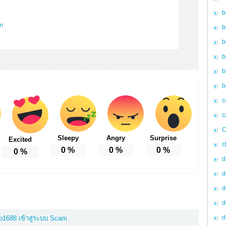
b
m
b
b
b
b
b
c
c
C
Sleepy
Angry
Surprise
Excited
c
0
%
0
%
0
%
0
%
d
d
d
d
d
o1688 เข้าสู่ระบบ Scam