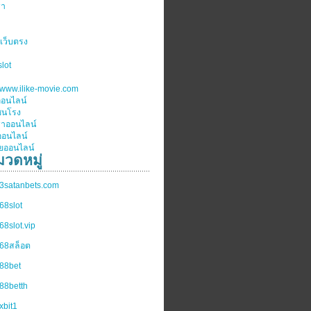
่า
 เว็บตรง
lot
//www.ilike-movie.com
ออนไลน์
ชนโรง
่าออนไลน์
ออนไลน์
ยออนไลน์
วดหมู่
3satanbets.com
68slot
68slot.vip
68สล็อต
88bet
88betth
xbit1