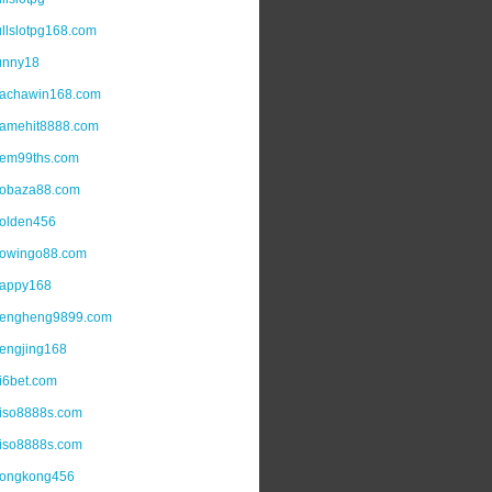
ullslotpg168.com
unny18
achawin168.com
amehit8888.com
em99ths.com
obaza88.com
olden456
owingo88.com
appy168
engheng9899.com
engjing168
i6bet.com
iso8888s.com
iso8888s.com
ongkong456