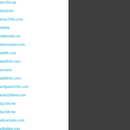
dm789.vip
llbet24hr
llone745s.com
lot666
mbfine88.net
mbnovabet.com
a88th.com
abet555.com
accarat
aj88thbz.com
ar4game24hr.com
aslot168bet.com
bp168.me
bp168.me
etboxclubs.com
etflixtikto.info