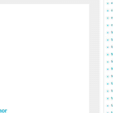
e
e
e
e
f
f
f
f
f
f
f
f
f
f
f
hor
f