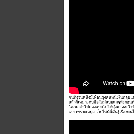
จนถึงวันหนึ่งมีเพื่อนฝูงคนหนึ่งในกลุ่ม
แล้วก็เหมาะกับมือใหม่แบบสุดๆฟังตอนต้นก
โลภดเข้าไปมองแบบไม่ได้มุ่งมาดอะไรนั
เลย เพราะเหตุว่าเว็บไซต์นี้มันรู้เรื่องค