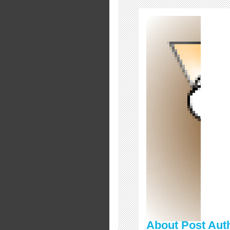
About Post Aut