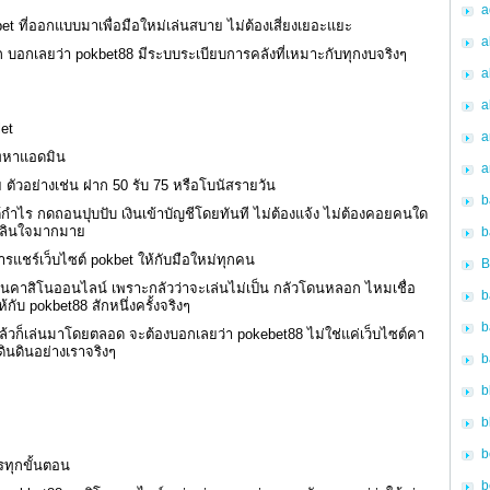
a
 ที่ออกแบบมาเพื่อมือใหม่เล่นสบาย ไม่ต้องเสี่ยงเยอะแยะ
a
าก บอกเลยว่า pokbet88 มีระบบระเบียบการคลังที่เหมาะกับทุกงบจริงๆ
a
a
let
a
ชทหาแอดมิน
a
ัวอย่างเช่น ฝาก 50 รับ 75 หรือโบนัสรายวัน
b
ด้กำไร กดถอนปุบปับ เงินเข้าบัญชีโดยทันที ไม่ต้องแจ้ง ไม่ต้องคอยคนใด
ดเพลินใจมากมาย
b
รแชร์เว็บไซต์ pokbet ให้กับมือใหม่ทุกคน
B
่มเล่นคาสิโนออนไลน์ เพราะกลัวว่าจะเล่นไม่เป็น กลัวโดนหลอก ไหมเชื่อ
b
ับ pokbet88 สักหนึ่งครั้งจริงๆ
b
งแล้วก็เล่นมาโดยตลอด จะต้องบอกเลยว่า pokebet88 ไม่ใช่แค่เว็บไซต์คา
ดินดินอย่างเราจริงๆ
b
b
b
b
ารทุกขั้นตอน
b