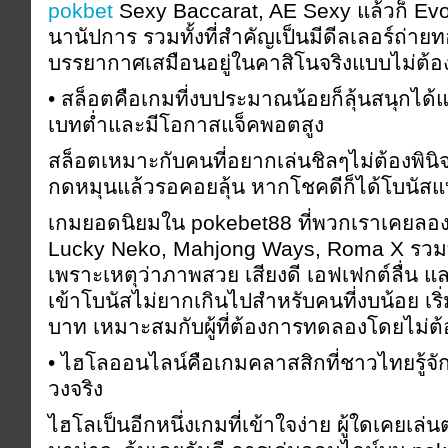
pokbet
Sexy Baccarat, AE Sexy แล้วก็ Evolu
นานัปการ รวมทั้งที่สำคัญเป็นมีดีลเลอร์ถ่า
บรรยากาศเสมือนอยู่ในคาสิโนจริงแบบไม่ต้อ
• สล็อตคือเกมที่งบประมาณน้อยก็ลุ้นสนุกได้แต
เบทต่ำและมีโอกาสแจ็คพอตสูง
สล็อตเหมาะกับคนที่อยากเล่นชิลๆไม่ต้องพิ
กดหมุนแล้วรอคอยลุ้น หากโชคดีก็ได้โบนัสแ
เกมยอดนิยมใน pokebet88 ที่พวกเราเคยลองแล
Lucky Neko, Mahjong Ways, Roma X รวมท
เพราะเหตุว่าภาพสวย เสียงดี เอฟเฟกต์ลื่น แ
เข้าโบนัสไม่ยากเกินไปสำหรับคนที่งบน้อย เริ่
บาท เหมาะสมกับผู้ที่ต้องการทดลองโดยไม่ต้อ
• ไฮโลออนไลน์คือเกมคลาสสิกที่ชาวไทยรู้จักด
วงจริง
ไฮโลเป็นอีกหนึ่งเกมที่เข้าใจง่าย ผู้ใดเคยเ