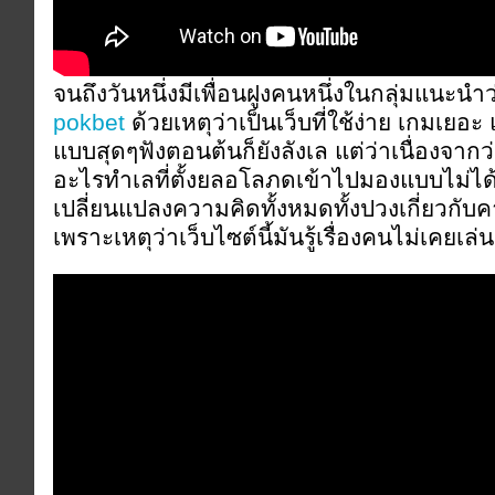
จนถึงวันหนึ่งมีเพื่อนฝูงคนหนึ่งในกลุ่มแนะนำว
pokbet
ด้วยเหตุว่าเป็นเว็บที่ใช้ง่าย เกมเยอะ
แบบสุดๆฟังตอนต้นก็ยังลังเล แต่ว่าเนื่องจากว่
อะไรทำเลที่ตั้งยลอโลภดเข้าไปมองแบบไม่ได้
เปลี่ยนแปลงความคิดทั้งหมดทั้งปวงเกี่ยวกั
เพราะเหตุว่าเว็บไซต์นี้มันรู้เรื่องคนไม่เคยเล่น