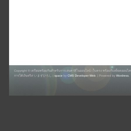
Copyright © เตรียมพร้อมกันสำหรับการเล่นคาสิโนออนไลน์ เว็บตรง พร้อมกับสล็อตออนไลน์
การได้เงินจริง! いまずひろし |
space
by
CMS Developer Web
. | Powered by
Wordress.