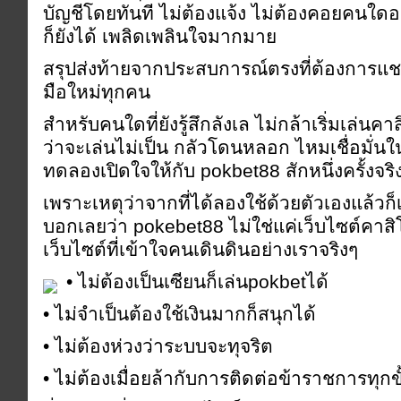
บัญชีโดยทันที ไม่ต้องแจ้ง ไม่ต้องคอยคนใดอน
ก็ยังได้ เพลิดเพลินใจมากมาย
สรุปส่งท้ายจากประสบการณ์ตรงที่ต้องการแชร์
มือใหม่ทุกคน
สำหรับคนใดที่ยังรู้สึกลังเล ไม่กล้าเริ่มเล่น
ว่าจะเล่นไม่เป็น กลัวโดนหลอก ไหมเชื่อมั่น
ทดลองเปิดใจให้กับ pokbet88 สักหนึ่งครั้งจริ
เพราะเหตุว่าจากที่ได้ลองใช้ด้วยตัวเองแล้ว
บอกเลยว่า pokebet88 ไม่ใช่แค่เว็บไซต์คาสิ
เว็บไซต์ที่เข้าใจคนเดินดินอย่างเราจริงๆ
• ไม่ต้องเป็นเซียนก็เล่นpokbetได้
• ไม่จำเป็นต้องใช้เงินมากก็สนุกได้
• ไม่ต้องห่วงว่าระบบจะทุจริต
• ไม่ต้องเมื่อยล้ากับการติดต่อข้าราชการทุก