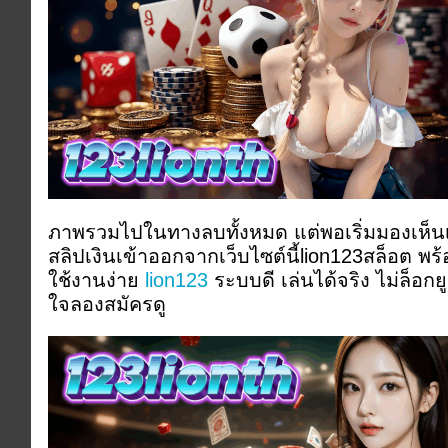
ภาพรวมไปในทางลบทั้งหมด แต่พอเริ่มมองเห็นเพื
สลิปเงินเข้าออกจากเว็บไซต์นี้lion123สล็อต พ
ใช้งานง่าย
lion123
ระบบดี เล่นได้จริง ไม่ล็อกยูส
ใจลองสมัครดู