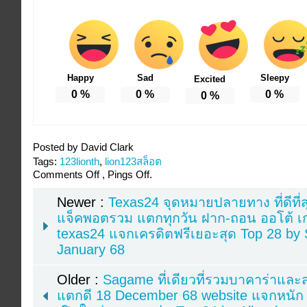
Happy
Sad
Sleepy
Excited
0
%
0
%
0
%
0
%
Posted by David Clark
Tags:
123lionth
,
lion123สล็อต
Comments Off , Pings Off.
Newer :
Texas24 จุดหมายปลายทาง ที่ดีที่
แจ็คพอตรวม แตกทุกวัน ฝาก-ถอน ออโต้ 
texas24 แจกเครดิตฟรีเยอะสุด Top 28 by 
January 68
Older :
Sagame ที่เดียวที่รวมบาคาร่าและส
แตกดี 18 December 68 website แจกหนัก 