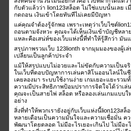
สิ่งที่คนจำนวนไม่น้อยกลัวคือ เว็บที่ฝากได้แต่ว
กับตัวแล้วว่า lion123สล็อต ไม่ใช่แบบนั้นเลย เ
กดถอน เงินเข้าโดยทันทีไม่เคยมีปัญหา
แค่คุณจำต้องรู้จักพอ เพราะเหตุว่าเว็บไซต์lion1
ถอนตามจังหวะ คุณจะได้เห็นเงินเข้าบัญชีหลายครั้
แหละคือเสน่ห์ของเว็บแห่งนี้ที่ทำให้รู้สึกว่า มั
สรุปภาพรวมเว็บ 123lionth จากมุมมองของผู้เล่
เปลี่ยนเป็นลูกค้าประจำ
แม้ให้สรุปแบบไม่อวยและไม่ขัดกับความเป็นจริง 
ในเว็บที่ตอบปัญหาการเล่นคาสิโนออนไลน์ในชีวิต
เคยลองมา ระบบใช้งานง่าย เกมเยอะแยะรวมทั
ความมีประสิทธิภาพป้อมปราการจิตใจได้ว่าเล่นแ
คุณจะเป็นสายไพ่ สล็อต หรือลองเล่นเกมแบบใหม
อย่าง
สิ่งที่ทำให้พวกเรายังอยู่กับเว็บแห่งนี้lion123
หลายเดือนเป็นความมั่นใจและความเชื่อมั่น คว
พัฒนาโดยตลอด ไม่มีอะไรเยอะเกินไป ไม่มีอะไร