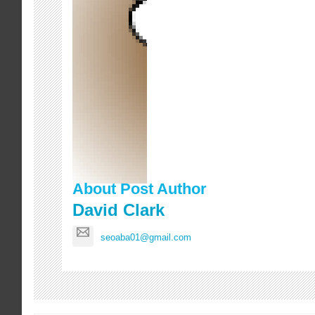
About Post Author
David Clark
seoaba01@gmail.com