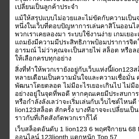
เปลี่ยนเป็นลูกค้าประจำ
แม้ให้สรุปแบบไม่อวยและไม่ขัดกับความเป็นจริ
หนึ่งในเว็บที่ตอบปัญหาการเล่นคาสิโนออนไลน์ใ
พวกเราเคยลองมา ระบบใช้งานง่าย เกมเยอะ
แถมยังมีความมีประสิทธิภาพป้อมปราการจิตใจไ
อารมณ์ ไม่ว่าคุณจะเป็นสายไพ่ สล็อต หรือล
ให้เลือกครบทุกอย่าง
สิ่งที่ทำให้พวกเรายังอยู่กับเว็บแห่งนี้lion1
หลายเดือนเป็นความมั่นใจและความเชื่อมั่น 
พัฒนาโดยตลอด ไม่มีอะไรเยอะเกินไป ไม่มีอ
อย่างอยู่ในจุดที่พอดี หากคุณเคยมีประสบการณ
หรือกำลังลังเลว่าจะเริ่มเล่นกับเว็บไซต์ไห
lion123สล็อต สักครั้ง บางทีอาจจะเปลี่ยนเป็น
ราวกับที่เกิดสังกัดพวกเราก็ได้
เว็บสล็อตอันดับ 1 lion123 6 พฤศจิกายน 68
ออนไลน์ 123lionth แตกหนัก Top 57