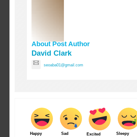
About Post Author
David Clark
seoaba01@gmail.com
Happy
Sad
Sleepy
Excited