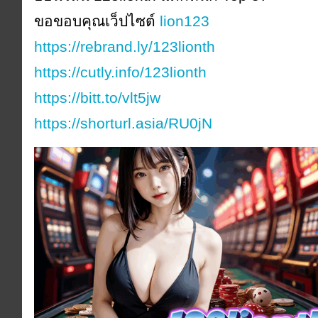
ขอขอบคุณเว็ปไซต์
lion123
https://rebrand.ly/123lionth
https://cutly.info/123lionth
https://bitt.to/vlt5jw
https://shorturl.asia/RU0jN