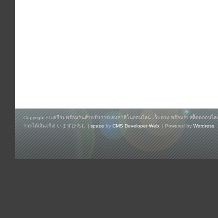
Copyright © เตรียมพร้อมกันสำหรับการเล่นคาสิโนออนไลน์ เว็บตรง พร้อมกับสล็อตออนไลน์
การได้เงินจริง! いまずひろし |
space
by
CMS Developer Web
. | Powered by
Wordress.