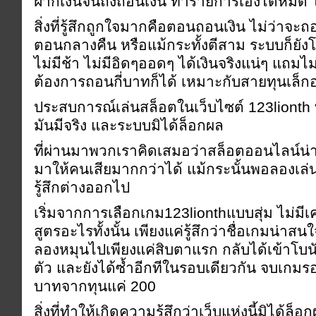
ฝากเงินจนถึงถอนเงิน ทำรายการเองได้หมด ไ
สิ่งที่รู้สึกถูกใจมากคือตอนถอนเงิน ไม่ว่าจ
ตอนกลางคืน หรือแม้กระทั้งตีสาม ระบบก็ยัง
ไม่มีช้า ไม่มีอิดๆออดๆ ได้เงินจริงแน่ๆ แถมไม่
ต้องการถอนกี่บาทก็ได้ เหมาะกับสายทุนเล็
ประสบการณ์เล่นสล็อตในเว็บไซต์ 123lionth ท
มันมีจริง และระบบมิได้ล็อกผล
ที่ผ่านมาพวกเราคิดเสมอว่าสล็อตออนไลน์น่าจ
มาให้คนเสียมากกว่าได้ แม้กระนั้นพอลองเล่นใ
รู้สึกต่างออกไป
เริ่มจากการเลือกเกม123lionthแบบสุ่ม ไม่มีเคล็ด
สูตรอะไรทั้งนั้น เพียงแค่รู้สึกว่าชื่อเกมน่าส
ลองหมุนไปเพียงแค่สิบตาแรก กลับได้เข้าโบนั
ตัว และยังได้ซ้ำอีกทีในรอบเดียวกัน จบเกม
บาทจากทุนแค่ 200
สิ่งที่ทำให้เกิดความรู้สึกว่าเว็บแห่งนี้มิได้ล็อ