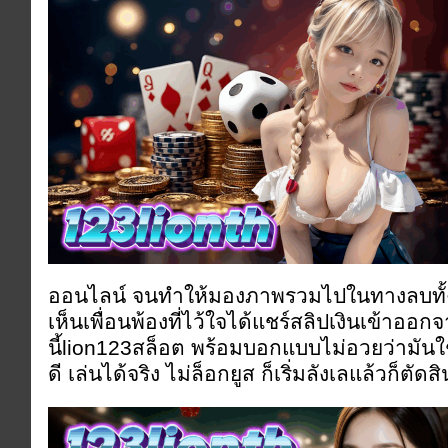
ออนไลน์ จนทำให้มองภาพรวมไปในทางลบทั้ง
เห็นเพื่อนพ้องที่ไว้ใจได้แชร์สลิปเงินเข้าออก
นี้lion123สล็อต พร้อมบอกแบบไม่อวยว่ามันใ
ดี เล่นได้จริง ไม่ล็อกยูส ก็เริ่มลังเลแล้วก็ตั