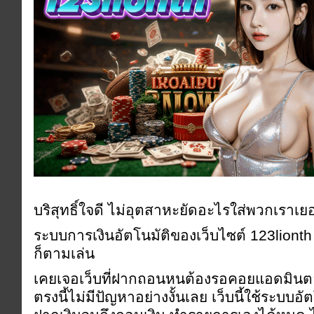
บริสุทธิ์ใจดี ไม่อุตสาหะยัดอะไรใส่พวกเราเย
ระบบการเงินอัตโนมัติของเว็บไซต์ 123lionth ที่
ก็ตามเล่น
เคยเจอเว็บที่ฝากถอนหนต้องรอคอยแอดมินต
ตรงนี้ไม่มีปัญหาอย่างงั้นเลย เว็บนี้ใช้ระบบอัต