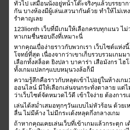
ทั่วไป เสมือนนั่งอยู่หน้าโต๊ะจริงๆแล้วบรรยา
กัน บางห้องมีผู้เล่นเสวนากันด้วย ทำให้ไม่เ
รำคาญเลย
123lionth เว็บที่มีเกมให้เลือกครบทุกแนว ไม
หาเกมชื่นชอบถึงที่เหมาะนี่
หากคุณเบื่อง่ายราวกับพวกเรา เว็บไซต์แห่งน
โจทย์ที่สุด เนื่องจากว่าเขาเก็บรวบรวมเกมม
เลือกทั้งสล็อต ยิงปลา บาคาร่า เสือมังกร ไฮ
ทั้งเกมแปลกๆแบบหมุนวงล้อก็มี
ความรู้สึกคือราวกับหลุดเข้าไปอยู่ในห้างเกม
ออนไลน์ มีให้เลือกเล่นจนกระทั่งตาลาย แต่ไม่ร
ว่าเว็บไซต์จัดหมวดไว้ดี เข้าใจง่าย ต้องกา
เล่นได้สม่ำเสมอทุกๆวันแบบไม่หัวร้อน ด้วยเ
ลื่น ไม่มีค้าง ไม่มีกระเด้งหลุดกึ่งกลางเกม
ถ้าหากคุณเคยเล่นเว็บที่เข้าเกมแล้วกระตุก 