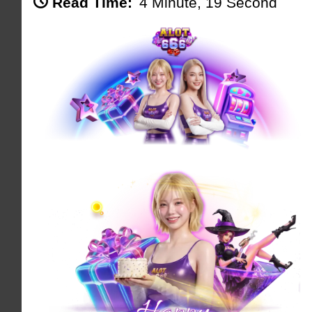
Read Time:
4 Minute, 19 Second