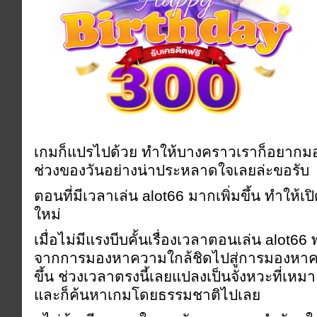
เกมก็แปรไปด้วย ทำให้บางคราวเราก็อยากม
ช่วงของวันอย่างน่าประหลาดใจเลยล่ะขอรับ
ตอนที่มีเวลาเล่น alot66 มากเพิ่มขึ้น ทำให้
ใหม่
เมื่อไม่มีแรงบีบคั้นเรื่องเวลาตอนเล่น alot66
จากการมองหาความใกล้ชิดไปสู่การมองหาคว
ขึ้น ช่วงเวลาตรงนี้เลยแปลงเป็นจังหวะที่เ
และก็ค้นหาเกมโดยธรรมชาติไปเลย