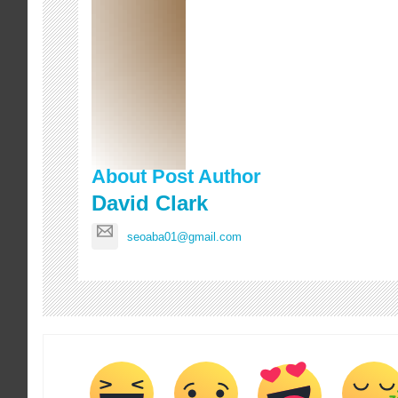
About Post Author
David Clark
seoaba01@gmail.com