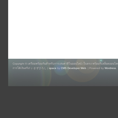
Copyright © เตรียมพร้อมกันสำหรับการเล่นคาสิโนออนไลน์ เว็บตรง พร้อมกับสล็อตออนไลน์
การได้เงินจริง! いまずひろし |
space
by
CMS Developer Web
. | Powered by
Wordress.