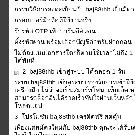
กรรมวิธีการลงทะเบียนกับ baj88thb เป็นมิตรกั
กรอกเบอร์มือถือที่ใช้งานจริง
รับรหัส OTP เพื่อการันตีตัวตน
ตั้งรหัสผ่าน พร้อมเลือกบัญชีสำหรับฝากถอน
ไม่ต้องแนบเอกสารใดๆก็ตามใช้เวลาไม่ถึง 1
ได้ทันที
2. baj88thb เข้าสู่ระบบ ได้ตลอด 1 วัน
ระบบ baj88thb เข้าสู่ระบบ รองรับการเข้าใช้ง
เครื่องมือ ไม่ว่าจะเป็นสมาร์ทโฟน แท็บเล็ต 
สามารถล็อกอินได้รวดเร็วทันใจผ่านเว็บหลัก 
โหลดแอป
3. โปรโมชั่น baj88thb เครดิตฟรี สุดคุ้ม
เพียงแค่สมัครใหม่กับ baj88thb คุณจะได้รับ