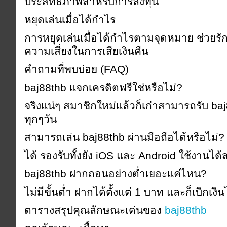
ประสิทธิภาพสำหรับการลงทุน
หยุดเล่นเมื่อได้กำไร
การหยุดเล่นเมื่อได้กำไรตามจุดหมาย ช่วยร
ความเสี่ยงในการเสียเงินคืน
คำถามที่พบบ่อย (FAQ)
baj88thb แจกเครดิตฟรีใช่หรือไม่?
จริงแน่ๆ สมาชิกใหม่แล้วก็เก่าสามารถรับ baj
ทุกๆวัน
สามารถเล่น baj88thb ผ่านมือถือได้หรือไม่?
ได้ รองรับทั้งยัง iOS และ Android ใช้งานได
baj88thb ฝากถอนอย่างต่ำเยอะแค่ไหน?
ไม่มีขั้นต่ำ ฝากได้ตั้งแต่ 1 บาท และก็เบิกเงิน
ตารางสรุปคุณลักษณะเด่นของ
baj88thb