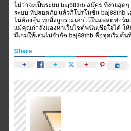
ไม่ว่าจะเป็นระบบ baj88thb สมัคร ที่ง่ายสุดๆ 
ระบบ ที่ปลอดภัย แล้วก็โปรโมชั่น baj88thb เ
ไม่ต้องลุ้น ทุกสิ่งถูกรวมเอาไว้ในแพลตฟอร์มเด
แม้คุณกำลังมองหาเว็บไซต์พนันเชื่อใจได้ ให
มีเกมให้เล่นไม่จำกัด baj88thb คือจุดเริ่มต้นที
Share