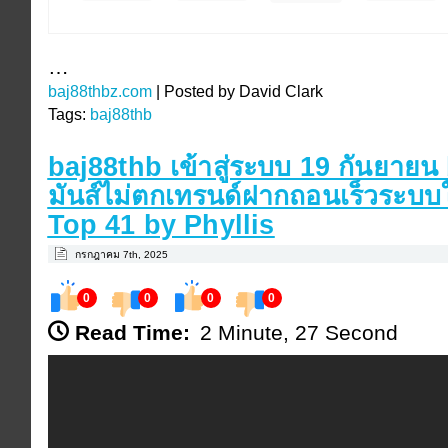
…
baj88thbz.com
|
Posted by David Clark
Tags:
baj88thb
baj88thb เข้าสู่ระบบ 19 กันยายน
มันส์ไม่ตกเทรนด์ฝากถอนเร็วระบบ
Top 41 by Phyllis
กรกฎาคม 7th, 2025
0
0
0
0
Read Time:
2 Minute, 27 Second