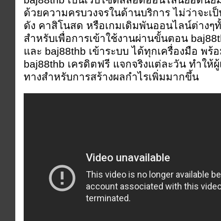
ด้วยความครบวงจรในด้านบริการ ไม่ว่าจะเป
ดัง คาสิโนสด หรือเกมเดิมพันออนไลน์ต่างๆท
สำหรับเพื่อการเข้าใช้งานผ่านขั้นตอน baj88t
และ baj88thb เข้าระบบ ได้ทุกเครื่องมือ พร้อ
baj88thb เครดิตฟรี แจกจริงแต่ละวัน ทำให้ผู้
ทางสำหรับการสร้างผลกำไรเพิ่มมากขึ้น