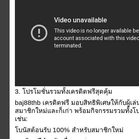
3. โปรโมชั่นรวมทั้งเครดิตฟรีสุดคุ้ม
baj88thb เครดิตฟรี มอบสิทธิพิเศษให้กับผู้เล่นทุ
สมาชิกใหม่และก็เก่า พร้อมกิจกรรมรวมทั้งโปรโ
เช่น:
โบนัสต้อนรับ 100% สำหรับสมาชิกใหม่