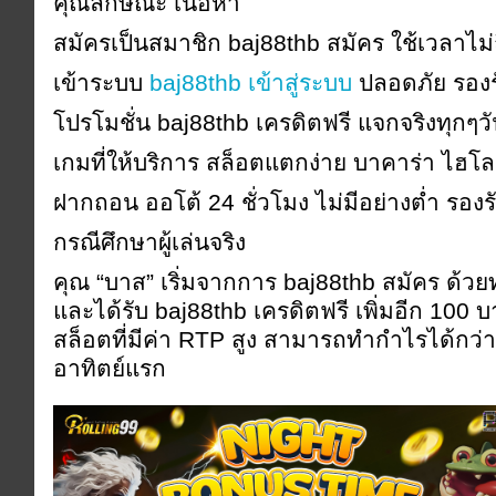
คุณลักษณะ เนื้อหา
สมัครเป็นสมาชิก baj88thb สมัคร ใช้เวลาไม่ถ
เข้าระบบ
baj88thb เข้าสู่ระบบ
ปลอดภัย รองรั
โปรโมชั่น baj88thb เครดิตฟรี แจกจริงทุกๆวั
เกมที่ให้บริการ สล็อตแตกง่าย บาคาร่า ไฮโล
ฝากถอน ออโต้ 24 ชั่วโมง ไม่มีอย่างต่ำ รอง
กรณีศึกษาผู้เล่นจริง
คุณ “บาส” เริ่มจากการ baj88thb สมัคร ด้วย
และได้รับ baj88thb เครดิตฟรี เพิ่มอีก 100 
สล็อตที่มีค่า RTP สูง สามารถทำกำไรได้กว่
อาทิตย์แรก